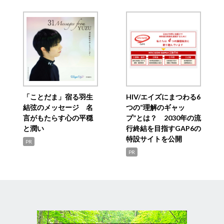
「ことだま」宿る羽生
HIV/エイズにまつわる6
結弦のメッセージ 名
つの“理解のギャッ
言がもたらす心の平穏
プ”とは？ 2030年の流
と潤い
行終結を目指すGAP6の
特設サイトを公開
PR
PR