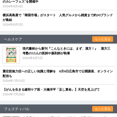
のカレーフェス”を開催中
2026年8月6日
横浜高島屋で「韓国市場」がスタート 人気グルメから雑貨まで約30ブランド
が集結
2026年8月5日
ヘルスケア
もっと見る
現代書林から新刊『こんなときには、まず、漢方！』 漢方三
考塾の15人の医師や薬剤師が執筆
2026年8月5日
重症筋無力症への正しい知識と理解を 8月8日広島市で公開講座、オンライン
配信も
2026年7月31日
【がんを生きる緩和ケア医・大橋洋平「足し算命」】天空を見上げて
2026年7月28日
フェスティバル
もっと見る