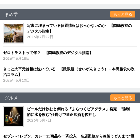
まめ学
もっと見る
写真に埋まっている位置情報はおっかないのか 【岡嶋教授の
デジタル指南】
2026年7月22日
ゼロトラストって何？ 【岡嶋教授のデジタル指南】
2026年6月18日
きっと大平元首相は泣いている 【政眼鏡（せいがんきょう）－本田雅俊の政
治コラム】
2026年6月10日
グルメ
もっと見る
ビールだけ飲むと倒れる「ふらつくビアグラス」発売 “強制
的に水を飲む”仕掛けで適正飲酒を後押し
2026年8月7日
セブン‐イレブン、カレー15商品を一斉投入 名店監修から冷製うどんまで“夏