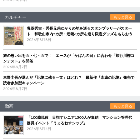
カルチャー
もっと見る
豊臣秀吉・秀長兄弟ゆかりの地を巡るスタンプラリーがスター
ト 和歌山市内5カ所・近畿6カ所を巡り限定グッズをもらおう
2026年8月8日
旅の思い出を五・七・五で！ エースが「かばんの日」に合わせ「旅行川柳コ
ンテスト」を開催
2026年8月7日
東野圭吾が選んだ「記憶に残る一文」はどれ？ 最新作『永遠の記憶』発売で
読者参加型キャンペーン
2026年8月7日
動画
もっと見る
「100歳現役」目指すシニア1500人が集結 マンション管理代
務員イベント「うぇるねすシップ」
2026年8月4日