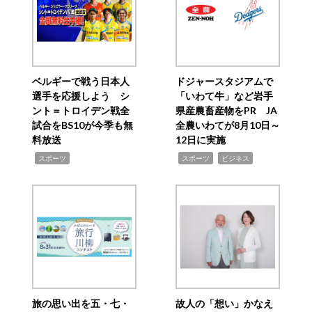
ベルギーで戦う日本人
ドジャースタジアムで
選手を応援しよう シ
「いわて牛」など岩手
ント＝トロイデン戦全
県産農畜産物をPR JA
試合をBS10が今季も無
全農いわてが8月10日～
料放送
12日に実施
,
,
,
スポーツ
スポーツ
ビジネス
旅の思い出を五・七・
故人の「想い」かなえ