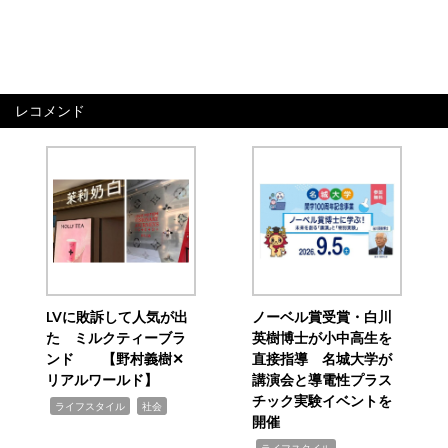
レコメンド
LVに敗訴して人気が出
ノーベル賞受賞・白川
た ミルクティーブラ
英樹博士が小中高生を
ンド 【野村義樹✕
直接指導 名城大学が
リアルワールド】
講演会と導電性プラス
チック実験イベントを
,
,
ライフスタイル
社会
開催
,