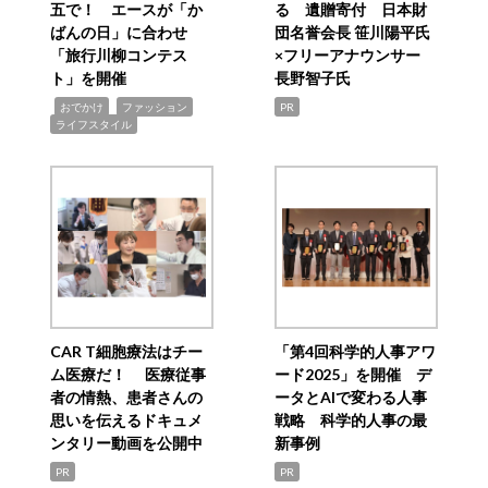
五で！ エースが「か
る 遺贈寄付 日本財
ばんの日」に合わせ
団名誉会長 笹川陽平氏
「旅行川柳コンテス
×フリーアナウンサー
ト」を開催
長野智子氏
,
,
,
おでかけ
ファッション
PR
ライフスタイル
CAR T細胞療法はチー
「第4回科学的人事アワ
ム医療だ！ 医療従事
ード2025」を開催 デ
者の情熱、患者さんの
ータとAIで変わる人事
思いを伝えるドキュメ
戦略 科学的人事の最
ンタリー動画を公開中
新事例
PR
PR