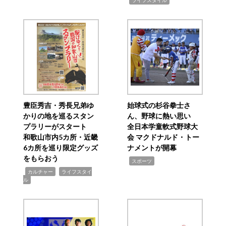
ライフスタイル
豊臣秀吉・秀長兄弟ゆ
始球式の杉谷拳士さ
かりの地を巡るスタン
ん、野球に熱い思い
プラリーがスタート
全日本学童軟式野球大
和歌山市内5カ所・近畿
会 マクドナルド・トー
6カ所を巡り限定グッズ
ナメントが開幕
をもらおう
,
スポーツ
,
,
カルチャー
ライフスタイ
ル