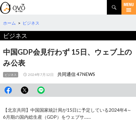
検
索
コ
ン
テ
ホーム
>
ビジネス
ン
ビジネス
ツ
へ
移
中国GDP会見行わず 15日、ウェブ上の
動
み公表
共同通信 47NEWS
2024年7月12日
ビジネス
【北京共同】中国国家統計局が15日に予定している2024年4～
6月期の国内総生産（GDP）をウェブサ……