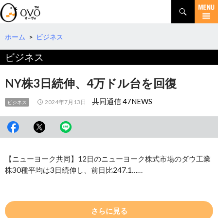
検
索
コ
ン
テ
ホーム
>
ビジネス
ン
ビジネス
ツ
へ
移
NY株3日続伸、4万ドル台を回復
動
共同通信 47NEWS
2024年7月13日
ビジネス
【ニューヨーク共同】12日のニューヨーク株式市場のダウ工業
株30種平均は3日続伸し、前日比247.1……
さらに見る