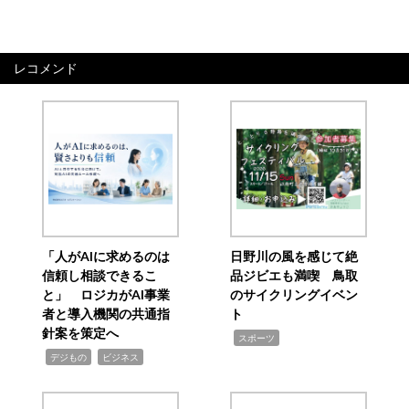
レコメンド
「人がAIに求めるのは
日野川の風を感じて絶
信頼し相談できるこ
品ジビエも満喫 鳥取
と」 ロジカがAI事業
のサイクリングイベン
者と導入機関の共通指
ト
針案を策定へ
,
スポーツ
,
,
デジもの
ビジネス