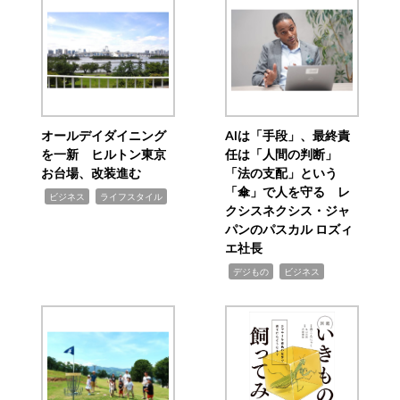
オールデイダイニング
AIは「手段」、最終責
を一新 ヒルトン東京
任は「人間の判断」
お台場、改装進む
「法の支配」という
「傘」で人を守る レ
,
,
ビジネス
ライフスタイル
クシスネクシス・ジャ
パンのパスカル ロズィ
エ社長
,
,
デジもの
ビジネス