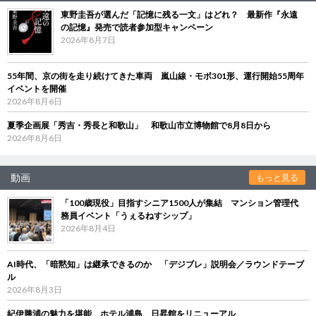
東野圭吾が選んだ「記憶に残る一文」はどれ？ 最新作『永遠
の記憶』発売で読者参加型キャンペーン
2026年8月7日
55年間、京の街を走り続けてきた車両 嵐山線・モボ301形、運行開始55周年
イベントを開催
2026年8月6日
夏季企画展「秀吉・秀長と和歌山」 和歌山市立博物館で8月8日から
2026年8月6日
動画
もっと見る
「100歳現役」目指すシニア1500人が集結 マンション管理代
務員イベント「うぇるねすシップ」
2026年8月4日
AI時代、「暗黙知」は継承できるのか 「デジブレ」説明会／ラウンドテーブ
ル
2026年8月3日
紀伊勝浦の魅力を堪能 ホテル浦島、日昇館をリニューアル