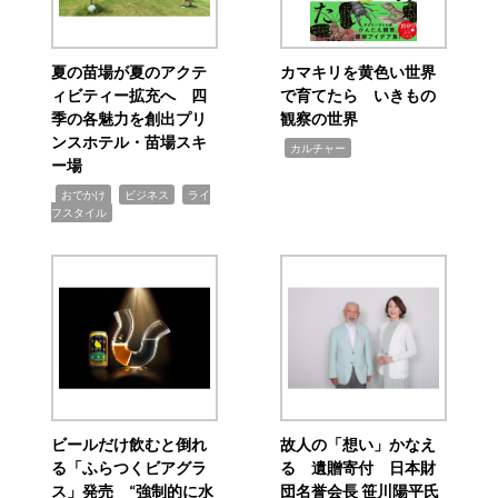
夏の苗場が夏のアクテ
カマキリを黄色い世界
ィビティー拡充へ 四
で育てたら いきもの
季の各魅力を創出プリ
観察の世界
ンスホテル・苗場スキ
,
カルチャー
ー場
,
,
,
おでかけ
ビジネス
ライ
フスタイル
ビールだけ飲むと倒れ
故人の「想い」かなえ
る「ふらつくビアグラ
る 遺贈寄付 日本財
ス」発売 “強制的に水
団名誉会長 笹川陽平氏