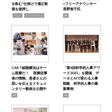
を飲む”仕掛けで適正飲
×フリーアナウンサー
酒を後押し
長野智子氏
,
,
グルメ
ライフスタイル
PR
CAR T細胞療法はチー
「第4回科学的人事アワ
ム医療だ！ 医療従事
ード2025」を開催 デ
者の情熱、患者さんの
ータとAIで変わる人事
思いを伝えるドキュメ
戦略 科学的人事の最
ンタリー動画を公開中
新事例
PR
PR