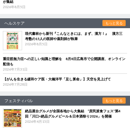
が集結
2026年8月5日
ヘルスケア
もっと見る
現代書林から新刊『こんなときには、まず、漢方！』 漢方三
考塾の15人の医師や薬剤師が執筆
2026年8月5日
重症筋無力症への正しい知識と理解を 8月8日広島市で公開講座、オンライン
配信も
2026年7月31日
【がんを生きる緩和ケア医・大橋洋平「足し算命」】天空を見上げて
2026年7月28日
フェスティバル
もっと見る
絶品屋台グルメが全国各地から大集結 “庶民派食フェス”第4
回「川口×絶品グルメビール＆日本酒祭り2026」を開催
2026年4月15日