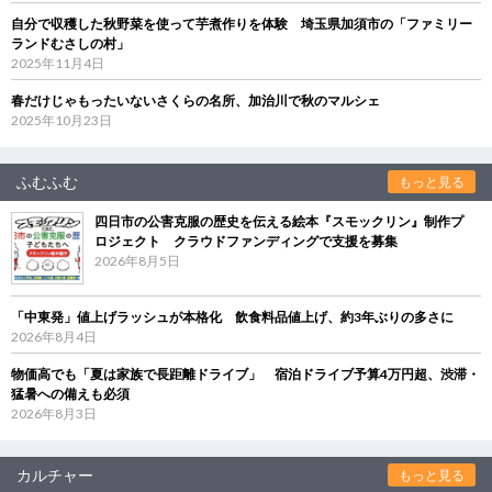
自分で収穫した秋野菜を使って芋煮作りを体験 埼玉県加須市の「ファミリー
ランドむさしの村」
2025年11月4日
春だけじゃもったいないさくらの名所、加治川で秋のマルシェ
2025年10月23日
ふむふむ
もっと見る
四日市の公害克服の歴史を伝える絵本『スモックリン』制作プ
ロジェクト クラウドファンディングで支援を募集
2026年8月5日
「中東発」値上げラッシュが本格化 飲食料品値上げ、約3年ぶりの多さに
2026年8月4日
物価高でも「夏は家族で長距離ドライブ」 宿泊ドライブ予算4万円超、渋滞・
猛暑への備えも必須
2026年8月3日
カルチャー
もっと見る