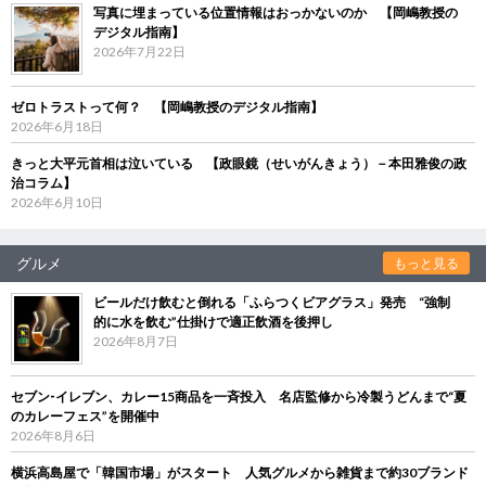
写真に埋まっている位置情報はおっかないのか 【岡嶋教授の
デジタル指南】
2026年7月22日
ゼロトラストって何？ 【岡嶋教授のデジタル指南】
2026年6月18日
きっと大平元首相は泣いている 【政眼鏡（せいがんきょう）－本田雅俊の政
治コラム】
2026年6月10日
グルメ
もっと見る
ビールだけ飲むと倒れる「ふらつくビアグラス」発売 “強制
的に水を飲む”仕掛けで適正飲酒を後押し
2026年8月7日
セブン‐イレブン、カレー15商品を一斉投入 名店監修から冷製うどんまで“夏
のカレーフェス”を開催中
2026年8月6日
横浜高島屋で「韓国市場」がスタート 人気グルメから雑貨まで約30ブランド