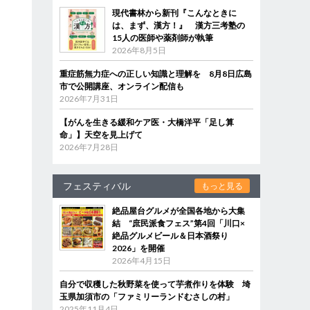
現代書林から新刊『こんなときに
は、まず、漢方！』 漢方三考塾の
15人の医師や薬剤師が執筆
2026年8月5日
重症筋無力症への正しい知識と理解を 8月8日広島
市で公開講座、オンライン配信も
2026年7月31日
【がんを生きる緩和ケア医・大橋洋平「足し算
命」】天空を見上げて
2026年7月28日
フェスティバル
もっと見る
絶品屋台グルメが全国各地から大集
結 “庶民派食フェス”第4回「川口×
絶品グルメビール＆日本酒祭り
2026」を開催
2026年4月15日
自分で収穫した秋野菜を使って芋煮作りを体験 埼
玉県加須市の「ファミリーランドむさしの村」
2025年11月4日