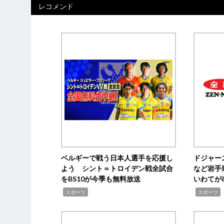
レコメンド
ベルギーで戦う日本人選手を応援し
ドジャー
よう シント＝トロイデン戦全試合
など岩手
をBS10が今季も無料放送
いわてが8
,
,
,
スポーツ
スポーツ