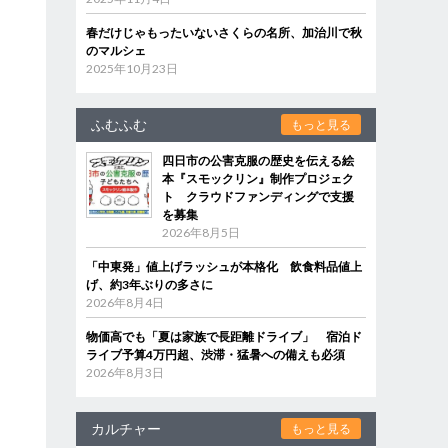
春だけじゃもったいないさくらの名所、加治川で秋
のマルシェ
2025年10月23日
ふむふむ
もっと見る
四日市の公害克服の歴史を伝える絵
本『スモックリン』制作プロジェク
ト クラウドファンディングで支援
を募集
2026年8月5日
「中東発」値上げラッシュが本格化 飲食料品値上
げ、約3年ぶりの多さに
2026年8月4日
物価高でも「夏は家族で長距離ドライブ」 宿泊ド
ライブ予算4万円超、渋滞・猛暑への備えも必須
2026年8月3日
カルチャー
もっと見る