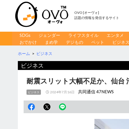
OVO [オーヴォ]
話題の情報を発信するサイト
コンテンツへ移動
検
SDGs
ジェンダー
ライフスタイル
エンタメ
索
おでかけ
まめ学
デジもの
ペット
ビジネ
ホーム
>
ビジネス
ビジネス
耐震スリット大幅不足か、仙台 
共同通信 47NEWS
2024年7月16日
ビジネス