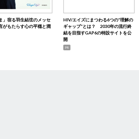
ま」宿る羽生結弦のメッセ
HIV/エイズにまつわる6つの“理解の
言がもたらす心の平穏と潤
ギャップ”とは？ 2030年の流行終
結を目指すGAP6の特設サイトを公
開
PR