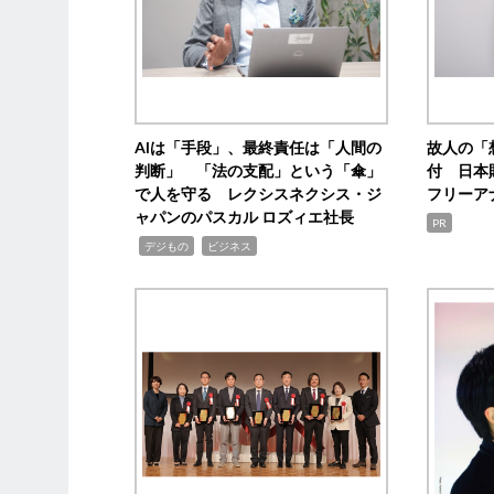
AIは「手段」、最終責任は「人間の
故人の「
判断」 「法の支配」という「傘」
付 日本
で人を守る レクシスネクシス・ジ
フリーア
ャパンのパスカル ロズィエ社長
PR
,
,
デジもの
ビジネス