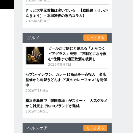
2026年6月18日
きっと大平元首相は泣いている 【政眼鏡（せいが
んきょう）－本田雅俊の政治コラム】
2026年6月10日
グルメ
もっと見る
ビールだけ飲むと倒れる「ふらつく
ビアグラス」発売 “強制的に水を飲
む”仕掛けで適正飲酒を後押し
2026年8月7日
セブン‐イレブン、カレー15商品を一斉投入 名店
監修から冷製うどんまで“夏のカレーフェス”を開催
中
2026年8月6日
横浜高島屋で「韓国市場」がスタート 人気グルメ
から雑貨まで約30ブランドが集結
2026年8月5日
ヘルスケア
もっと見る