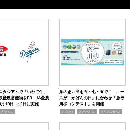
スタジアムで「いわて牛」
旅の思い出を五・七・五で！ エー
県産農畜産物をPR JA全農
スが「かばんの日」に合わせ「旅行
月10日～12日に実施
川柳コンテスト」を開催
,
,
,
ビジネス
おでかけ
ファッション
ライフスタイル