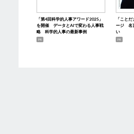
「第4回科学的人事アワード2025」
「ことだ
を開催 データとAIで変わる人事戦
ージ 名
略 科学的人事の最新事例
い
PR
PR