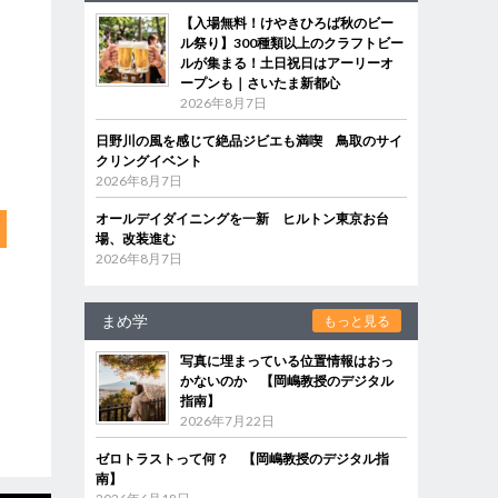
【入場無料！けやきひろば秋のビー
ル祭り】300種類以上のクラフトビー
ルが集まる！土日祝日はアーリーオ
ープンも｜さいたま新都心
2026年8月7日
日野川の風を感じて絶品ジビエも満喫 鳥取のサイ
クリングイベント
2026年8月7日
オールデイダイニングを一新 ヒルトン東京お台
場、改装進む
2026年8月7日
まめ学
もっと見る
写真に埋まっている位置情報はおっ
かないのか 【岡嶋教授のデジタル
指南】
2026年7月22日
ゼロトラストって何？ 【岡嶋教授のデジタル指
南】