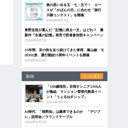
旅の思い出を五・七・五で！ エー
スが「かばんの日」に合わせ「旅行
川柳コンテスト」を開催
2026年8月7日
東野圭吾が選んだ「記憶に残る一文」はどれ？ 最
新作『永遠の記憶』発売で読者参加型キャンペーン
2026年8月7日
55年間、京の街を走り続けてきた車両 嵐山線・モ
ボ301形、運行開始55周年イベントを開催
2026年8月6日
動画
もっと見る
「100歳現役」目指すシニア1500人
が集結 マンション管理代務員イベ
ント「うぇるねすシップ」
2026年8月4日
AI時代、「暗黙知」は継承できるのか 「デジブ
レ」説明会／ラウンドテーブル
2026年8月3日