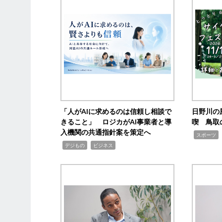
「人がAIに求めるのは信頼し相談で
日野川の
きること」 ロジカがAI事業者と導
喫 鳥取
入機関の共通指針案を策定へ
,
スポーツ
,
,
デジもの
ビジネス