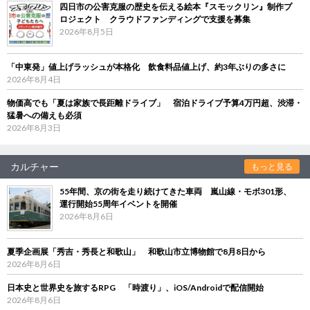
四日市の公害克服の歴史を伝える絵本『スモックリン』制作プ
ロジェクト クラウドファンディングで支援を募集
2026年8月5日
「中東発」値上げラッシュが本格化 飲食料品値上げ、約3年ぶりの多さに
2026年8月4日
物価高でも「夏は家族で長距離ドライブ」 宿泊ドライブ予算4万円超、渋滞・
猛暑への備えも必須
2026年8月3日
カルチャー
もっと見る
55年間、京の街を走り続けてきた車両 嵐山線・モボ301形、
運行開始55周年イベントを開催
2026年8月6日
夏季企画展「秀吉・秀長と和歌山」 和歌山市立博物館で8月8日から
2026年8月6日
日本史と世界史を旅するRPG 「時渡り」、iOS/Androidで配信開始
2026年8月6日