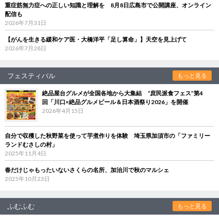
重症筋無力症への正しい知識と理解を 8月8日広島市で公開講座、オンライン
配信も
2026年7月31日
【がんを生きる緩和ケア医・大橋洋平「足し算命」】天空を見上げて
2026年7月28日
フェスティバル
もっと見る
絶品屋台グルメが全国各地から大集結 “庶民派食フェス”第4
回「川口×絶品グルメビール＆日本酒祭り2026」を開催
2026年4月15日
自分で収穫した秋野菜を使って芋煮作りを体験 埼玉県加須市の「ファミリー
ランドむさしの村」
2025年11月4日
春だけじゃもったいないさくらの名所、加治川で秋のマルシェ
2025年10月23日
ふむふむ
もっと見る