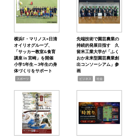
横浜F・マリノス×日清
先端技術で園芸農業の
オイリオグループ、
持続的発展目指す 久
「サッカー教室&食育
留米工業大学が「ふく
講座 in 宮崎」を開催
おか未来型園芸農業創
小学1年生～3年生の身
出コンソーシアム」参
体づくりをサポート
画
,
,
,
スポーツ
ビジネス
社会