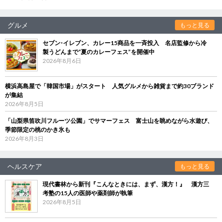
グルメ
もっと見る
セブン‐イレブン、カレー15商品を一斉投入 名店監修から冷
製うどんまで“夏のカレーフェス”を開催中
2026年8月6日
横浜高島屋で「韓国市場」がスタート 人気グルメから雑貨まで約30ブランド
が集結
2026年8月5日
「山梨県笛吹川フルーツ公園」でサマーフェス 富士山を眺めながら水遊び、
季節限定の桃のかき氷も
2026年8月3日
ヘルスケア
もっと見る
現代書林から新刊『こんなときには、まず、漢方！』 漢方三
考塾の15人の医師や薬剤師が執筆
2026年8月5日