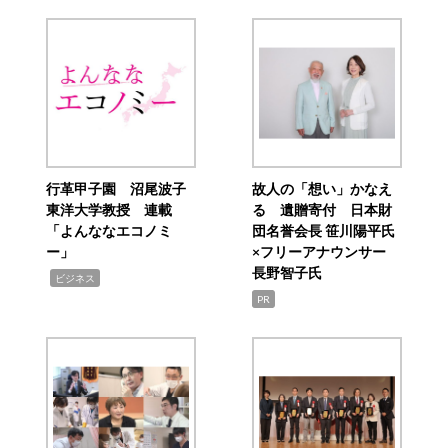
行革甲子園 沼尾波子
故人の「想い」かなえ
東洋大学教授 連載
る 遺贈寄付 日本財
「よんななエコノミ
団名誉会長 笹川陽平氏
ー」
×フリーアナウンサー
長野智子氏
,
ビジネス
PR