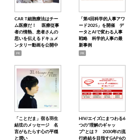
CAR T細胞療法はチー
「第4回科学的人事アワ
ム医療だ！ 医療従事
ード2025」を開催 デ
者の情熱、患者さんの
ータとAIで変わる人事
思いを伝えるドキュメ
戦略 科学的人事の最
ンタリー動画を公開中
新事例
PR
PR
「ことだま」宿る羽生
HIV/エイズにまつわる6
結弦のメッセージ 名
つの“理解のギャッ
言がもたらす心の平穏
プ”とは？ 2030年の流
と潤い
行終結を目指すGAP6の