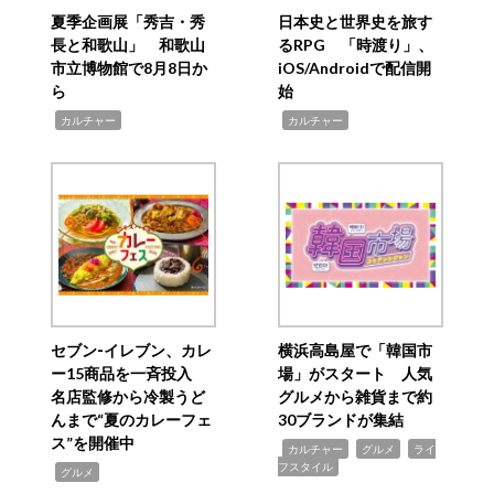
夏季企画展「秀吉・秀
日本史と世界史を旅す
長と和歌山」 和歌山
るRPG 「時渡り」、
市立博物館で8月8日か
iOS/Androidで配信開
ら
始
,
,
カルチャー
カルチャー
セブン‐イレブン、カレ
横浜高島屋で「韓国市
ー15商品を一斉投入
場」がスタート 人気
名店監修から冷製うど
グルメから雑貨まで約
んまで“夏のカレーフェ
30ブランドが集結
ス”を開催中
,
,
,
カルチャー
グルメ
ライ
フスタイル
,
グルメ