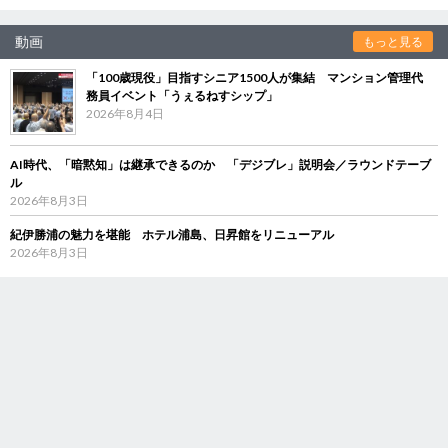
動画
もっと見る
「100歳現役」目指すシニア1500人が集結 マンション管理代
務員イベント「うぇるねすシップ」
2026年8月4日
AI時代、「暗黙知」は継承できるのか 「デジブレ」説明会／ラウンドテーブ
ル
2026年8月3日
紀伊勝浦の魅力を堪能 ホテル浦島、日昇館をリニューアル
2026年8月3日