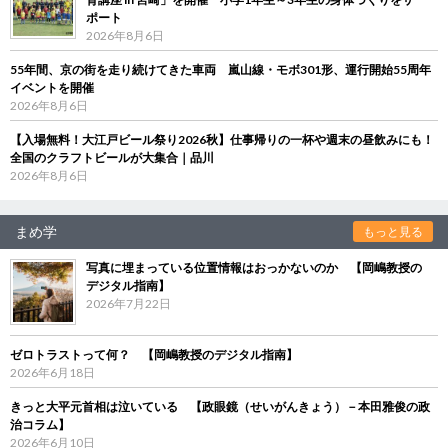
ポート
2026年8月6日
55年間、京の街を走り続けてきた車両 嵐山線・モボ301形、運行開始55周年
イベントを開催
2026年8月6日
【入場無料！大江戸ビール祭り2026秋】仕事帰りの一杯や週末の昼飲みにも！
全国のクラフトビールが大集合｜品川
2026年8月6日
まめ学
もっと見る
写真に埋まっている位置情報はおっかないのか 【岡嶋教授の
デジタル指南】
2026年7月22日
ゼロトラストって何？ 【岡嶋教授のデジタル指南】
2026年6月18日
きっと大平元首相は泣いている 【政眼鏡（せいがんきょう）－本田雅俊の政
治コラム】
2026年6月10日