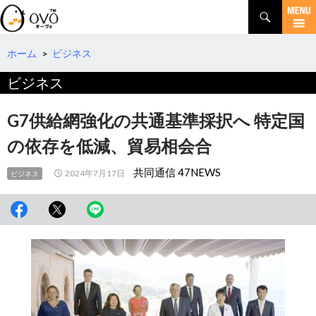
検
索
コ
ン
テ
ホーム
>
ビジネス
ン
ビジネス
ツ
へ
移
G7供給網強化の共通基準採択へ 特定国
動
の依存を低減、貿易相会合
共同通信 47NEWS
2024年7月17日
ビジネス