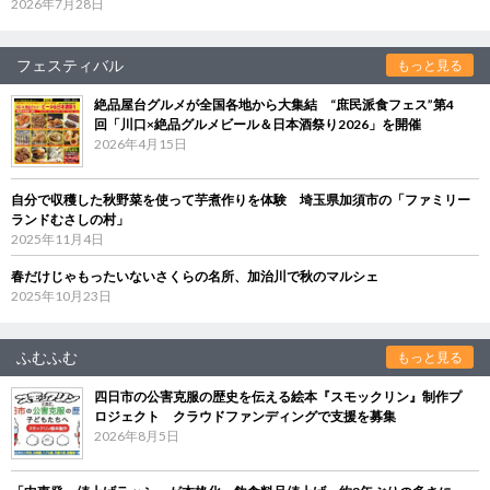
2026年7月28日
フェスティバル
もっと見る
絶品屋台グルメが全国各地から大集結 “庶民派食フェス”第4
回「川口×絶品グルメビール＆日本酒祭り2026」を開催
2026年4月15日
自分で収穫した秋野菜を使って芋煮作りを体験 埼玉県加須市の「ファミリー
ランドむさしの村」
2025年11月4日
春だけじゃもったいないさくらの名所、加治川で秋のマルシェ
2025年10月23日
ふむふむ
もっと見る
四日市の公害克服の歴史を伝える絵本『スモックリン』制作プ
ロジェクト クラウドファンディングで支援を募集
2026年8月5日