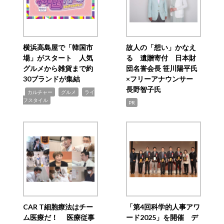
横浜高島屋で「韓国市
故人の「想い」かなえ
場」がスタート 人気
る 遺贈寄付 日本財
グルメから雑貨まで約
団名誉会長 笹川陽平氏
30ブランドが集結
×フリーアナウンサー
長野智子氏
,
,
,
カルチャー
グルメ
ライ
フスタイル
PR
CAR T細胞療法はチー
「第4回科学的人事アワ
ム医療だ！ 医療従事
ード2025」を開催 デ