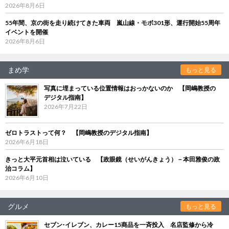
2026年8月6日
55年間、京の街を走り続けてきた車両 嵐山線・モボ301形、運行開始55周年
イベントを開催
2026年8月6日
まめ学
もっと見る
写真に埋まっている位置情報はおっかないのか 【岡嶋教授の
デジタル指南】
2026年7月22日
ゼロトラストって何？ 【岡嶋教授のデジタル指南】
2026年6月18日
きっと大平元首相は泣いている 【政眼鏡（せいがんきょう）－本田雅俊の政
治コラム】
2026年6月10日
グルメ
もっと見る
セブン‐イレブン、カレー15商品を一斉投入 名店監修から冷