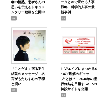
者の情熱、患者さんの
ータとAIで変わる人事
思いを伝えるドキュメ
戦略 科学的人事の最
ンタリー動画を公開中
新事例
PR
PR
「ことだま」宿る羽生
HIV/エイズにまつわる6
結弦のメッセージ 名
つの“理解のギャッ
言がもたらす心の平穏
プ”とは？ 2030年の流
と潤い
行終結を目指すGAP6の
特設サイトを公開
PR
PR