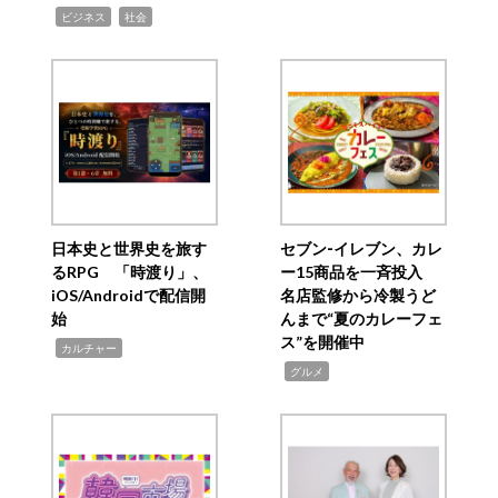
,
,
ビジネス
社会
日本史と世界史を旅す
セブン‐イレブン、カレ
るRPG 「時渡り」、
ー15商品を一斉投入
iOS/Androidで配信開
名店監修から冷製うど
始
んまで“夏のカレーフェ
ス”を開催中
,
カルチャー
,
グルメ