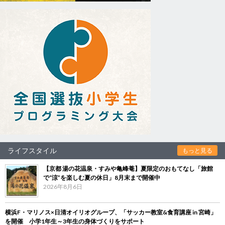
ライフスタイル
もっと見る
【京都 湯の花温泉・すみや亀峰菴】夏限定のおもてなし「旅館
で“涼”を楽しむ夏の休日」8月末まで開催中
2026年8月6日
横浜F・マリノス×日清オイリオグループ、「サッカー教室&食育講座 in 宮崎」
を開催 小学1年生～3年生の身体づくりをサポート