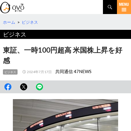
検
索
コ
ン
テ
ホーム
>
ビジネス
ン
ビジネス
ツ
へ
移
東証、一時100円超高 米国株上昇を好
動
感
共同通信 47NEWS
2024年7月17日
ビジネス