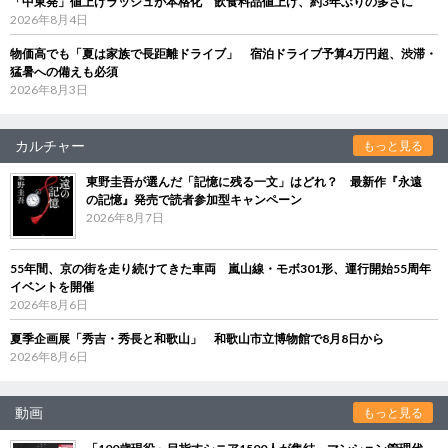
「中東発」値上げラッシュが本格化 飲食料品値上げ、約3年ぶりの多さに
2026年8月4日
物価高でも「夏は家族で長距離ドライブ」 宿泊ドライブ予算4万円超、渋滞・
猛暑への備えも必須
2026年8月3日
カルチャー
もっと見る
東野圭吾が選んだ「記憶に残る一文」はどれ？ 最新作『永遠
の記憶』発売で読者参加型キャンペーン
2026年8月7日
55年間、京の街を走り続けてきた車両 嵐山線・モボ301形、運行開始55周年
イベントを開催
2026年8月6日
夏季企画展「秀吉・秀長と和歌山」 和歌山市立博物館で8月8日から
2026年8月6日
動画
もっと見る