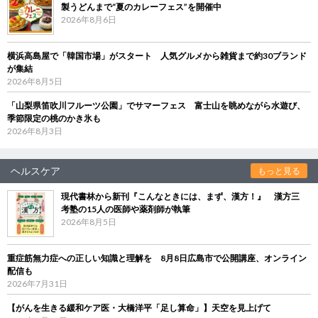
製うどんまで“夏のカレーフェス”を開催中
2026年8月6日
横浜高島屋で「韓国市場」がスタート 人気グルメから雑貨まで約30ブランド
が集結
2026年8月5日
「山梨県笛吹川フルーツ公園」でサマーフェス 富士山を眺めながら水遊び、
季節限定の桃のかき氷も
2026年8月3日
ヘルスケア
もっと見る
現代書林から新刊『こんなときには、まず、漢方！』 漢方三
考塾の15人の医師や薬剤師が執筆
2026年8月5日
重症筋無力症への正しい知識と理解を 8月8日広島市で公開講座、オンライン
配信も
2026年7月31日
【がんを生きる緩和ケア医・大橋洋平「足し算命」】天空を見上げて