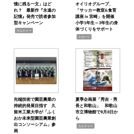
憶に残る一文」はど
オイリオグループ、
れ？ 最新作『永遠の
「サッカー教室&食育
記憶』発売で読者参加
講座 in 宮崎」を開催
型キャンペーン
小学1年生～3年生の身
体づくりをサポート
,
カルチャー
,
スポーツ
先端技術で園芸農業の
夏季企画展「秀吉・秀
持続的発展目指す 久
長と和歌山」 和歌山
留米工業大学が「ふく
市立博物館で8月8日か
おか未来型園芸農業創
ら
出コンソーシアム」参
,
カルチャー
画