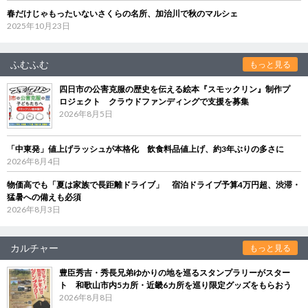
春だけじゃもったいないさくらの名所、加治川で秋のマルシェ
2025年10月23日
ふむふむ
もっと見る
四日市の公害克服の歴史を伝える絵本『スモックリン』制作プ
ロジェクト クラウドファンディングで支援を募集
2026年8月5日
「中東発」値上げラッシュが本格化 飲食料品値上げ、約3年ぶりの多さに
2026年8月4日
物価高でも「夏は家族で長距離ドライブ」 宿泊ドライブ予算4万円超、渋滞・
猛暑への備えも必須
2026年8月3日
カルチャー
もっと見る
豊臣秀吉・秀長兄弟ゆかりの地を巡るスタンプラリーがスター
ト 和歌山市内5カ所・近畿6カ所を巡り限定グッズをもらおう
2026年8月8日