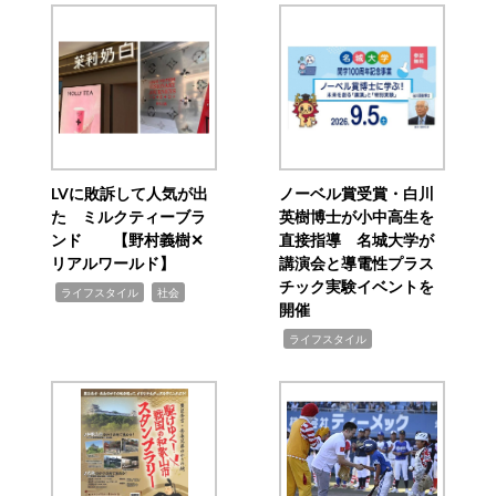
LVに敗訴して人気が出
ノーベル賞受賞・白川
た ミルクティーブラ
英樹博士が小中高生を
ンド 【野村義樹✕
直接指導 名城大学が
リアルワールド】
講演会と導電性プラス
チック実験イベントを
,
,
ライフスタイル
社会
開催
,
ライフスタイル