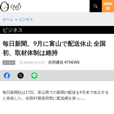
検
索
コ
ン
テ
ホーム
>
ビジネス
ン
ビジネス
ツ
へ
移
毎日新聞、9月に富山で配送休止 全国
動
初、取材体制は維持
共同通信 47NEWS
2024年7月17日
ビジネス
毎日新聞社は17日、富山県での新聞の配送を9月末で休止する
と発表した。全国47都道府県に配送網を保っ……