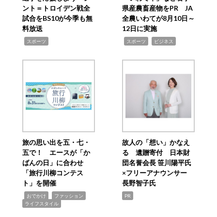
ント＝トロイデン戦全
県産農畜産物をPR JA
試合をBS10が今季も無
全農いわてが8月10日～
料放送
12日に実施
,
,
,
スポーツ
スポーツ
ビジネス
旅の思い出を五・七・
故人の「想い」かなえ
五で！ エースが「か
る 遺贈寄付 日本財
ばんの日」に合わせ
団名誉会長 笹川陽平氏
「旅行川柳コンテス
×フリーアナウンサー
ト」を開催
長野智子氏
,
,
,
おでかけ
ファッション
PR
ライフスタイル