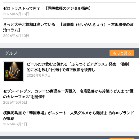
ゼロトラストって何？ 【岡嶋教授のデジタル指南】
2026年6月18日
きっと大平元首相は泣いている 【政眼鏡（せいがんきょう）－本田雅俊の政
治コラム】
2026年6月10日
グルメ
もっと見る
ビールだけ飲むと倒れる「ふらつくビアグラス」発売 “強制
的に水を飲む”仕掛けで適正飲酒を後押し
2026年8月7日
セブン‐イレブン、カレー15商品を一斉投入 名店監修から冷製うどんまで“夏
のカレーフェス”を開催中
2026年8月6日
横浜高島屋で「韓国市場」がスタート 人気グルメから雑貨まで約30ブランド
が集結
2026年8月5日