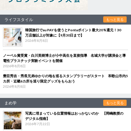
ライフスタイル
もっと見る
韓国旅行でau PAYを使うとPontaポイント最大20％還元！30
万店舗以上が対象に【9月30日まで】
2026年8月8日
ノーベル賞受賞・白川英樹博士が小中高生を直接指導 名城大学が講演会と導
電性プラスチック実験イベントを開催
2026年8月8日
豊臣秀吉・秀長兄弟ゆかりの地を巡るスタンプラリーがスタート 和歌山市内5
カ所・近畿6カ所を巡り限定グッズをもらおう
2026年8月8日
まめ学
もっと見る
写真に埋まっている位置情報はおっかないのか 【岡嶋教授の
デジタル指南】
2026年7月22日