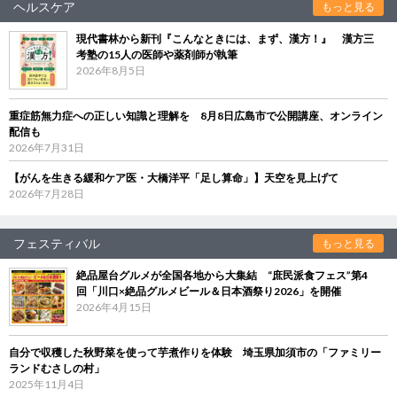
ヘルスケア
もっと見る
現代書林から新刊『こんなときには、まず、漢方！』 漢方三
考塾の15人の医師や薬剤師が執筆
2026年8月5日
重症筋無力症への正しい知識と理解を 8月8日広島市で公開講座、オンライン
配信も
2026年7月31日
【がんを生きる緩和ケア医・大橋洋平「足し算命」】天空を見上げて
2026年7月28日
フェスティバル
もっと見る
絶品屋台グルメが全国各地から大集結 “庶民派食フェス”第4
回「川口×絶品グルメビール＆日本酒祭り2026」を開催
2026年4月15日
自分で収穫した秋野菜を使って芋煮作りを体験 埼玉県加須市の「ファミリー
ランドむさしの村」
2025年11月4日