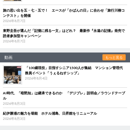
旅の思い出を五・七・五で！ エースが「かばんの日」に合わせ「旅行川柳コ
ンテスト」を開催
2026年8月7日
東野圭吾が選んだ「記憶に残る一文」はどれ？ 最新作『永遠の記憶』発売で
読者参加型キャンペーン
2026年8月7日
動画
もっと見る
「100歳現役」目指すシニア1500人が集結 マンション管理代
務員イベント「うぇるねすシップ」
2026年8月4日
AI時代、「暗黙知」は継承できるのか 「デジブレ」説明会／ラウンドテーブ
ル
2026年8月3日
紀伊勝浦の魅力を堪能 ホテル浦島、日昇館をリニューアル
2026年8月3日