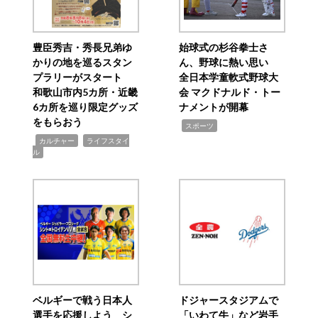
豊臣秀吉・秀長兄弟ゆ
始球式の杉谷拳士さ
かりの地を巡るスタン
ん、野球に熱い思い
プラリーがスタート
全日本学童軟式野球大
和歌山市内5カ所・近畿
会 マクドナルド・トー
6カ所を巡り限定グッズ
ナメントが開幕
をもらおう
,
スポーツ
,
,
カルチャー
ライフスタイ
ル
ベルギーで戦う日本人
ドジャースタジアムで
選手を応援しよう シ
「いわて牛」など岩手