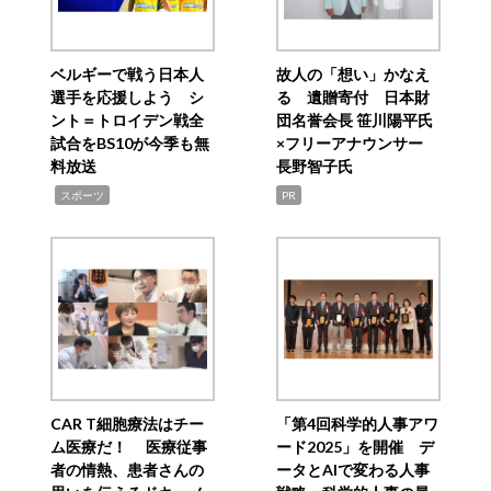
ベルギーで戦う日本人
故人の「想い」かなえ
選手を応援しよう シ
る 遺贈寄付 日本財
ント＝トロイデン戦全
団名誉会長 笹川陽平氏
試合をBS10が今季も無
×フリーアナウンサー
料放送
長野智子氏
,
スポーツ
PR
CAR T細胞療法はチー
「第4回科学的人事アワ
ム医療だ！ 医療従事
ード2025」を開催 デ
者の情熱、患者さんの
ータとAIで変わる人事