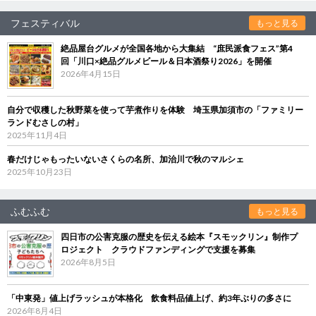
フェスティバル
もっと見る
絶品屋台グルメが全国各地から大集結 “庶民派食フェス”第4
回「川口×絶品グルメビール＆日本酒祭り2026」を開催
2026年4月15日
自分で収穫した秋野菜を使って芋煮作りを体験 埼玉県加須市の「ファミリー
ランドむさしの村」
2025年11月4日
春だけじゃもったいないさくらの名所、加治川で秋のマルシェ
2025年10月23日
ふむふむ
もっと見る
四日市の公害克服の歴史を伝える絵本『スモックリン』制作プ
ロジェクト クラウドファンディングで支援を募集
2026年8月5日
「中東発」値上げラッシュが本格化 飲食料品値上げ、約3年ぶりの多さに
2026年8月4日