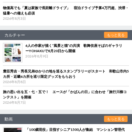
物価高でも「夏は家族で長距離ドライブ」 宿泊ドライブ予算4万円超、渋滞・
猛暑への備えも必須
2026年8月3日
カルチャー
もっと見る
6人の作家が描く“風景と猫”の共演 歌舞伎座そばのギャラリ
ーYOHAKUで8月20日から開催
2026年8月9日
豊臣秀吉・秀長兄弟ゆかりの地を巡るスタンプラリーがスタート 和歌山市内5
カ所・近畿6カ所を巡り限定グッズをもらおう
2026年8月8日
旅の思い出を五・七・五で！ エースが「かばんの日」に合わせ「旅行川柳コ
ンテスト」を開催
2026年8月7日
動画
もっと見る
「100歳現役」目指すシニア1500人が集結 マンション管理代