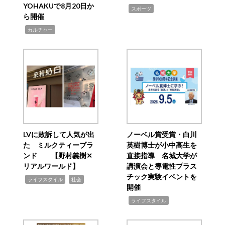
YOHAKUで8月20日か
,
スポーツ
ら開催
,
カルチャー
LVに敗訴して人気が出
ノーベル賞受賞・白川
た ミルクティーブラ
英樹博士が小中高生を
ンド 【野村義樹✕
直接指導 名城大学が
リアルワールド】
講演会と導電性プラス
チック実験イベントを
,
,
ライフスタイル
社会
開催
,
ライフスタイル