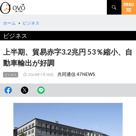
検
索
コ
ン
テ
ホーム
>
ビジネス
ン
ビジネス
ツ
へ
移
上半期、貿易赤字3.2兆円 53％縮小、自
動
動車輸出が好調
共同通信 47NEWS
2024年7月18日
ビジネス