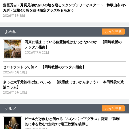
豊臣秀吉・秀長兄弟ゆかりの地を巡るスタンプラリーがスタート 和歌山市内5
カ所・近畿6カ所を巡り限定グッズをもらおう
2026年8月8日
まめ学
もっと見る
写真に埋まっている位置情報はおっかないのか 【岡嶋教授の
デジタル指南】
2026年7月22日
ゼロトラストって何？ 【岡嶋教授のデジタル指南】
2026年6月18日
きっと大平元首相は泣いている 【政眼鏡（せいがんきょう）－本田雅俊の政
治コラム】
2026年6月10日
グルメ
もっと見る
ビールだけ飲むと倒れる「ふらつくビアグラス」発売 “強制
的に水を飲む”仕掛けで適正飲酒を後押し