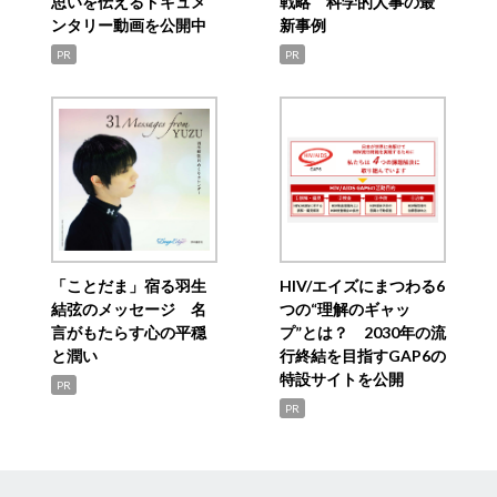
思いを伝えるドキュメ
戦略 科学的人事の最
ンタリー動画を公開中
新事例
PR
PR
「ことだま」宿る羽生
HIV/エイズにまつわる6
結弦のメッセージ 名
つの“理解のギャッ
言がもたらす心の平穏
プ”とは？ 2030年の流
と潤い
行終結を目指すGAP6の
特設サイトを公開
PR
PR