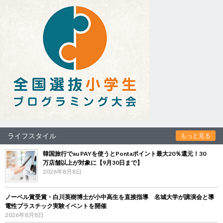
ライフスタイル
もっと見る
韓国旅行でau PAYを使うとPontaポイント最大20％還元！30
万店舗以上が対象に【9月30日まで】
2026年8月8日
ノーベル賞受賞・白川英樹博士が小中高生を直接指導 名城大学が講演会と導
電性プラスチック実験イベントを開催
2026年8月8日