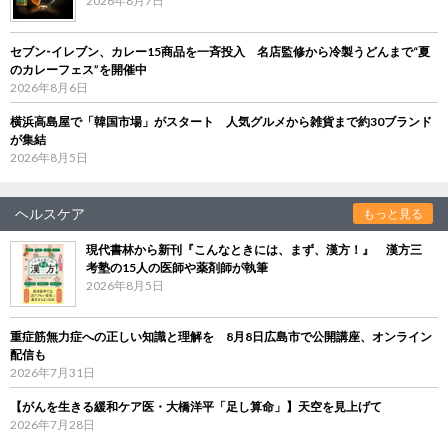
2026年8月7日
セブン‐イレブン、カレー15商品を一斉投入 名店監修から冷製うどんまで“夏
のカレーフェス”を開催中
2026年8月6日
横浜高島屋で「韓国市場」がスタート 人気グルメから雑貨まで約30ブランド
が集結
2026年8月5日
ヘルスケア
もっと見る
現代書林から新刊『こんなときには、まず、漢方！』 漢方三
考塾の15人の医師や薬剤師が執筆
2026年8月5日
重症筋無力症への正しい知識と理解を 8月8日広島市で公開講座、オンライン
配信も
2026年7月31日
【がんを生きる緩和ケア医・大橋洋平「足し算命」】天空を見上げて
2026年7月28日