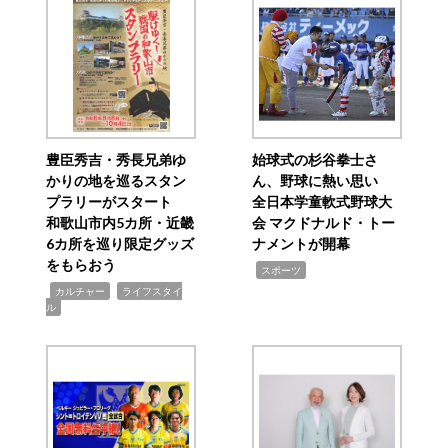
豊臣秀吉・秀長兄弟ゆ
始球式の杉谷拳士さ
かりの地を巡るスタン
ん、野球に熱い思い
プラリーがスタート
全日本学童軟式野球大
和歌山市内5カ所・近畿
会 マクドナルド・トー
6カ所を巡り限定グッズ
ナメントが開幕
をもらおう
,
スポーツ
,
,
カルチャー
ライフスタイ
ル