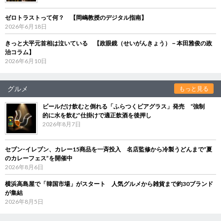
ゼロトラストって何？ 【岡嶋教授のデジタル指南】
2026年6月18日
きっと大平元首相は泣いている 【政眼鏡（せいがんきょう）－本田雅俊の政
治コラム】
2026年6月10日
グルメ
もっと見る
ビールだけ飲むと倒れる「ふらつくビアグラス」発売 “強制
的に水を飲む”仕掛けで適正飲酒を後押し
2026年8月7日
セブン‐イレブン、カレー15商品を一斉投入 名店監修から冷製うどんまで“夏
のカレーフェス”を開催中
2026年8月6日
横浜高島屋で「韓国市場」がスタート 人気グルメから雑貨まで約30ブランド
が集結
2026年8月5日