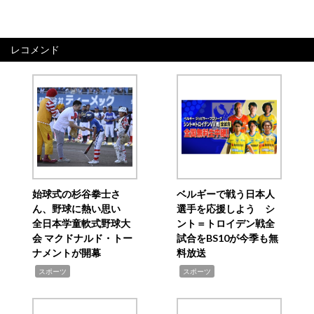
レコメンド
始球式の杉谷拳士さ
ベルギーで戦う日本人
ん、野球に熱い思い
選手を応援しよう シ
全日本学童軟式野球大
ント＝トロイデン戦全
会 マクドナルド・トー
試合をBS10が今季も無
ナメントが開幕
料放送
,
,
スポーツ
スポーツ