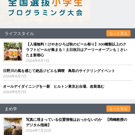
ライフスタイル
もっと見る
【入場無料！けやきひろば秋のビール祭り】300種類以上のク
ラフトビールが集まる！土日祝日はアーリーオープンも｜さい
たま新都心
2026年8月7日
日野川の風を感じて絶品ジビエも満喫 鳥取のサイクリングイベント
2026年8月7日
オールデイダイニングを一新 ヒルトン東京お台場、改装進む
2026年8月7日
まめ学
もっと見る
写真に埋まっている位置情報はおっかないのか 【岡嶋教授の
デジタル指南】
2026年7月22日