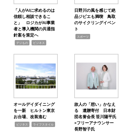
「人がAIに求めるのは
日野川の風を感じて絶
信頼し相談できるこ
品ジビエも満喫 鳥取
と」 ロジカがAI事業
のサイクリングイベン
者と導入機関の共通指
ト
針案を策定へ
,
スポーツ
,
,
デジもの
ビジネス
オールデイダイニング
故人の「想い」かなえ
を一新 ヒルトン東京
る 遺贈寄付 日本財
お台場、改装進む
団名誉会長 笹川陽平氏
×フリーアナウンサー
,
,
ビジネス
ライフスタイル
長野智子氏