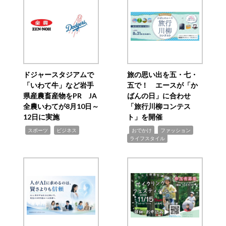
ドジャースタジアムで
旅の思い出を五・七・
「いわて牛」など岩手
五で！ エースが「か
県産農畜産物をPR JA
ばんの日」に合わせ
全農いわてが8月10日～
「旅行川柳コンテス
12日に実施
ト」を開催
,
,
,
,
,
スポーツ
ビジネス
おでかけ
ファッション
ライフスタイル