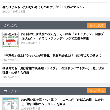
春だけじゃもったいないさくらの名所、加治川で秋のマルシェ
2025年10月23日
ふむふむ
もっと見る
四日市の公害克服の歴史を伝える絵本『スモックリン』制作プ
ロジェクト クラウドファンディングで支援を募集
2026年8月5日
「中東発」値上げラッシュが本格化 飲食料品値上げ、約3年ぶりの多さに
2026年8月4日
物価高でも「夏は家族で長距離ドライブ」 宿泊ドライブ予算4万円超、渋滞・
猛暑への備えも必須
2026年8月3日
カルチャー
もっと見る
旅の思い出を五・七・五で！ エースが「かばんの日」に合わ
せ「旅行川柳コンテスト」を開催
2026年8月7日