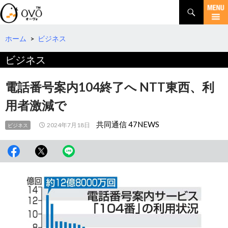
検
索
コ
ン
テ
ホーム
>
ビジネス
ン
ビジネス
ツ
へ
移
電話番号案内104終了へ NTT東西、利
動
用者激減で
共同通信 47NEWS
2024年7月18日
ビジネス