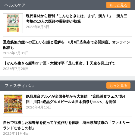
ヘルスケア
もっと見る
現代書林から新刊『こんなときには、まず、漢方！』 漢方三
考塾の15人の医師や薬剤師が執筆
2026年8月5日
重症筋無力症への正しい知識と理解を 8月8日広島市で公開講座、オンライン
配信も
2026年7月31日
【がんを生きる緩和ケア医・大橋洋平「足し算命」】天空を見上げて
2026年7月28日
フェスティバル
もっと見る
絶品屋台グルメが全国各地から大集結 “庶民派食フェス”第4
回「川口×絶品グルメビール＆日本酒祭り2026」を開催
2026年4月15日
自分で収穫した秋野菜を使って芋煮作りを体験 埼玉県加須市の「ファミリー
ランドむさしの村」
2025年11月4日