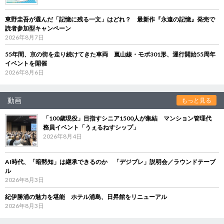
東野圭吾が選んだ「記憶に残る一文」はどれ？ 最新作『永遠の記憶』発売で
読者参加型キャンペーン
2026年8月7日
55年間、京の街を走り続けてきた車両 嵐山線・モボ301形、運行開始55周年
イベントを開催
2026年8月6日
動画
もっと見る
「100歳現役」目指すシニア1500人が集結 マンション管理代
務員イベント「うぇるねすシップ」
2026年8月4日
AI時代、「暗黙知」は継承できるのか 「デジブレ」説明会／ラウンドテーブ
ル
2026年8月3日
紀伊勝浦の魅力を堪能 ホテル浦島、日昇館をリニューアル
2026年8月3日