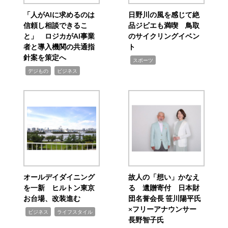
「人がAIに求めるのは
日野川の風を感じて絶
信頼し相談できるこ
品ジビエも満喫 鳥取
と」 ロジカがAI事業
のサイクリングイベン
者と導入機関の共通指
ト
針案を策定へ
,
スポーツ
,
,
デジもの
ビジネス
オールデイダイニング
故人の「想い」かなえ
を一新 ヒルトン東京
る 遺贈寄付 日本財
お台場、改装進む
団名誉会長 笹川陽平氏
×フリーアナウンサー
,
,
ビジネス
ライフスタイル
長野智子氏