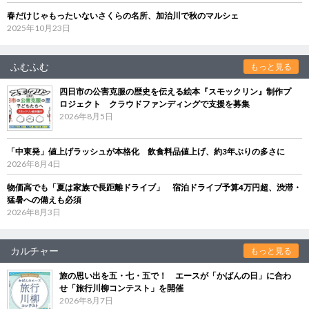
春だけじゃもったいないさくらの名所、加治川で秋のマルシェ
2025年10月23日
ふむふむ
もっと見る
四日市の公害克服の歴史を伝える絵本『スモックリン』制作プ
ロジェクト クラウドファンディングで支援を募集
2026年8月5日
「中東発」値上げラッシュが本格化 飲食料品値上げ、約3年ぶりの多さに
2026年8月4日
物価高でも「夏は家族で長距離ドライブ」 宿泊ドライブ予算4万円超、渋滞・
猛暑への備えも必須
2026年8月3日
カルチャー
もっと見る
旅の思い出を五・七・五で！ エースが「かばんの日」に合わ
せ「旅行川柳コンテスト」を開催
2026年8月7日