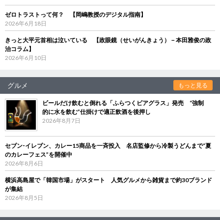
ゼロトラストって何？ 【岡嶋教授のデジタル指南】
2026年6月18日
きっと大平元首相は泣いている 【政眼鏡（せいがんきょう）－本田雅俊の政
治コラム】
2026年6月10日
グルメ
もっと見る
ビールだけ飲むと倒れる「ふらつくビアグラス」発売 “強制
的に水を飲む”仕掛けで適正飲酒を後押し
2026年8月7日
セブン‐イレブン、カレー15商品を一斉投入 名店監修から冷製うどんまで“夏
のカレーフェス”を開催中
2026年8月6日
横浜高島屋で「韓国市場」がスタート 人気グルメから雑貨まで約30ブランド
が集結
2026年8月5日