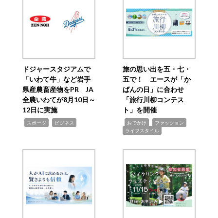
ドジャースタジアムで
旅の思い出を五・七・
「いわて牛」など岩手
五で！ エースが「か
県産農畜産物をPR JA
ばんの日」に合わせ
全農いわてが8月10日～
「旅行川柳コンテス
12日に実施
ト」を開催
,
,
,
,
,
スポーツ
ビジネス
おでかけ
ファッション
ライフスタイル