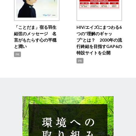
「ことだま」宿る羽生
HIV/エイズにまつわる6
結弦のメッセージ 名
つの“理解のギャッ
言がもたらす心の平穏
プ”とは？ 2030年の流
と潤い
行終結を目指すGAP6の
特設サイトを公開
PR
PR