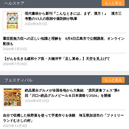
ヘルスケア
もっと見る
現代書林から新刊『こんなときには、まず、漢方！』 漢方三
考塾の15人の医師や薬剤師が執筆
2026年8月5日
重症筋無力症への正しい知識と理解を 8月8日広島市で公開講座、オンライン
配信も
2026年7月31日
【がんを生きる緩和ケア医・大橋洋平「足し算命」】天空を見上げて
2026年7月28日
フェスティバル
もっと見る
絶品屋台グルメが全国各地から大集結 “庶民派食フェス”第4
回「川口×絶品グルメビール＆日本酒祭り2026」を開催
2026年4月15日
自分で収穫した秋野菜を使って芋煮作りを体験 埼玉県加須市の「ファミリー
ランドむさしの村」
2025年11月4日