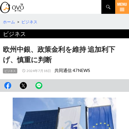
検
索
コ
ン
テ
ホーム
>
ビジネス
ン
ビジネス
ツ
へ
移
欧州中銀、政策金利を維持 追加利下
動
げ、慎重に判断
共同通信 47NEWS
2024年7月18日
ビジネス