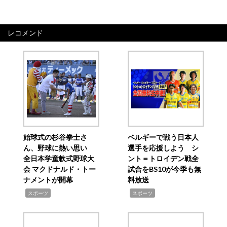
レコメンド
始球式の杉谷拳士さ
ベルギーで戦う日本人
ん、野球に熱い思い
選手を応援しよう シ
全日本学童軟式野球大
ント＝トロイデン戦全
会 マクドナルド・トー
試合をBS10が今季も無
ナメントが開幕
料放送
,
,
スポーツ
スポーツ