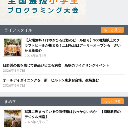
ライフスタイル
もっと見る
【入場無料！けやきひろば秋のビール祭り】300種類以上のク
ラフトビールが集まる！土日祝日はアーリーオープンも｜さい
たま新都心
2026年8月7日
日野川の風を感じて絶品ジビエも満喫 鳥取のサイクリングイベント
2026年8月7日
オールデイダイニングを一新 ヒルトン東京お台場、改装進む
2026年8月7日
まめ学
もっと見る
写真に埋まっている位置情報はおっかないのか 【岡嶋教授の
デジタル指南】
2026年7月22日