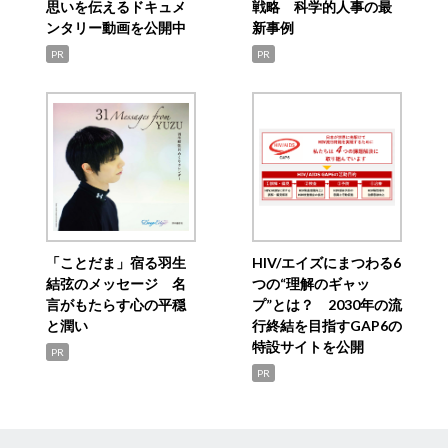
思いを伝えるドキュメ
戦略 科学的人事の最
ンタリー動画を公開中
新事例
PR
PR
「ことだま」宿る羽生
HIV/エイズにまつわる6
結弦のメッセージ 名
つの“理解のギャッ
言がもたらす心の平穏
プ”とは？ 2030年の流
と潤い
行終結を目指すGAP6の
特設サイトを公開
PR
PR