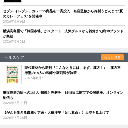
セブン‐イレブン、カレー15商品を一斉投入 名店監修から冷製うどんまで“夏
のカレーフェス”を開催中
2026年8月6日
横浜高島屋で「韓国市場」がスタート 人気グルメから雑貨まで約30ブランド
が集結
2026年8月5日
ヘルスケア
もっと見る
現代書林から新刊『こんなときには、まず、漢方！』 漢方三
考塾の15人の医師や薬剤師が執筆
2026年8月5日
重症筋無力症への正しい知識と理解を 8月8日広島市で公開講座、オンライン
配信も
2026年7月31日
【がんを生きる緩和ケア医・大橋洋平「足し算命」】天空を見上げて
2026年7月28日