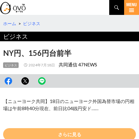
検
索
コ
ン
テ
ホーム
>
ビジネス
ン
ビジネス
ツ
へ
移
NY円、156円台前半
動
共同通信 47NEWS
2024年7月18日
ビジネス
【ニューヨーク共同】18日のニューヨーク外国為替市場の円相
場は午前8時40分現在、前日比04銭円安ド……
さらに見る