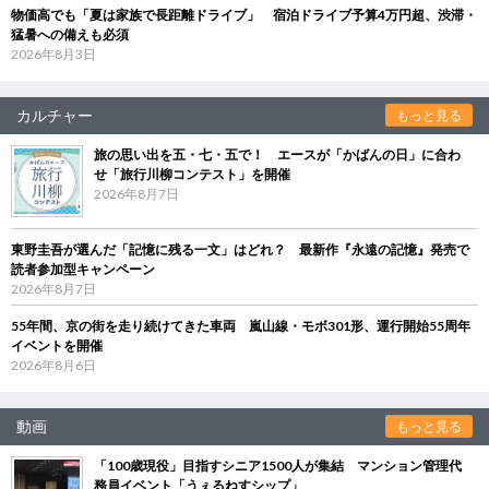
物価高でも「夏は家族で長距離ドライブ」 宿泊ドライブ予算4万円超、渋滞・
猛暑への備えも必須
2026年8月3日
カルチャー
もっと見る
旅の思い出を五・七・五で！ エースが「かばんの日」に合わ
せ「旅行川柳コンテスト」を開催
2026年8月7日
東野圭吾が選んだ「記憶に残る一文」はどれ？ 最新作『永遠の記憶』発売で
読者参加型キャンペーン
2026年8月7日
55年間、京の街を走り続けてきた車両 嵐山線・モボ301形、運行開始55周年
イベントを開催
2026年8月6日
動画
もっと見る
「100歳現役」目指すシニア1500人が集結 マンション管理代
務員イベント「うぇるねすシップ」