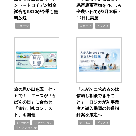
ント＝トロイデン戦全
県産農畜産物をPR JA
試合をBS10が今季も無
全農いわてが8月10日～
料放送
12日に実施
,
,
,
スポーツ
スポーツ
ビジネス
旅の思い出を五・七・
「人がAIに求めるのは
五で！ エースが「か
信頼し相談できるこ
ばんの日」に合わせ
と」 ロジカがAI事業
「旅行川柳コンテス
者と導入機関の共通指
ト」を開催
針案を策定へ
,
,
,
,
,
おでかけ
ファッション
デジもの
ビジネス
ライフスタイル