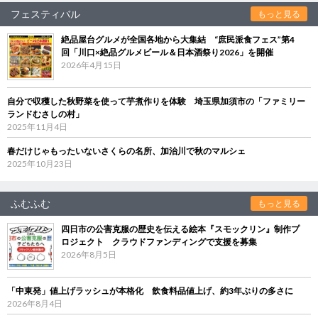
フェスティバル
もっと見る
絶品屋台グルメが全国各地から大集結 “庶民派食フェス”第4
回「川口×絶品グルメビール＆日本酒祭り2026」を開催
2026年4月15日
自分で収穫した秋野菜を使って芋煮作りを体験 埼玉県加須市の「ファミリー
ランドむさしの村」
2025年11月4日
春だけじゃもったいないさくらの名所、加治川で秋のマルシェ
2025年10月23日
ふむふむ
もっと見る
四日市の公害克服の歴史を伝える絵本『スモックリン』制作プ
ロジェクト クラウドファンディングで支援を募集
2026年8月5日
「中東発」値上げラッシュが本格化 飲食料品値上げ、約3年ぶりの多さに
2026年8月4日