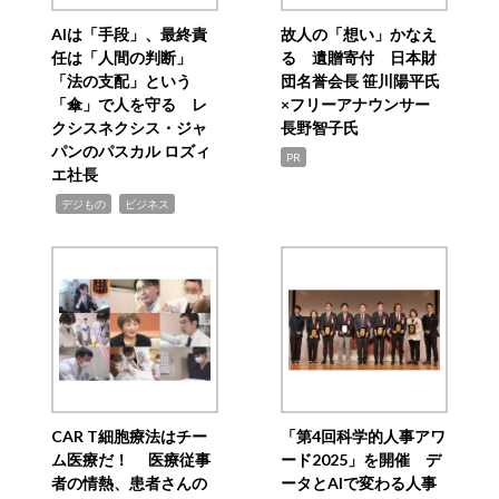
AIは「手段」、最終責
故人の「想い」かなえ
任は「人間の判断」
る 遺贈寄付 日本財
「法の支配」という
団名誉会長 笹川陽平氏
「傘」で人を守る レ
×フリーアナウンサー
クシスネクシス・ジャ
長野智子氏
パンのパスカル ロズィ
PR
エ社長
,
,
デジもの
ビジネス
CAR T細胞療法はチー
「第4回科学的人事アワ
ム医療だ！ 医療従事
ード2025」を開催 デ
者の情熱、患者さんの
ータとAIで変わる人事