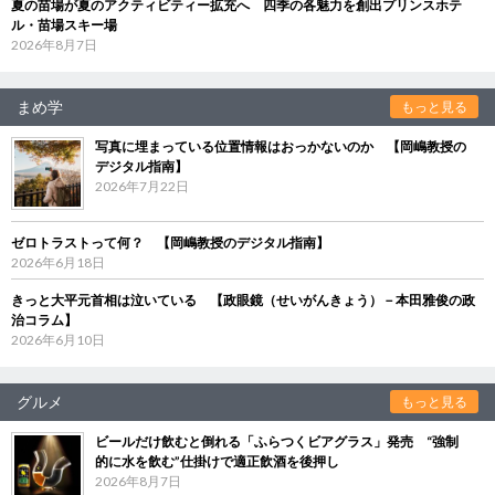
夏の苗場が夏のアクティビティー拡充へ 四季の各魅力を創出プリンスホテ
ル・苗場スキー場
2026年8月7日
まめ学
もっと見る
写真に埋まっている位置情報はおっかないのか 【岡嶋教授の
デジタル指南】
2026年7月22日
ゼロトラストって何？ 【岡嶋教授のデジタル指南】
2026年6月18日
きっと大平元首相は泣いている 【政眼鏡（せいがんきょう）－本田雅俊の政
治コラム】
2026年6月10日
グルメ
もっと見る
ビールだけ飲むと倒れる「ふらつくビアグラス」発売 “強制
的に水を飲む”仕掛けで適正飲酒を後押し
2026年8月7日