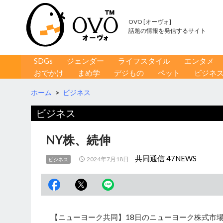
OVO [オーヴォ]
話題の情報を発信するサイト
コンテンツへ移動
検
SDGs
ジェンダー
ライフスタイル
エンタメ
索
おでかけ
まめ学
デジもの
ペット
ビジネ
ホーム
>
ビジネス
ビジネス
NY株、続伸
共同通信 47NEWS
2024年7月18日
ビジネス
【ニューヨーク共同】18日のニューヨーク株式市場