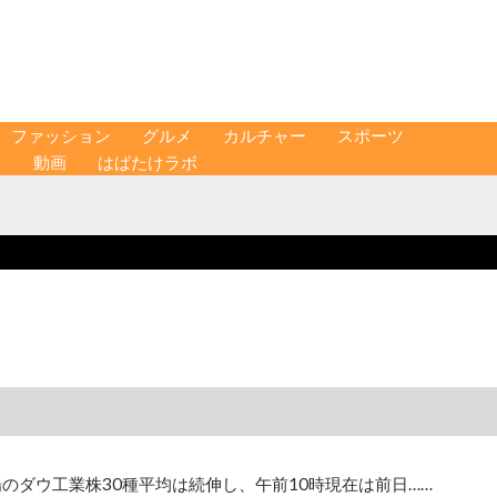
ファッション
グルメ
カルチャー
スポーツ
ス
動画
はばたけラボ
のダウ工業株30種平均は続伸し、午前10時現在は前日……