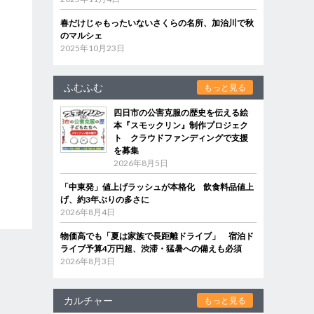
春だけじゃもったいないさくらの名所、加治川で秋
のマルシェ
2025年10月23日
ふむふむ
もっと見る
四日市の公害克服の歴史を伝える絵
本『スモックリン』制作プロジェク
ト クラウドファンディングで支援
を募集
2026年8月5日
「中東発」値上げラッシュが本格化 飲食料品値上
げ、約3年ぶりの多さに
2026年8月4日
物価高でも「夏は家族で長距離ドライブ」 宿泊ド
ライブ予算4万円超、渋滞・猛暑への備えも必須
2026年8月3日
カルチャー
もっと見る