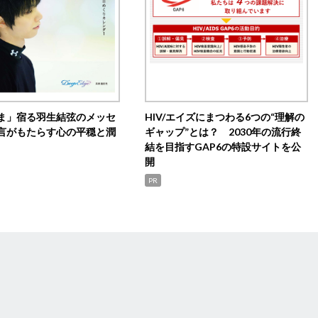
ま」宿る羽生結弦のメッセ
HIV/エイズにまつわる6つの“理解の
言がもたらす心の平穏と潤
ギャップ”とは？ 2030年の流行終
結を目指すGAP6の特設サイトを公
開
PR