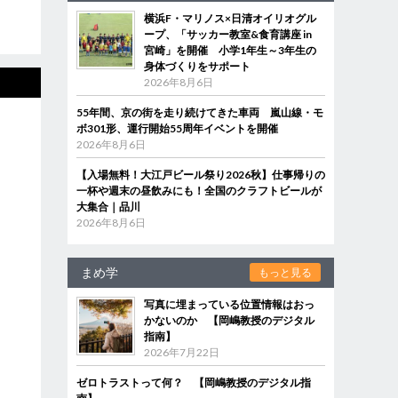
横浜F・マリノス×日清オイリオグル
ープ、「サッカー教室&食育講座 in
宮崎」を開催 小学1年生～3年生の
身体づくりをサポート
2026年8月6日
55年間、京の街を走り続けてきた車両 嵐山線・モ
ボ301形、運行開始55周年イベントを開催
2026年8月6日
【入場無料！大江戸ビール祭り2026秋】仕事帰りの
一杯や週末の昼飲みにも！全国のクラフトビールが
大集合｜品川
2026年8月6日
まめ学
もっと見る
写真に埋まっている位置情報はおっ
かないのか 【岡嶋教授のデジタル
指南】
2026年7月22日
ゼロトラストって何？ 【岡嶋教授のデジタル指