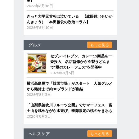
南】
2026年6月18日
きっと大平元首相は泣いている 【政眼鏡（せいが
んきょう）－本田雅俊の政治コラム】
2026年6月10日
グルメ
もっと見る
セブン‐イレブン、カレー15商品を一
斉投入 名店監修から冷製うどんま
で“夏のカレーフェス”を開催中
2026年8月6日
横浜高島屋で「韓国市場」がスタート 人気グルメ
から雑貨まで約30ブランドが集結
2026年8月5日
「山梨県笛吹川フルーツ公園」でサマーフェス 富
士山を眺めながら水遊び、季節限定の桃のかき氷も
2026年8月3日
ヘルスケア
もっと見る