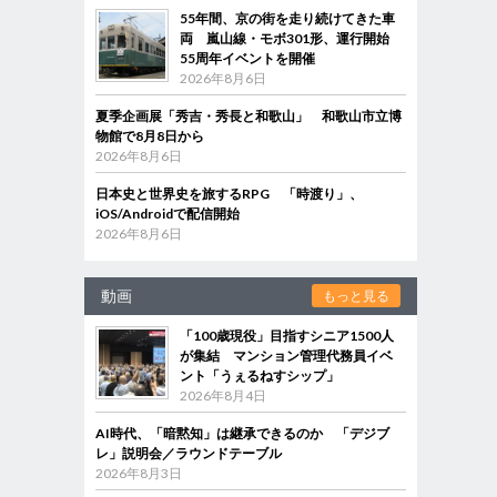
55年間、京の街を走り続けてきた車
両 嵐山線・モボ301形、運行開始
55周年イベントを開催
2026年8月6日
夏季企画展「秀吉・秀長と和歌山」 和歌山市立博
物館で8月8日から
2026年8月6日
日本史と世界史を旅するRPG 「時渡り」、
iOS/Androidで配信開始
2026年8月6日
動画
もっと見る
「100歳現役」目指すシニア1500人
が集結 マンション管理代務員イベ
ント「うぇるねすシップ」
2026年8月4日
AI時代、「暗黙知」は継承できるのか 「デジブ
レ」説明会／ラウンドテーブル
2026年8月3日