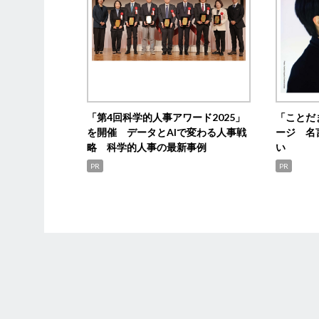
「第4回科学的人事アワード2025」
「ことだ
を開催 データとAIで変わる人事戦
ージ 名
略 科学的人事の最新事例
い
PR
PR