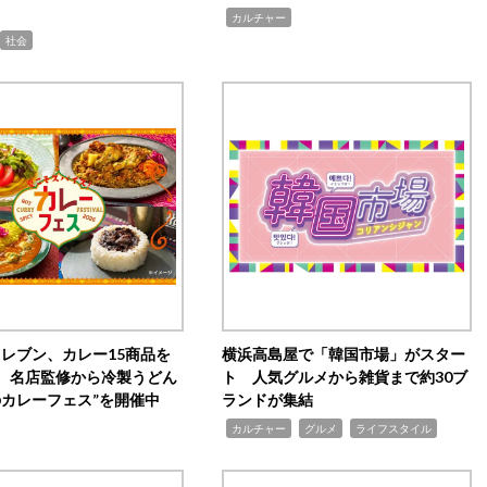
,
カルチャー
社会
イレブン、カレー15商品を
横浜高島屋で「韓国市場」がスター
 名店監修から冷製うどん
ト 人気グルメから雑貨まで約30ブ
のカレーフェス”を開催中
ランドが集結
,
,
,
カルチャー
グルメ
ライフスタイル