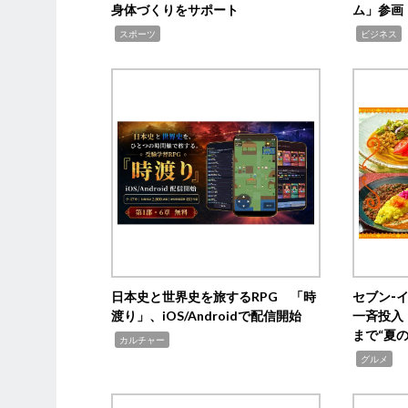
身体づくりをサポート
ム」参画
,
,
,
スポーツ
ビジネス
日本史と世界史を旅するRPG 「時
セブン‐
渡り」、iOS/Androidで配信開始
一斉投入
まで“夏
,
カルチャー
,
グルメ