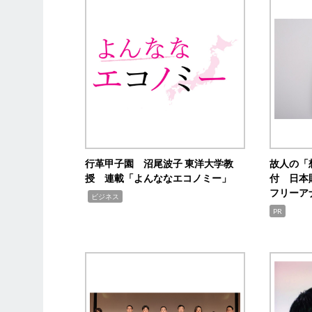
行革甲子園 沼尾波子 東洋大学教
故人の「
授 連載「よんななエコノミー」
付 日本
フリーア
,
ビジネス
PR