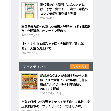
現代書林から新刊『こんなときに
は、まず、漢方！』 漢方三考塾の
15人の医師や薬剤師が執筆
2026年8月5日
重症筋無力症への正しい知識と理解を 8月8日広島
市で公開講座、オンライン配信も
2026年7月31日
【がんを生きる緩和ケア医・大橋洋平「足し算
命」】天空を見上げて
2026年7月28日
フェスティバル
もっと見る
絶品屋台グルメが全国各地から大集
結 “庶民派食フェス”第4回「川口×
絶品グルメビール＆日本酒祭り
2026」を開催
2026年4月15日
自分で収穫した秋野菜を使って芋煮作りを体験 埼
玉県加須市の「ファミリーランドむさしの村」
2025年11月4日