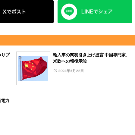
ぶりプ
輸入車の関税引き上げ提言 中国専門家、
米欧への報復示唆
2024年5月22日
西電力