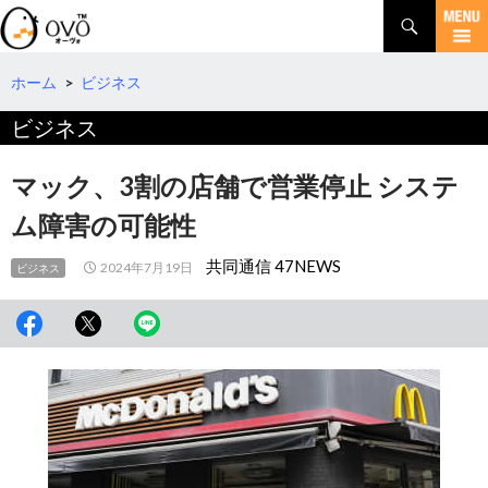
検
索
コ
ン
テ
ホーム
>
ビジネス
ン
ビジネス
ツ
へ
移
マック、3割の店舗で営業停止 システ
動
ム障害の可能性
共同通信 47NEWS
2024年7月19日
ビジネス