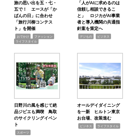
旅の思い出を五・七・
「人がAIに求めるのは
五で！ エースが「か
信頼し相談できるこ
ばんの日」に合わせ
と」 ロジカがAI事業
「旅行川柳コンテス
者と導入機関の共通指
ト」を開催
針案を策定へ
,
,
,
,
,
おでかけ
ファッション
デジもの
ビジネス
ライフスタイル
日野川の風を感じて絶
オールデイダイニング
品ジビエも満喫 鳥取
を一新 ヒルトン東京
のサイクリングイベン
お台場、改装進む
ト
,
,
ビジネス
ライフスタイル
,
スポーツ