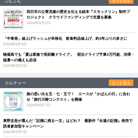
ふむふむ
もっと見る
四日市の公害克服の歴史を伝える絵本『スモックリン』制作プ
ロジェクト クラウドファンディングで支援を募集
2026年8月5日
「中東発」値上げラッシュが本格化 飲食料品値上げ、約3年ぶりの多さに
2026年8月4日
物価高でも「夏は家族で長距離ドライブ」 宿泊ドライブ予算4万円超、渋滞・
猛暑への備えも必須
2026年8月3日
カルチャー
もっと見る
旅の思い出を五・七・五で！ エースが「かばんの日」に合わ
せ「旅行川柳コンテスト」を開催
2026年8月7日
東野圭吾が選んだ「記憶に残る一文」はどれ？ 最新作『永遠の記憶』発売で
読者参加型キャンペーン
2026年8月7日