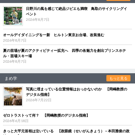
日野川の風を感じて絶品ジビエも満喫 鳥取のサイクリングイ
ベント
2026年8月7日
オールデイダイニングを一新 ヒルトン東京お台場、改装進む
2026年8月7日
夏の苗場が夏のアクティビティー拡充へ 四季の各魅力を創出プリンスホテ
ル・苗場スキー場
2026年8月7日
まめ学
もっと見る
写真に埋まっている位置情報はおっかないのか 【岡嶋教授の
デジタル指南】
2026年7月22日
ゼロトラストって何？ 【岡嶋教授のデジタル指南】
2026年6月18日
きっと大平元首相は泣いている 【政眼鏡（せいがんきょう）－本田雅俊の政