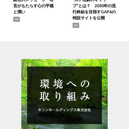
言がもたらす心の平穏
プ”とは？ 2030年の流
と潤い
行終結を目指すGAP6の
特設サイトを公開
PR
PR