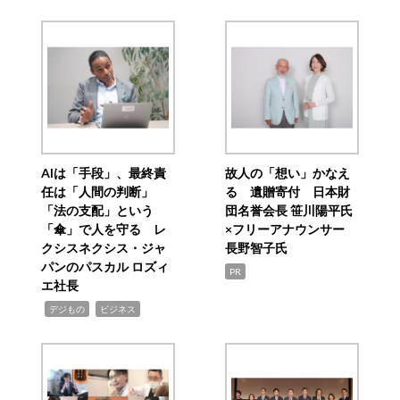
AIは「手段」、最終責
故人の「想い」かなえ
任は「人間の判断」
る 遺贈寄付 日本財
「法の支配」という
団名誉会長 笹川陽平氏
「傘」で人を守る レ
×フリーアナウンサー
クシスネクシス・ジャ
長野智子氏
パンのパスカル ロズィ
PR
エ社長
,
,
デジもの
ビジネス