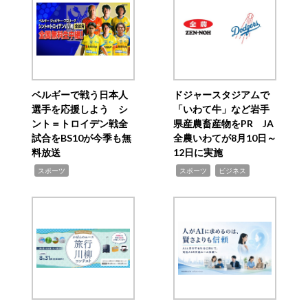
ベルギーで戦う日本人
ドジャースタジアムで
選手を応援しよう シ
「いわて牛」など岩手
ント＝トロイデン戦全
県産農畜産物をPR JA
試合をBS10が今季も無
全農いわてが8月10日～
料放送
12日に実施
,
,
,
スポーツ
スポーツ
ビジネス