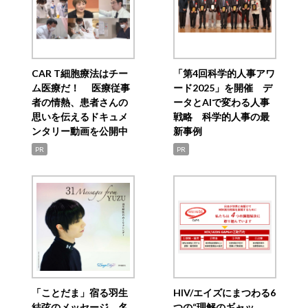
CAR T細胞療法はチー
「第4回科学的人事アワ
ム医療だ！ 医療従事
ード2025」を開催 デ
者の情熱、患者さんの
ータとAIで変わる人事
思いを伝えるドキュメ
戦略 科学的人事の最
ンタリー動画を公開中
新事例
PR
PR
「ことだま」宿る羽生
HIV/エイズにまつわる6
結弦のメッセージ 名
つの“理解のギャッ