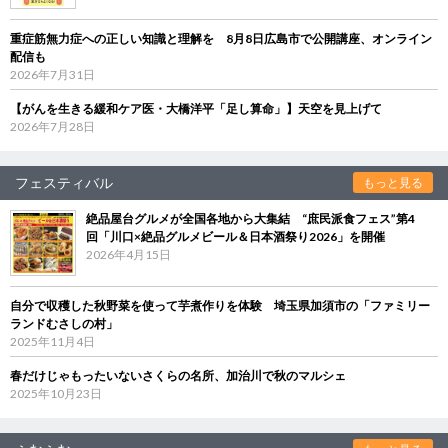
重症筋無力症への正しい知識と理解を 8月8日広島市で公開講座、オンライン
配信も
2026年7月31日
【がんを生きる緩和ケア医・大橋洋平「足し算命」】天空を見上げて
2026年7月28日
フェスティバル
もっと見る
絶品屋台グルメが全国各地から大集結 “庶民派食フェス”第4
回「川口×絶品グルメビール＆日本酒祭り2026」を開催
2026年4月15日
自分で収穫した秋野菜を使って芋煮作りを体験 埼玉県加須市の「ファミリー
ランドむさしの村」
2025年11月4日
春だけじゃもったいないさくらの名所、加治川で秋のマルシェ
2025年10月23日