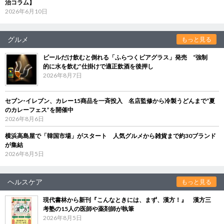
治コラム】
2026年6月10日
グルメ
もっと見る
ビールだけ飲むと倒れる「ふらつくビアグラス」発売 “強制
的に水を飲む”仕掛けで適正飲酒を後押し
2026年8月7日
セブン‐イレブン、カレー15商品を一斉投入 名店監修から冷製うどんまで“夏
のカレーフェス”を開催中
2026年8月6日
横浜高島屋で「韓国市場」がスタート 人気グルメから雑貨まで約30ブランド
が集結
2026年8月5日
ヘルスケア
もっと見る
現代書林から新刊『こんなときには、まず、漢方！』 漢方三
考塾の15人の医師や薬剤師が執筆
2026年8月5日