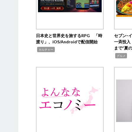
日本史と世界史を旅するRPG 「時
セブン‐
渡り」、iOS/Androidで配信開始
一斉投入
まで“夏
,
カルチャー
,
グルメ