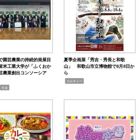
で園芸農業の持続的発展目
夏季企画展「秀吉・秀長と和歌
留米工業大学が「ふくおか
山」 和歌山市立博物館で8月8日か
芸農業創出コンソーシア
ら
,
カルチャー
社会