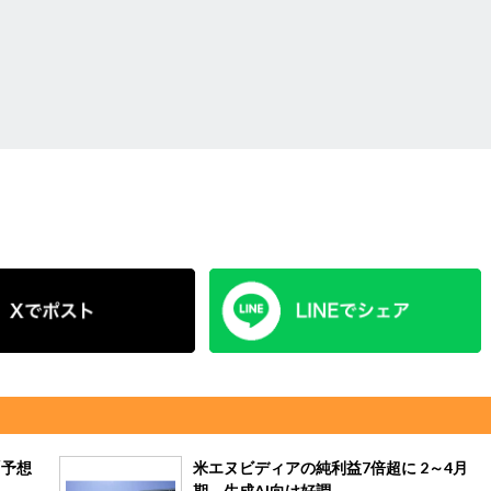
「予想
米エヌビディアの純利益7倍超に 2～4月
期、生成AI向け好調