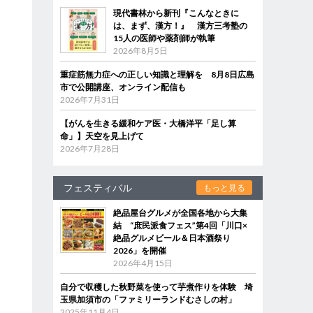
現代書林から新刊『こんなときに
は、まず、漢方！』 漢方三考塾の
15人の医師や薬剤師が執筆
2026年8月5日
重症筋無力症への正しい知識と理解を 8月8日広島
市で公開講座、オンライン配信も
2026年7月31日
【がんを生きる緩和ケア医・大橋洋平「足し算
命」】天空を見上げて
2026年7月28日
フェスティバル
もっと見る
絶品屋台グルメが全国各地から大集
結 “庶民派食フェス”第4回「川口×
絶品グルメビール＆日本酒祭り
2026」を開催
2026年4月15日
自分で収穫した秋野菜を使って芋煮作りを体験 埼
玉県加須市の「ファミリーランドむさしの村」
2025年11月4日