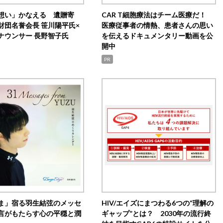
想い」かなえる 遺贈寄
CAR T細胞療法はチーム医療だ！
財団名誉会長 笹川陽平氏×
医療従事者の情熱、患者さんの思い
ナウンサー 長野智子氏
を伝えるドキュメンタリー動画を公
開中
PR
ま」宿る羽生結弦のメッセ
HIV/エイズにまつわる6つの“理解の
言がもたらす心の平穏と潤
ギャップ”とは？ 2030年の流行終