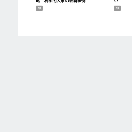
略 科学的人事の最新事例
い
PR
PR