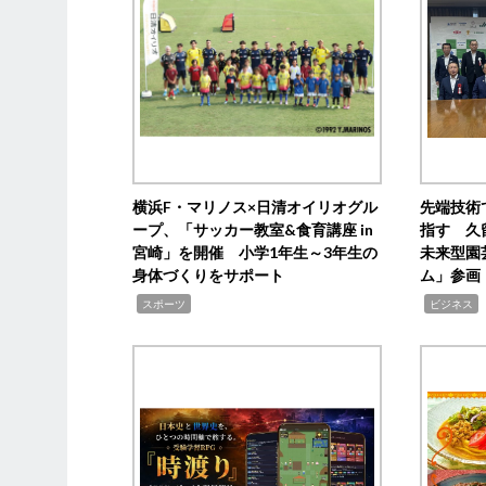
横浜F・マリノス×日清オイリオグル
先端技術
ープ、「サッカー教室&食育講座 in
指す 久
宮崎」を開催 小学1年生～3年生の
未来型園
身体づくりをサポート
ム」参画
,
,
,
スポーツ
ビジネス