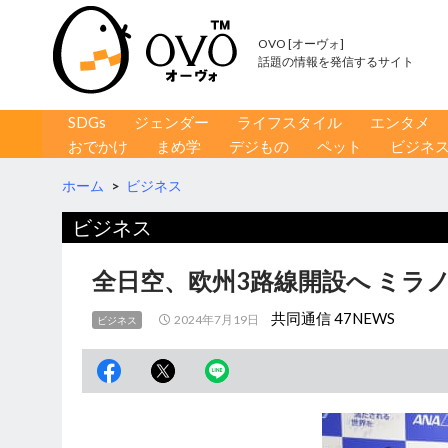
OVO [オーヴォ]
話題の情報を発信するサイト
コンテンツへ移動
検
SDGs
ジェンダー
ライフスタイル
エンタメ
索
おでかけ
まめ学
デジもの
ペット
ビジネ
ホーム
>
ビジネス
ビジネス
全日空、欧州3路線開設へ ミラ
共同通信 47NEWS
2024年7月19日
ビジネス