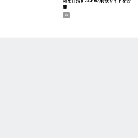
結を目指すGAP6の特設サイトを公
開
PR