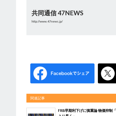
共同通信 47NEWS
http://www.47news.jp/
関連記事
FRB早期利下げに慎重論 物価抑制
より長く」