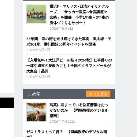
横浜F・マリノス×日清オイリオグル
ープ、「サッカー教室&食育講座 in
宮崎」を開催 小学1年生～3年生の
身体づくりをサポート
2026年8月6日
55年間、京の街を走り続けてきた車両 嵐山線・モ
ボ301形、運行開始55周年イベントを開催
2026年8月6日
【入場無料！大江戸ビール祭り2026秋】仕事帰りの
一杯や週末の昼飲みにも！全国のクラフトビールが
大集合｜品川
2026年8月6日
まめ学
もっと見る
写真に埋まっている位置情報はおっ
かないのか 【岡嶋教授のデジタル
指南】
2026年7月22日
ゼロトラストって何？ 【岡嶋教授のデジタル指