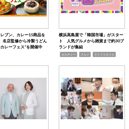
イレブン、カレー15商品を
横浜高島屋で「韓国市場」がスター
 名店監修から冷製うどん
ト 人気グルメから雑貨まで約30ブ
のカレーフェス”を開催中
ランドが集結
,
,
,
カルチャー
グルメ
ライフスタイル