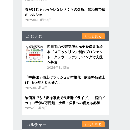
春だけじゃもったいないさくらの名所、加治川で秋
のマルシェ
2025年10月23日
ふむふむ
もっと見る
四日市の公害克服の歴史を伝える絵
本『スモックリン』制作プロジェク
ト クラウドファンディングで支援
を募集
2026年8月5日
「中東発」値上げラッシュが本格化 飲食料品値上
げ、約3年ぶりの多さに
2026年8月4日
物価高でも「夏は家族で長距離ドライブ」 宿泊ド
ライブ予算4万円超、渋滞・猛暑への備えも必須
2026年8月3日
カルチャー
もっと見る