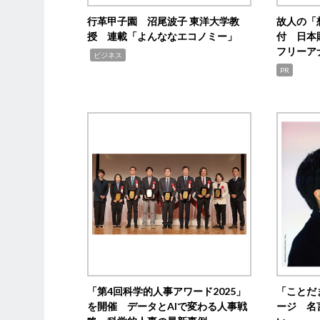
行革甲子園 沼尾波子 東洋大学教
故人の「
授 連載「よんななエコノミー」
付 日本
フリーア
,
ビジネス
PR
「第4回科学的人事アワード2025」
「ことだ
を開催 データとAIで変わる人事戦
ージ 名