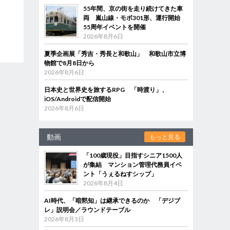
55年間、京の街を走り続けてきた車
両 嵐山線・モボ301形、運行開始
55周年イベントを開催
2026年8月6日
夏季企画展「秀吉・秀長と和歌山」 和歌山市立博
物館で8月8日から
2026年8月6日
日本史と世界史を旅するRPG 「時渡り」、
iOS/Androidで配信開始
2026年8月6日
動画
もっと見る
「100歳現役」目指すシニア1500人
が集結 マンション管理代務員イベ
ント「うぇるねすシップ」
2026年8月4日
AI時代、「暗黙知」は継承できるのか 「デジブ
レ」説明会／ラウンドテーブル
2026年8月3日