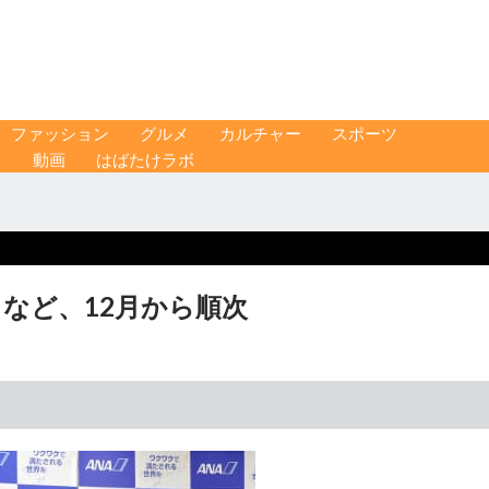
ファッション
グルメ
カルチャー
スポーツ
ス
動画
はばたけラボ
ノなど、12月から順次