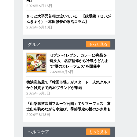
南】
2026年6月18日
きっと大平元首相は泣いている 【政眼鏡（せいが
んきょう）－本田雅俊の政治コラム】
2026年6月10日
グルメ
もっと見る
セブン‐イレブン、カレー15商品を一
斉投入 名店監修から冷製うどんま
で“夏のカレーフェス”を開催中
2026年8月6日
横浜高島屋で「韓国市場」がスタート 人気グルメ
から雑貨まで約30ブランドが集結
2026年8月5日
「山梨県笛吹川フルーツ公園」でサマーフェス 富
士山を眺めながら水遊び、季節限定の桃のかき氷も
2026年8月3日
ヘルスケア
もっと見る