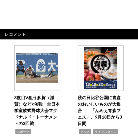
レコメンド
3度目V狙う多賀（滋
秋の日比谷公園に青森
賀）などが8強 全日本
のおいしいものが大集
学童軟式野球大会マク
合 「んめぇ青森フ
ドナルド・トーナメン
ェス」、9月18日から3
トの3回戦
日間
,
,
,
スポーツ
グルメ
ライフスタイル