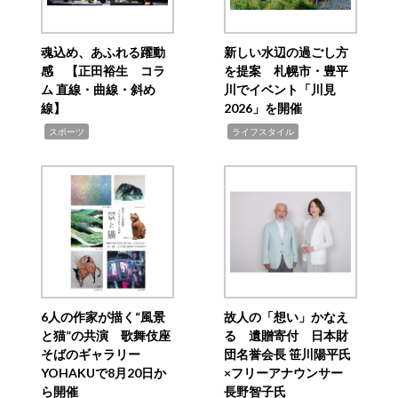
魂込め、あふれる躍動
新しい水辺の過ごし方
感 【正田裕生 コラ
を提案 札幌市・豊平
ム 直線・曲線・斜め
川でイベント「川見
線】
2026」を開催
,
,
スポーツ
ライフスタイル
6人の作家が描く“風景
故人の「想い」かなえ
と猫”の共演 歌舞伎座
る 遺贈寄付 日本財
そばのギャラリー
団名誉会長 笹川陽平氏
YOHAKUで8月20日か
×フリーアナウンサー
ら開催
長野智子氏