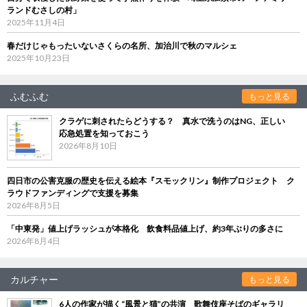
ランドむさしの村」
2025年11月4日
春だけじゃもったいないさくらの名所、加治川で秋のマルシェ
2025年10月23日
ふむふむ
もっと見る
クラゲに刺されたらどうする？ 真水で洗うのはNG、正しい
応急処置を知っておこう
2026年8月10日
四日市の公害克服の歴史を伝える絵本『スモックリン』制作プロジェクト ク
ラウドファンディングで支援を募集
2026年8月5日
「中東発」値上げラッシュが本格化 飲食料品値上げ、約3年ぶりの多さに
2026年8月4日
カルチャー
もっと見る
6人の作家が描く“風景と猫”の共演 歌舞伎座そばのギャラリ