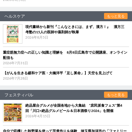
ヘルスケア
もっと見る
現代書林から新刊『こんなときには、まず、漢方！』 漢方三
考塾の15人の医師や薬剤師が執筆
2026年8月5日
重症筋無力症への正しい知識と理解を 8月8日広島市で公開講座、オンライン
配信も
2026年7月31日
【がんを生きる緩和ケア医・大橋洋平「足し算命」】天空を見上げて
2026年7月28日
フェスティバル
もっと見る
絶品屋台グルメが全国各地から大集結 “庶民派食フェス”第4
回「川口×絶品グルメビール＆日本酒祭り2026」を開催
2026年4月15日
自分で収穫した秋野菜を使って芋煮作りを体験 埼玉県加須市の「ファミリー