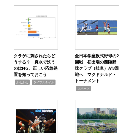
クラゲに刺されたらど
全日本学童軟式野球の2
うする？ 真水で洗う
回戦 初出場の西陵野
のはNG、正しい応急処
球クラブ（岐阜）が3回
置を知っておこう
戦へ マクドナルド・
トーナメント
,
,
ふむふむ
ライフスタイル
,
スポーツ