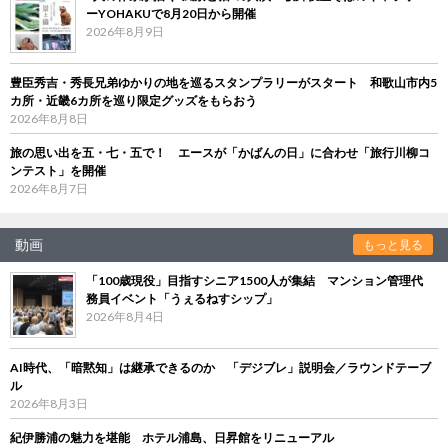
ーYOHAKUで8月20日から開催
2026年8月9日
豊臣秀吉・秀長兄弟ゆかりの地を巡るスタンプラリーがスタート 和歌山市内5
カ所・近畿6カ所を巡り限定グッズをもらおう
2026年8月8日
旅の思い出を五・七・五で！ エースが「かばんの日」に合わせ「旅行川柳コ
ンテスト」を開催
2026年8月7日
動画
もっと見る
「100歳現役」目指すシニア1500人が集結 マンション管理代
務員イベント「うぇるねすシップ」
2026年8月4日
AI時代、「暗黙知」は継承できるのか 「デジブレ」説明会／ラウンドテーブ
ル
2026年8月3日
紀伊勝浦の魅力を堪能 ホテル浦島、日昇館をリニューアル