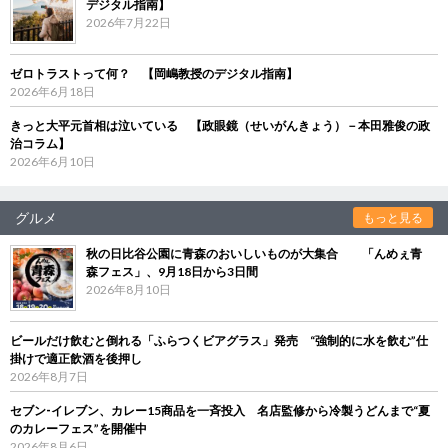
デジタル指南】
2026年7月22日
ゼロトラストって何？ 【岡嶋教授のデジタル指南】
2026年6月18日
きっと大平元首相は泣いている 【政眼鏡（せいがんきょう）－本田雅俊の政
治コラム】
2026年6月10日
グルメ
もっと見る
秋の日比谷公園に青森のおいしいものが大集合 「んめぇ青
森フェス」、9月18日から3日間
2026年8月10日
ビールだけ飲むと倒れる「ふらつくビアグラス」発売 “強制的に水を飲む”仕
掛けで適正飲酒を後押し
2026年8月7日
セブン‐イレブン、カレー15商品を一斉投入 名店監修から冷製うどんまで“夏
のカレーフェス”を開催中
2026年8月6日