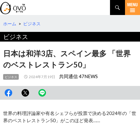
検
索
コ
ン
テ
ホーム
>
ビジネス
ン
ビジネス
ツ
へ
移
日本は和洋3店、スペイン最多 「世界
動
のベストレストラン50」
共同通信 47NEWS
2024年7月19日
ビジネス
世界の料理評論家や有名シェフらが投票で決める2024年の「世
界のベストレストラン50」がこのほど発表……