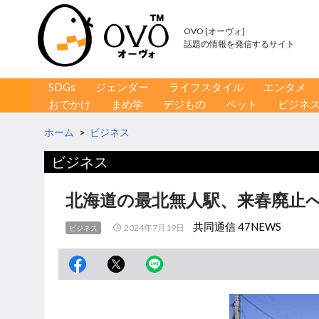
OVO [オーヴォ]
話題の情報を発信するサイト
コンテンツへ移動
検
SDGs
ジェンダー
ライフスタイル
エンタメ
索
おでかけ
まめ学
デジもの
ペット
ビジネ
ホーム
>
ビジネス
ビジネス
北海道の最北無人駅、来春廃止へ
共同通信 47NEWS
2024年7月19日
ビジネス