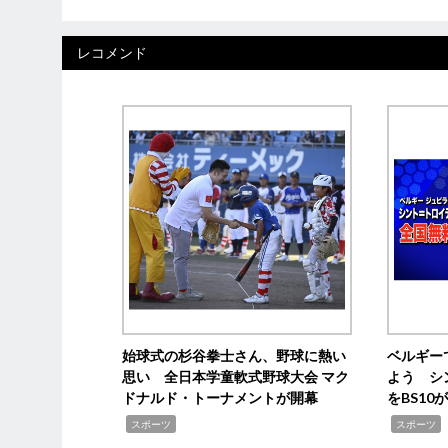
レコメンド
始球式の杉谷拳士さん、野球に熱い
ベルギー
思い 全日本学童軟式野球大会 マク
よう シ
ドナルド・トーナメントが開幕
をBS1
,
,
スポーツ
スポーツ