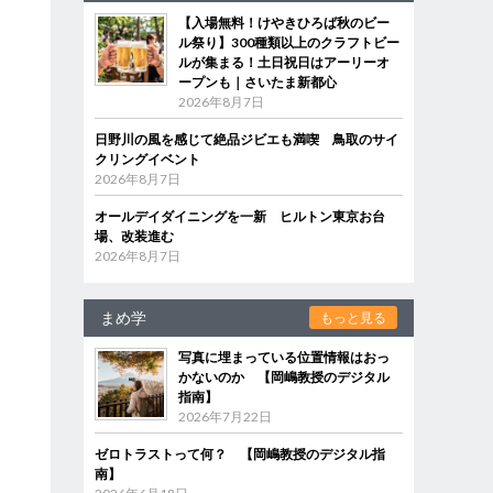
【入場無料！けやきひろば秋のビー
ル祭り】300種類以上のクラフトビー
ルが集まる！土日祝日はアーリーオ
ープンも｜さいたま新都心
2026年8月7日
日野川の風を感じて絶品ジビエも満喫 鳥取のサイ
クリングイベント
2026年8月7日
オールデイダイニングを一新 ヒルトン東京お台
場、改装進む
2026年8月7日
まめ学
もっと見る
写真に埋まっている位置情報はおっ
かないのか 【岡嶋教授のデジタル
指南】
2026年7月22日
ゼロトラストって何？ 【岡嶋教授のデジタル指
南】