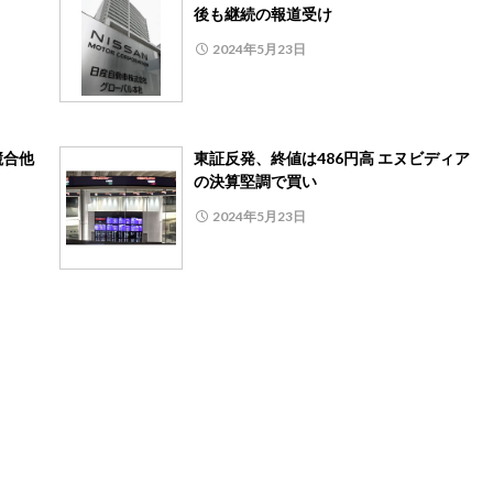
後も継続の報道受け
2024年5月23日
競合他
東証反発、終値は486円高 エヌビディア
の決算堅調で買い
2024年5月23日