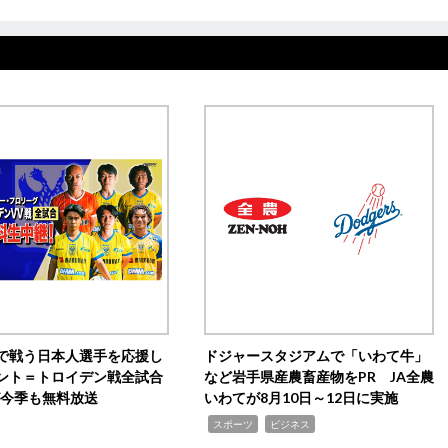
で戦う日本人選手を応援し
ドジャースタジアムで「いわて牛」
ント＝トロイデン戦全試合
など岩手県産農畜産物をPR JA全農
0が今季も無料放送
いわてが8月10日～12日に実施
,
,
スポーツ
ビジネス