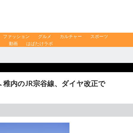
ファッション
グルメ
カルチャー
スポーツ
ス
動画
はばたけラボ
 稚内のJR宗谷線、ダイヤ改正で