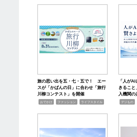
旅の思い出を五・七・五で！ エー
「人がA
スが「かばんの日」に合わせ「旅行
きること
川柳コンテスト」を開催
入機関の
,
,
,
,
,
おでかけ
ファッション
ライフスタイル
デジもの