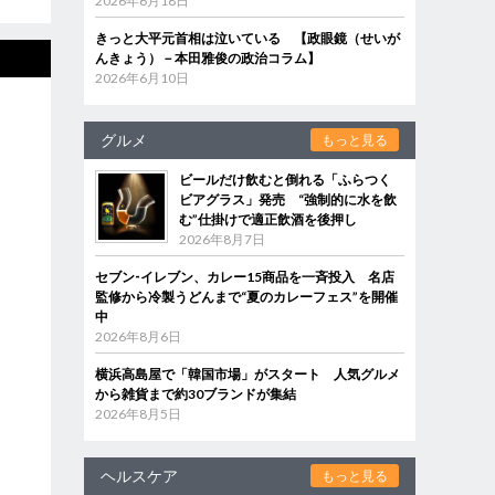
2026年6月18日
きっと大平元首相は泣いている 【政眼鏡（せいが
んきょう）－本田雅俊の政治コラム】
2026年6月10日
グルメ
もっと見る
ビールだけ飲むと倒れる「ふらつく
ビアグラス」発売 “強制的に水を飲
む”仕掛けで適正飲酒を後押し
2026年8月7日
セブン‐イレブン、カレー15商品を一斉投入 名店
監修から冷製うどんまで“夏のカレーフェス”を開催
中
2026年8月6日
横浜高島屋で「韓国市場」がスタート 人気グルメ
から雑貨まで約30ブランドが集結
2026年8月5日
ヘルスケア
もっと見る