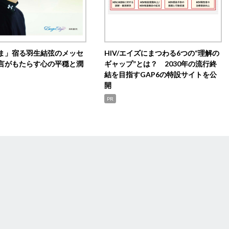
ま」宿る羽生結弦のメッセ
HIV/エイズにまつわる6つの“理解の
言がもたらす心の平穏と潤
ギャップ”とは？ 2030年の流行終
結を目指すGAP6の特設サイトを公
開
PR