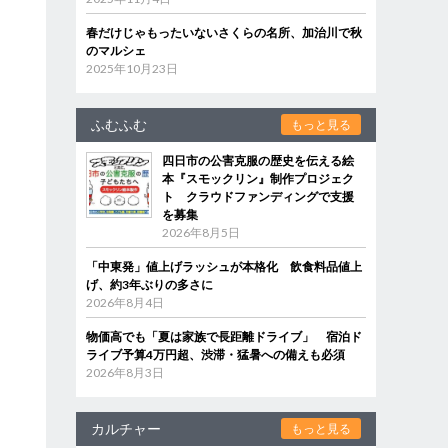
春だけじゃもったいないさくらの名所、加治川で秋
のマルシェ
2025年10月23日
ふむふむ
もっと見る
四日市の公害克服の歴史を伝える絵
本『スモックリン』制作プロジェク
ト クラウドファンディングで支援
を募集
2026年8月5日
「中東発」値上げラッシュが本格化 飲食料品値上
げ、約3年ぶりの多さに
2026年8月4日
物価高でも「夏は家族で長距離ドライブ」 宿泊ド
ライブ予算4万円超、渋滞・猛暑への備えも必須
2026年8月3日
カルチャー
もっと見る