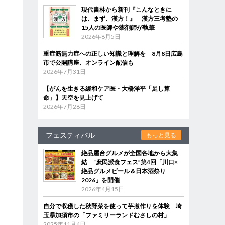
現代書林から新刊『こんなときに
は、まず、漢方！』 漢方三考塾の
15人の医師や薬剤師が執筆
2026年8月5日
重症筋無力症への正しい知識と理解を 8月8日広島
市で公開講座、オンライン配信も
2026年7月31日
【がんを生きる緩和ケア医・大橋洋平「足し算
命」】天空を見上げて
2026年7月28日
フェスティバル
もっと見る
絶品屋台グルメが全国各地から大集
結 “庶民派食フェス”第4回「川口×
絶品グルメビール＆日本酒祭り
2026」を開催
2026年4月15日
自分で収穫した秋野菜を使って芋煮作りを体験 埼
玉県加須市の「ファミリーランドむさしの村」
2025年11月4日