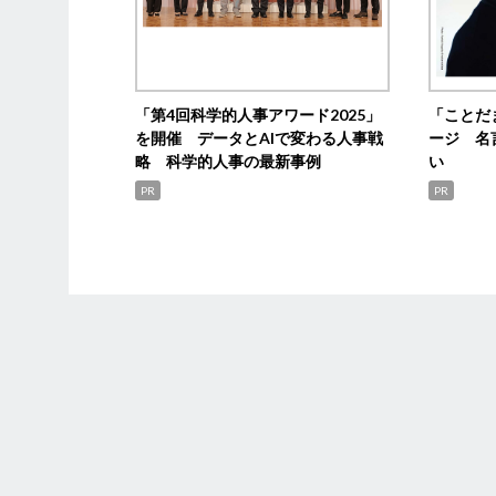
「第4回科学的人事アワード2025」
「ことだ
を開催 データとAIで変わる人事戦
ージ 名
略 科学的人事の最新事例
い
PR
PR