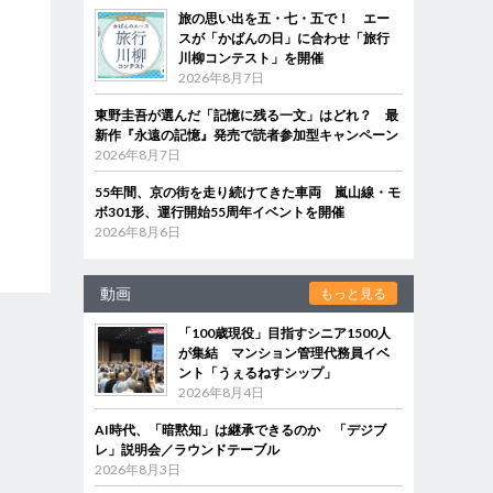
旅の思い出を五・七・五で！ エー
スが「かばんの日」に合わせ「旅行
川柳コンテスト」を開催
2026年8月7日
東野圭吾が選んだ「記憶に残る一文」はどれ？ 最
新作『永遠の記憶』発売で読者参加型キャンペーン
2026年8月7日
55年間、京の街を走り続けてきた車両 嵐山線・モ
ボ301形、運行開始55周年イベントを開催
2026年8月6日
動画
もっと見る
「100歳現役」目指すシニア1500人
が集結 マンション管理代務員イベ
ント「うぇるねすシップ」
2026年8月4日
AI時代、「暗黙知」は継承できるのか 「デジブ
レ」説明会／ラウンドテーブル
2026年8月3日