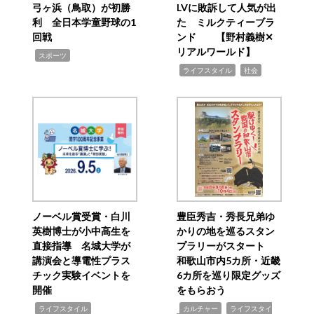
弓ヶ浜（鳥取）が初勝
LVに敗訴して人気が出
利 全日本学童野球の1
た ミルクティーブラ
回戦
ンド 【野村義樹✕
リアルワールド】
,
スポーツ
,
,
ライフスタイル
社会
ノーベル賞受賞・白川
豊臣秀吉・秀長兄弟ゆ
英樹博士が小中高生を
かりの地を巡るスタン
直接指導 名城大学が
プラリーがスタート
講演会と導電性プラス
和歌山市内5カ所・近畿
チック実験イベントを
6カ所を巡り限定グッズ
開催
をもらおう
,
,
,
ライフスタイル
カルチャー
ライフスタイ