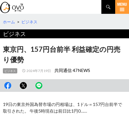
検
索
コ
ン
テ
ホーム
>
ビジネス
ン
ビジネス
ツ
へ
移
東京円、157円台前半 利益確定の円売
動
り優勢
共同通信 47NEWS
2024年7月19日
ビジネス
19日の東京外国為替市場の円相場は、1ドル＝157円台前半で
取引された。 午後5時現在は前日比1円0……