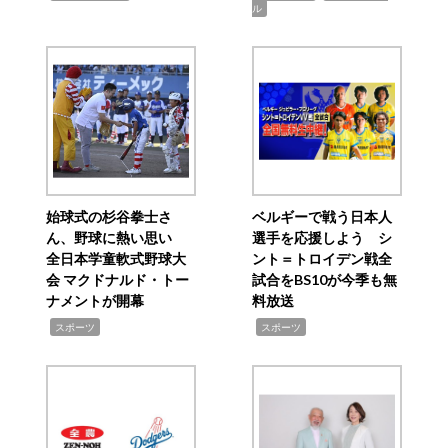
ル
始球式の杉谷拳士さ
ベルギーで戦う日本人
ん、野球に熱い思い
選手を応援しよう シ
全日本学童軟式野球大
ント＝トロイデン戦全
会 マクドナルド・トー
試合をBS10が今季も無
ナメントが開幕
料放送
,
,
スポーツ
スポーツ