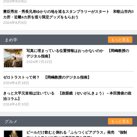
2026年8月8日
豊臣秀吉・秀長兄弟ゆかりの地を巡るスタンプラリーがスタート 和歌山市内5
カ所・近畿6カ所を巡り限定グッズをもらおう
2026年8月8日
まめ学
もっと見る
写真に埋まっている位置情報はおっかないのか 【岡嶋教授の
デジタル指南】
2026年7月22日
ゼロトラストって何？ 【岡嶋教授のデジタル指南】
2026年6月18日
きっと大平元首相は泣いている 【政眼鏡（せいがんきょう）－本田雅俊の政
治コラム】
2026年6月10日
グルメ
もっと見る
ビールだけ飲むと倒れる「ふらつくビアグラス」発売 “強制