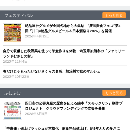
フェスティバル
もっと見る
絶品屋台グルメが全国各地から大集結 “庶民派食フェス”第4
回「川口×絶品グルメビール＆日本酒祭り2026」を開催
2026年4月15日
自分で収穫した秋野菜を使って芋煮作りを体験 埼玉県加須市の「ファミリー
ランドむさしの村」
2025年11月4日
春だけじゃもったいないさくらの名所、加治川で秋のマルシェ
2025年10月23日
ふむふむ
もっと見る
四日市の公害克服の歴史を伝える絵本『スモックリン』制作プ
ロジェクト クラウドファンディングで支援を募集
2026年8月5日
「中東発」値上げラッシュが本格化 飲食料品値上げ、約3年ぶりの多さに