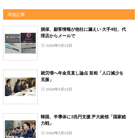
関連記事
損保、顧客情報が他社に漏えい 大手4社、代
理店からメールで
2024年5月23日
就労増へ年金見直し論点 首相「人口減少を
克服」
2024年5月23日
韓国、半導体に3兆円支援 尹大統領「国家総
力戦」
2024年5月23日