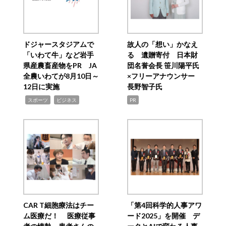
ドジャースタジアムで
故人の「想い」かなえ
「いわて牛」など岩手
る 遺贈寄付 日本財
県産農畜産物をPR JA
団名誉会長 笹川陽平氏
全農いわてが8月10日～
×フリーアナウンサー
12日に実施
長野智子氏
,
,
スポーツ
ビジネス
PR
CAR T細胞療法はチー
「第4回科学的人事アワ
ム医療だ！ 医療従事
ード2025」を開催 デ