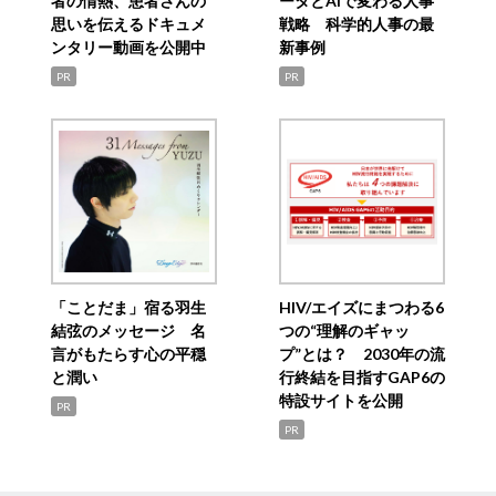
者の情熱、患者さんの
ータとAIで変わる人事
思いを伝えるドキュメ
戦略 科学的人事の最
ンタリー動画を公開中
新事例
PR
PR
「ことだま」宿る羽生
HIV/エイズにまつわる6
結弦のメッセージ 名
つの“理解のギャッ
言がもたらす心の平穏
プ”とは？ 2030年の流
と潤い
行終結を目指すGAP6の
特設サイトを公開
PR
PR