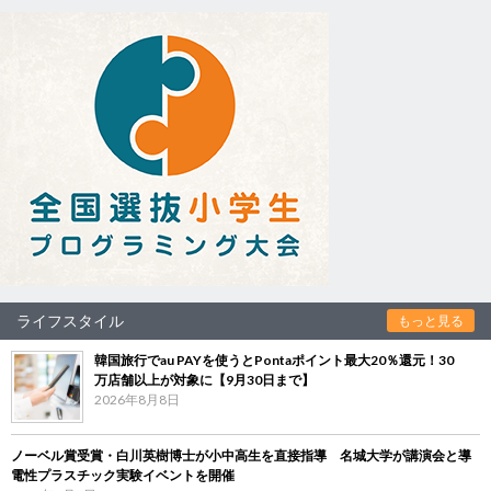
ライフスタイル
もっと見る
韓国旅行でau PAYを使うとPontaポイント最大20％還元！30
万店舗以上が対象に【9月30日まで】
2026年8月8日
ノーベル賞受賞・白川英樹博士が小中高生を直接指導 名城大学が講演会と導
電性プラスチック実験イベントを開催