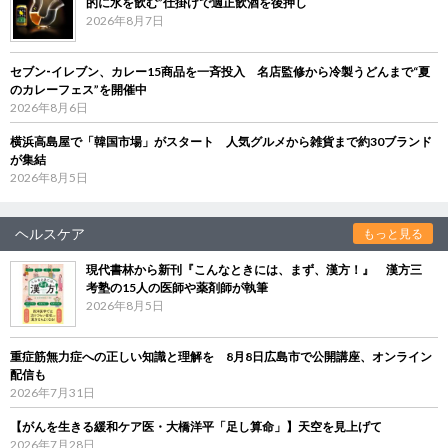
的に水を飲む”仕掛けで適正飲酒を後押し
2026年8月7日
セブン‐イレブン、カレー15商品を一斉投入 名店監修から冷製うどんまで“夏
のカレーフェス”を開催中
2026年8月6日
横浜高島屋で「韓国市場」がスタート 人気グルメから雑貨まで約30ブランド
が集結
2026年8月5日
ヘルスケア
もっと見る
現代書林から新刊『こんなときには、まず、漢方！』 漢方三
考塾の15人の医師や薬剤師が執筆
2026年8月5日
重症筋無力症への正しい知識と理解を 8月8日広島市で公開講座、オンライン
配信も
2026年7月31日
【がんを生きる緩和ケア医・大橋洋平「足し算命」】天空を見上げて
2026年7月28日