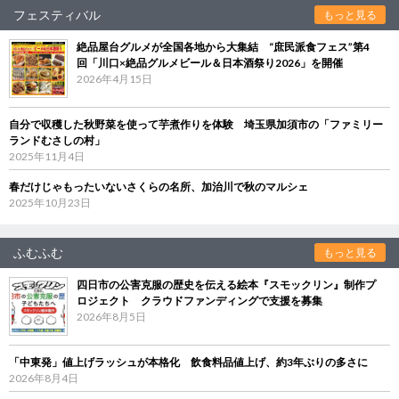
フェスティバル
もっと見る
絶品屋台グルメが全国各地から大集結 “庶民派食フェス”第4
回「川口×絶品グルメビール＆日本酒祭り2026」を開催
2026年4月15日
自分で収穫した秋野菜を使って芋煮作りを体験 埼玉県加須市の「ファミリー
ランドむさしの村」
2025年11月4日
春だけじゃもったいないさくらの名所、加治川で秋のマルシェ
2025年10月23日
ふむふむ
もっと見る
四日市の公害克服の歴史を伝える絵本『スモックリン』制作プ
ロジェクト クラウドファンディングで支援を募集
2026年8月5日
「中東発」値上げラッシュが本格化 飲食料品値上げ、約3年ぶりの多さに
2026年8月4日