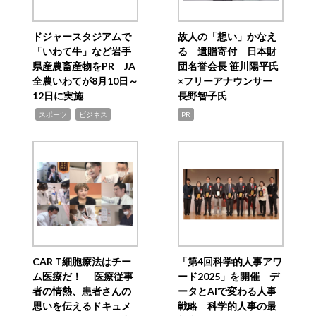
ドジャースタジアムで
故人の「想い」かなえ
「いわて牛」など岩手
る 遺贈寄付 日本財
県産農畜産物をPR JA
団名誉会長 笹川陽平氏
全農いわてが8月10日～
×フリーアナウンサー
12日に実施
長野智子氏
,
,
スポーツ
ビジネス
PR
CAR T細胞療法はチー
「第4回科学的人事アワ
ム医療だ！ 医療従事
ード2025」を開催 デ
者の情熱、患者さんの
ータとAIで変わる人事
思いを伝えるドキュメ
戦略 科学的人事の最