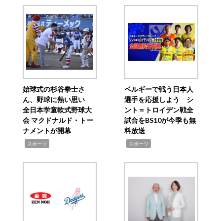
始球式の杉谷拳士さ
ベルギーで戦う日本人
ん、野球に熱い思い
選手を応援しよう シ
全日本学童軟式野球大
ント＝トロイデン戦全
会 マクドナルド・トー
試合をBS10が今季も無
ナメントが開幕
料放送
,
,
スポーツ
スポーツ