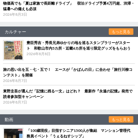
物価高でも「夏は家族で長距離ドライブ」 宿泊ドライブ予算4万円超、渋滞・
猛暑への備えも必須
2026年8月3日
カルチャー
もっと見る
豊臣秀吉・秀長兄弟ゆかりの地を巡るスタンプラリーがスター
ト 和歌山市内5カ所・近畿6カ所を巡り限定グッズをもらおう
2026年8月8日
旅の思い出を五・七・五で！ エースが「かばんの日」に合わせ「旅行川柳コ
ンテスト」を開催
2026年8月7日
東野圭吾が選んだ「記憶に残る一文」はどれ？ 最新作『永遠の記憶』発売で
読者参加型キャンペーン
2026年8月7日
動画
もっと見る
「100歳現役」目指すシニア1500人が集結 マンション管理代
務員イベント「うぇるねすシップ」