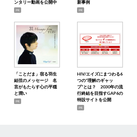
ンタリー動画を公開中
新事例
PR
PR
「ことだま」宿る羽生
HIV/エイズにまつわる6
結弦のメッセージ 名
つの“理解のギャッ
言がもたらす心の平穏
プ”とは？ 2030年の流
と潤い
行終結を目指すGAP6の
特設サイトを公開
PR
PR