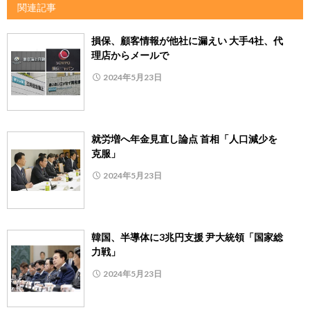
関連記事
損保、顧客情報が他社に漏えい 大手4社、代
理店からメールで
2024年5月23日
就労増へ年金見直し論点 首相「人口減少を
克服」
2024年5月23日
韓国、半導体に3兆円支援 尹大統領「国家総
力戦」
2024年5月23日