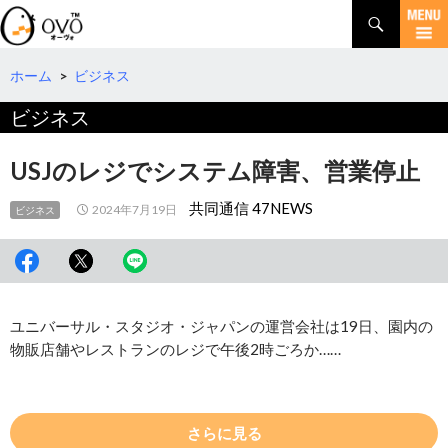
検
索
コ
ン
テ
ホーム
>
ビジネス
ン
ビジネス
ツ
へ
移
USJのレジでシステム障害、営業停止
動
共同通信 47NEWS
2024年7月19日
ビジネス
ユニバーサル・スタジオ・ジャパンの運営会社は19日、園内の
物販店舗やレストランのレジで午後2時ごろか……
さらに見る