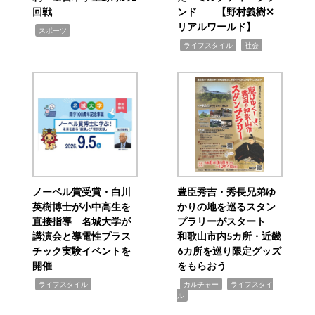
回戦
ンド 【野村義樹✕
リアルワールド】
,
スポーツ
,
,
ライフスタイル
社会
ノーベル賞受賞・白川
豊臣秀吉・秀長兄弟ゆ
英樹博士が小中高生を
かりの地を巡るスタン
直接指導 名城大学が
プラリーがスタート
講演会と導電性プラス
和歌山市内5カ所・近畿
チック実験イベントを
6カ所を巡り限定グッズ
開催
をもらおう
,
,
,
ライフスタイル
カルチャー
ライフスタイ
ル