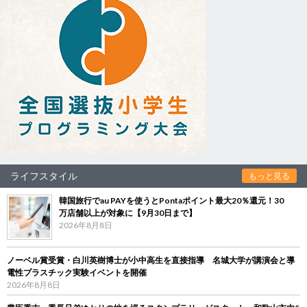
ライフスタイル
もっと見る
韓国旅行でau PAYを使うとPontaポイント最大20％還元！30
万店舗以上が対象に【9月30日まで】
2026年8月8日
ノーベル賞受賞・白川英樹博士が小中高生を直接指導 名城大学が講演会と導
電性プラスチック実験イベントを開催
2026年8月8日