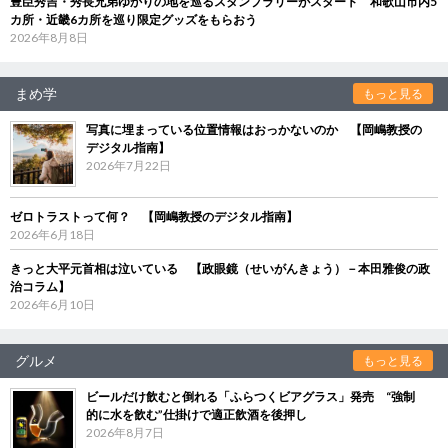
豊臣秀吉・秀長兄弟ゆかりの地を巡るスタンプラリーがスタート 和歌山市内5
カ所・近畿6カ所を巡り限定グッズをもらおう
2026年8月8日
まめ学
もっと見る
写真に埋まっている位置情報はおっかないのか 【岡嶋教授の
デジタル指南】
2026年7月22日
ゼロトラストって何？ 【岡嶋教授のデジタル指南】
2026年6月18日
きっと大平元首相は泣いている 【政眼鏡（せいがんきょう）－本田雅俊の政
治コラム】
2026年6月10日
グルメ
もっと見る
ビールだけ飲むと倒れる「ふらつくビアグラス」発売 “強制
的に水を飲む”仕掛けで適正飲酒を後押し
2026年8月7日