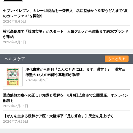
セブン‐イレブン、カレー15商品を一斉投入 名店監修から冷製うどんまで“夏
のカレーフェス”を開催中
2026年8月6日
横浜高島屋で「韓国市場」がスタート 人気グルメから雑貨まで約30ブランド
が集結
2026年8月5日
ヘルスケア
もっと見る
現代書林から新刊『こんなときには、まず、漢方！』 漢方三
考塾の15人の医師や薬剤師が執筆
2026年8月5日
重症筋無力症への正しい知識と理解を 8月8日広島市で公開講座、オンライン
配信も
2026年7月31日
【がんを生きる緩和ケア医・大橋洋平「足し算命」】天空を見上げて
2026年7月28日