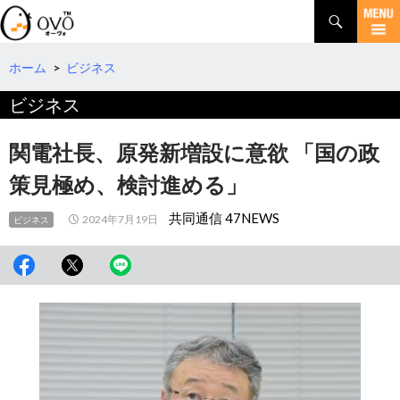
検
索
コ
ン
テ
ホーム
>
ビジネス
ン
ビジネス
ツ
へ
移
関電社長、原発新増設に意欲 「国の政
動
策見極め、検討進める」
共同通信 47NEWS
2024年7月19日
ビジネス