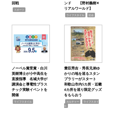
回戦
ンド 【野村義樹✕
リアルワールド】
,
スポーツ
,
,
ライフスタイル
社会
ノーベル賞受賞・白川
豊臣秀吉・秀長兄弟ゆ
英樹博士が小中高生を
かりの地を巡るスタン
直接指導 名城大学が
プラリーがスタート
講演会と導電性プラス
和歌山市内5カ所・近畿
チック実験イベントを
6カ所を巡り限定グッズ
開催
をもらおう
,
,
,
ライフスタイル
カルチャー
ライフスタイ
ル