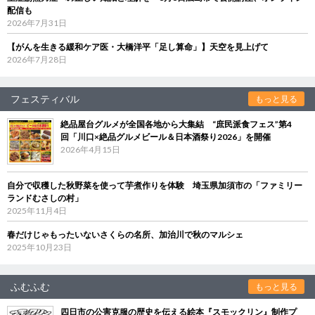
配信も
2026年7月31日
【がんを生きる緩和ケア医・大橋洋平「足し算命」】天空を見上げて
2026年7月28日
フェスティバル
もっと見る
絶品屋台グルメが全国各地から大集結 “庶民派食フェス”第4
回「川口×絶品グルメビール＆日本酒祭り2026」を開催
2026年4月15日
自分で収穫した秋野菜を使って芋煮作りを体験 埼玉県加須市の「ファミリー
ランドむさしの村」
2025年11月4日
春だけじゃもったいないさくらの名所、加治川で秋のマルシェ
2025年10月23日
ふむふむ
もっと見る
四日市の公害克服の歴史を伝える絵本『スモックリン』制作プ