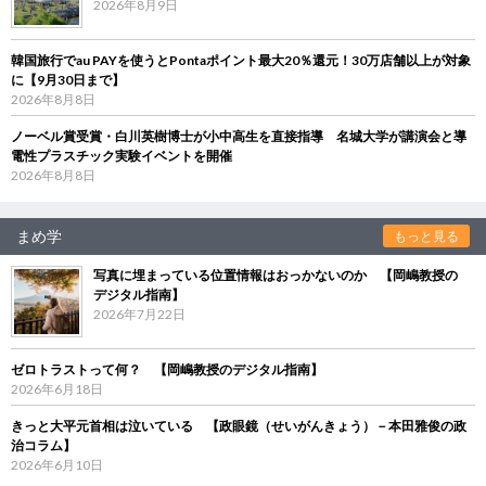
2026年8月9日
韓国旅行でau PAYを使うとPontaポイント最大20％還元！30万店舗以上が対象
に【9月30日まで】
2026年8月8日
ノーベル賞受賞・白川英樹博士が小中高生を直接指導 名城大学が講演会と導
電性プラスチック実験イベントを開催
2026年8月8日
まめ学
もっと見る
写真に埋まっている位置情報はおっかないのか 【岡嶋教授の
デジタル指南】
2026年7月22日
ゼロトラストって何？ 【岡嶋教授のデジタル指南】
2026年6月18日
きっと大平元首相は泣いている 【政眼鏡（せいがんきょう）－本田雅俊の政
治コラム】
2026年6月10日