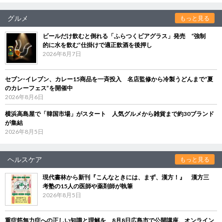
グルメ
もっと見る
ビールだけ飲むと倒れる「ふらつくビアグラス」発売 “強制
的に水を飲む”仕掛けで適正飲酒を後押し
2026年8月7日
セブン‐イレブン、カレー15商品を一斉投入 名店監修から冷製うどんまで“夏
のカレーフェス”を開催中
2026年8月6日
横浜高島屋で「韓国市場」がスタート 人気グルメから雑貨まで約30ブランド
が集結
2026年8月5日
ヘルスケア
もっと見る
現代書林から新刊『こんなときには、まず、漢方！』 漢方三
考塾の15人の医師や薬剤師が執筆
2026年8月5日
重症筋無力症への正しい知識と理解を 8月8日広島市で公開講座、オンライン