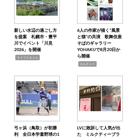
新しい水辺の過ごし方
6人の作家が描く“風景
を提案 札幌市・豊平
と猫”の共演 歌舞伎座
川でイベント「川見
そばのギャラリー
2026」を開催
YOHAKUで8月20日か
ら開催
,
ライフスタイル
,
カルチャー
弓ヶ浜（鳥取）が初勝
LVに敗訴して人気が出
利 全日本学童野球の1
た ミルクティーブラ