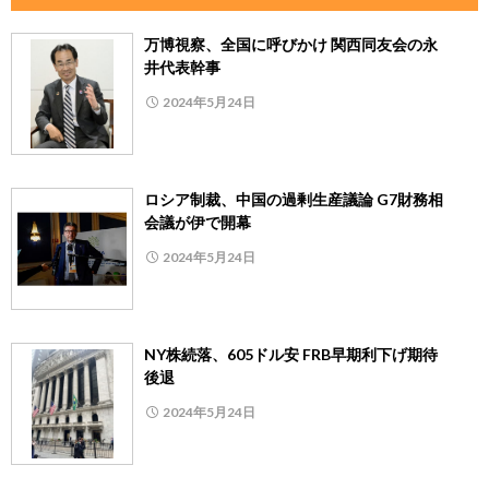
万博視察、全国に呼びかけ 関西同友会の永
井代表幹事
2024年5月24日
ロシア制裁、中国の過剰生産議論 G7財務相
会議が伊で開幕
2024年5月24日
NY株続落、605ドル安 FRB早期利下げ期待
後退
2024年5月24日