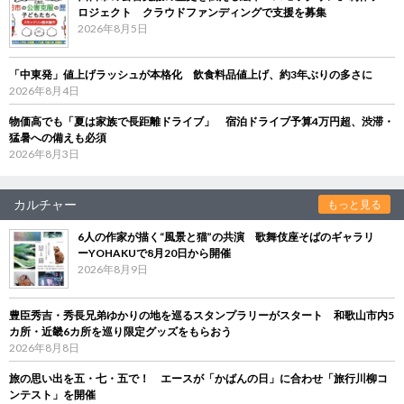
ロジェクト クラウドファンディングで支援を募集
2026年8月5日
「中東発」値上げラッシュが本格化 飲食料品値上げ、約3年ぶりの多さに
2026年8月4日
物価高でも「夏は家族で長距離ドライブ」 宿泊ドライブ予算4万円超、渋滞・
猛暑への備えも必須
2026年8月3日
カルチャー
もっと見る
6人の作家が描く“風景と猫”の共演 歌舞伎座そばのギャラリ
ーYOHAKUで8月20日から開催
2026年8月9日
豊臣秀吉・秀長兄弟ゆかりの地を巡るスタンプラリーがスタート 和歌山市内5
カ所・近畿6カ所を巡り限定グッズをもらおう
2026年8月8日
旅の思い出を五・七・五で！ エースが「かばんの日」に合わせ「旅行川柳コ
ンテスト」を開催