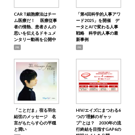
CAR T細胞療法はチー
「第4回科学的人事アワ
ム医療だ！ 医療従事
ード2025」を開催 デ
者の情熱、患者さんの
ータとAIで変わる人事
思いを伝えるドキュメ
戦略 科学的人事の最
ンタリー動画を公開中
新事例
PR
PR
「ことだま」宿る羽生
HIV/エイズにまつわる6
結弦のメッセージ 名
つの“理解のギャッ
言がもたらす心の平穏
プ”とは？ 2030年の流
と潤い
行終結を目指すGAP6の