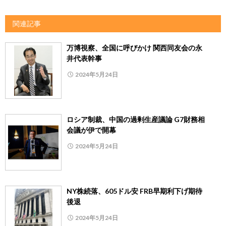
関連記事
万博視察、全国に呼びかけ 関西同友会の永
井代表幹事
2024年5月24日
ロシア制裁、中国の過剰生産議論 G7財務相
会議が伊で開幕
2024年5月24日
NY株続落、605ドル安 FRB早期利下げ期待
後退
2024年5月24日