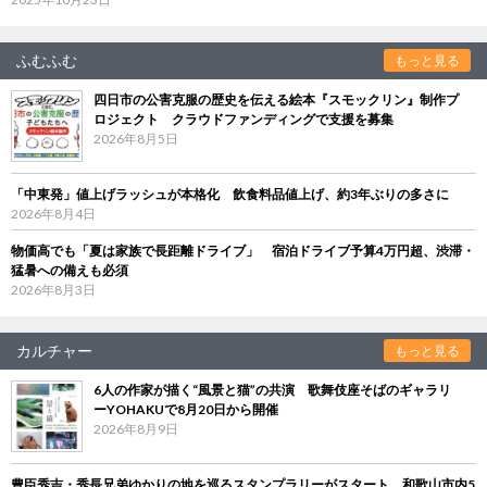
ふむふむ
もっと見る
四日市の公害克服の歴史を伝える絵本『スモックリン』制作プ
ロジェクト クラウドファンディングで支援を募集
2026年8月5日
「中東発」値上げラッシュが本格化 飲食料品値上げ、約3年ぶりの多さに
2026年8月4日
物価高でも「夏は家族で長距離ドライブ」 宿泊ドライブ予算4万円超、渋滞・
猛暑への備えも必須
2026年8月3日
カルチャー
もっと見る
6人の作家が描く“風景と猫”の共演 歌舞伎座そばのギャラリ
ーYOHAKUで8月20日から開催
2026年8月9日
豊臣秀吉・秀長兄弟ゆかりの地を巡るスタンプラリーがスタート 和歌山市内5