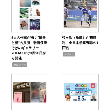
6人の作家が描く“風景
弓ヶ浜（鳥取）が初勝
と猫”の共演 歌舞伎座
利 全日本学童野球の1
そばのギャラリー
回戦
YOHAKUで8月20日か
,
スポーツ
ら開催
,
カルチャー