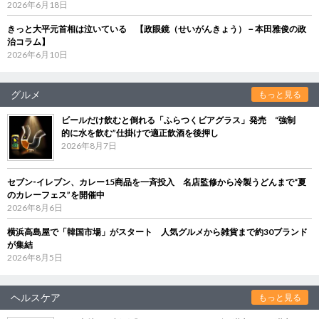
2026年6月18日
きっと大平元首相は泣いている 【政眼鏡（せいがんきょう）－本田雅俊の政
治コラム】
2026年6月10日
グルメ
もっと見る
ビールだけ飲むと倒れる「ふらつくビアグラス」発売 “強制
的に水を飲む”仕掛けで適正飲酒を後押し
2026年8月7日
セブン‐イレブン、カレー15商品を一斉投入 名店監修から冷製うどんまで“夏
のカレーフェス”を開催中
2026年8月6日
横浜高島屋で「韓国市場」がスタート 人気グルメから雑貨まで約30ブランド
が集結
2026年8月5日
ヘルスケア
もっと見る