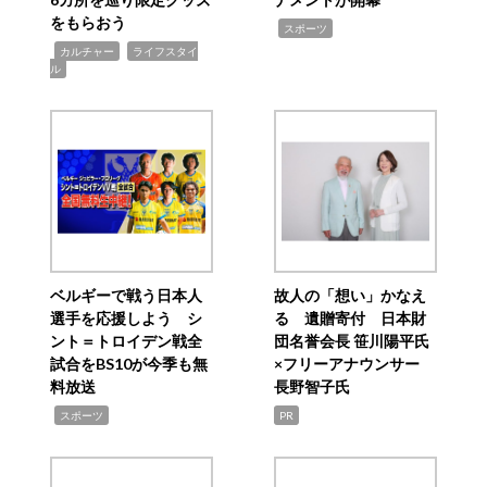
をもらおう
,
スポーツ
,
,
カルチャー
ライフスタイ
ル
ベルギーで戦う日本人
故人の「想い」かなえ
選手を応援しよう シ
る 遺贈寄付 日本財
ント＝トロイデン戦全
団名誉会長 笹川陽平氏
試合をBS10が今季も無
×フリーアナウンサー
料放送
長野智子氏
,
スポーツ
PR