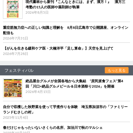
現代書林から新刊『こんなときには、まず、漢方！』 漢方三
考塾の15人の医師や薬剤師が執筆
2026年8月5日
重症筋無力症への正しい知識と理解を 8月8日広島市で公開講座、オンライン
配信も
2026年7月31日
【がんを生きる緩和ケア医・大橋洋平「足し算命」】天空を見上げて
2026年7月28日
フェスティバル
もっと見る
絶品屋台グルメが全国各地から大集結 “庶民派食フェス”第4
回「川口×絶品グルメビール＆日本酒祭り2026」を開催
2026年4月15日
自分で収穫した秋野菜を使って芋煮作りを体験 埼玉県加須市の「ファミリー
ランドむさしの村」
2025年11月4日
春だけじゃもったいないさくらの名所、加治川で秋のマルシェ
2025年10月23日