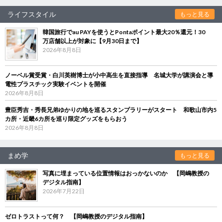
ライフスタイル
もっと見る
韓国旅行でau PAYを使うとPontaポイント最大20％還元！30
万店舗以上が対象に【9月30日まで】
2026年8月8日
ノーベル賞受賞・白川英樹博士が小中高生を直接指導 名城大学が講演会と導
電性プラスチック実験イベントを開催
2026年8月8日
豊臣秀吉・秀長兄弟ゆかりの地を巡るスタンプラリーがスタート 和歌山市内5
カ所・近畿6カ所を巡り限定グッズをもらおう
2026年8月8日
まめ学
もっと見る
写真に埋まっている位置情報はおっかないのか 【岡嶋教授の
デジタル指南】
2026年7月22日
ゼロトラストって何？ 【岡嶋教授のデジタル指南】