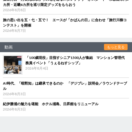
カ所・近畿6カ所を巡り限定グッズをもらおう
2026年8月8日
旅の思い出を五・七・五で！ エースが「かばんの日」に合わせ「旅行川柳コ
ンテスト」を開催
2026年8月7日
動画
もっと見る
「100歳現役」目指すシニア1500人が集結 マンション管理代
務員イベント「うぇるねすシップ」
2026年8月4日
AI時代、「暗黙知」は継承できるのか 「デジブレ」説明会／ラウンドテーブ
ル
2026年8月3日
紀伊勝浦の魅力を堪能 ホテル浦島、日昇館をリニューアル
2026年8月3日