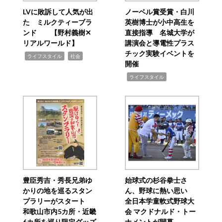
LVに敗訴して人気が出
ノーベル賞受賞・白川
た ミルクティーブラ
英樹博士が小中高生を
ンド 【野村義樹✕
直接指導 名城大学が
リアルワールド】
講演会と導電性プラス
チック実験イベントを
,
,
ライフスタイル
社会
開催
,
ライフスタイル
豊臣秀吉・秀長兄弟ゆ
始球式の杉谷拳士さ
かりの地を巡るスタン
ん、野球に熱い思い
プラリーがスタート
全日本学童軟式野球大
和歌山市内5カ所・近畿
会 マクドナルド・トー
6カ所を巡り限定グッズ
ナメントが開幕