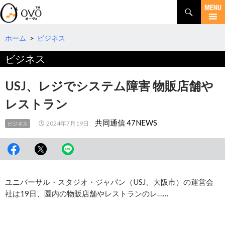
検
索
コ
ン
テ
ホーム
>
ビジネス
ン
ビジネス
ツ
へ
移
USJ、レジでシステム障害 物販店舗や
動
レストラン
共同通信 47NEWS
2024年7月19日
ビジネス
ユニバーサル・スタジオ・ジャパン（USJ、大阪市）の運営会
社は19日、園内の物販店舗やレストランのレ……