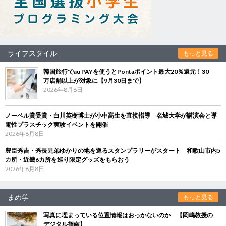
ライフスタイル
もっと見る
韓国旅行でau PAYを使うとPontaポイント最大20％還元！30
万店舗以上が対象に【9月30日まで】
2026年8月8日
ノーベル賞受賞・白川英樹博士が小中高生を直接指導 名城大学が講演会と導
電性プラスチック実験イベントを開催
2026年8月8日
豊臣秀吉・秀長兄弟ゆかりの地を巡るスタンプラリーがスタート 和歌山市内5
カ所・近畿6カ所を巡り限定グッズをもらおう
2026年8月8日
まめ学
もっと見る
写真に埋まっている位置情報はおっかないのか 【岡嶋教授の
デジタル指南】