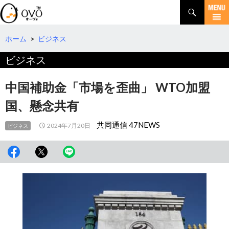
検
索
コ
ン
テ
ホーム
>
ビジネス
ン
ビジネス
ツ
へ
移
中国補助金「市場を歪曲」 WTO加盟
動
国、懸念共有
共同通信 47NEWS
2024年7月20日
ビジネス