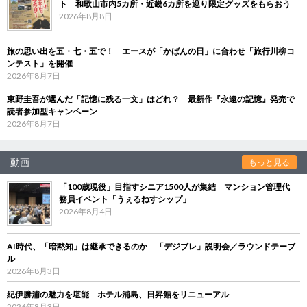
ト 和歌山市内5カ所・近畿6カ所を巡り限定グッズをもらおう
2026年8月8日
旅の思い出を五・七・五で！ エースが「かばんの日」に合わせ「旅行川柳コ
ンテスト」を開催
2026年8月7日
東野圭吾が選んだ「記憶に残る一文」はどれ？ 最新作『永遠の記憶』発売で
読者参加型キャンペーン
2026年8月7日
動画
もっと見る
「100歳現役」目指すシニア1500人が集結 マンション管理代
務員イベント「うぇるねすシップ」
2026年8月4日
AI時代、「暗黙知」は継承できるのか 「デジブレ」説明会／ラウンドテーブ
ル
2026年8月3日
紀伊勝浦の魅力を堪能 ホテル浦島、日昇館をリニューアル
2026年8月3日