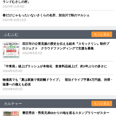
ランドむさしの村」
2025年11月4日
春だけじゃもったいないさくらの名所、加治川で秋のマルシェ
2025年10月23日
ふむふむ
もっと見る
四日市の公害克服の歴史を伝える絵本『スモックリン』制作プ
ロジェクト クラウドファンディングで支援を募集
2026年8月5日
「中東発」値上げラッシュが本格化 飲食料品値上げ、約3年ぶりの多さに
2026年8月4日
物価高でも「夏は家族で長距離ドライブ」 宿泊ドライブ予算4万円超、渋滞・
猛暑への備えも必須
2026年8月3日
カルチャー
もっと見る
豊臣秀吉・秀長兄弟ゆかりの地を巡るスタンプラリーがスター