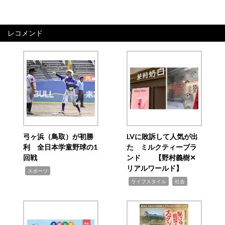
レコメンド
弓ヶ浜（鳥取）が初勝
LVに敗訴して人気が出
利 全日本学童野球の1
た ミルクティーブラ
回戦
ンド 【野村義樹✕
リアルワールド】
,
スポーツ
,
,
ライフスタイル
社会