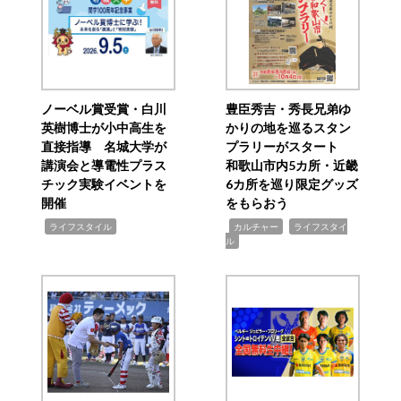
ノーベル賞受賞・白川
豊臣秀吉・秀長兄弟ゆ
英樹博士が小中高生を
かりの地を巡るスタン
直接指導 名城大学が
プラリーがスタート
講演会と導電性プラス
和歌山市内5カ所・近畿
チック実験イベントを
6カ所を巡り限定グッズ
開催
をもらおう
,
,
,
ライフスタイル
カルチャー
ライフスタイ
ル