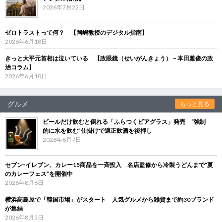
2026年7月22日
ゼロトラストって何？ 【岡嶋教授のデジタル指南】
2026年6月18日
きっと大平元首相は泣いている 【政眼鏡（せいがんきょう）－本田雅俊の政
治コラム】
2026年6月10日
グルメ
もっと見る
ビールだけ飲むと倒れる「ふらつくビアグラス」発売 “強制
的に水を飲む”仕掛けで適正飲酒を後押し
2026年8月7日
セブン‐イレブン、カレー15商品を一斉投入 名店監修から冷製うどんまで“夏
のカレーフェス”を開催中
2026年8月6日
横浜高島屋で「韓国市場」がスタート 人気グルメから雑貨まで約30ブランド
が集結
2026年8月5日