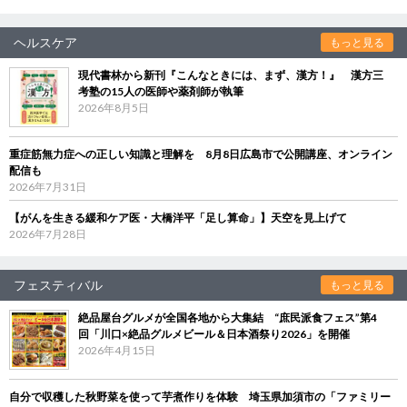
ヘルスケア
もっと見る
現代書林から新刊『こんなときには、まず、漢方！』 漢方三
考塾の15人の医師や薬剤師が執筆
2026年8月5日
重症筋無力症への正しい知識と理解を 8月8日広島市で公開講座、オンライン
配信も
2026年7月31日
【がんを生きる緩和ケア医・大橋洋平「足し算命」】天空を見上げて
2026年7月28日
フェスティバル
もっと見る
絶品屋台グルメが全国各地から大集結 “庶民派食フェス”第4
回「川口×絶品グルメビール＆日本酒祭り2026」を開催
2026年4月15日
自分で収穫した秋野菜を使って芋煮作りを体験 埼玉県加須市の「ファミリー