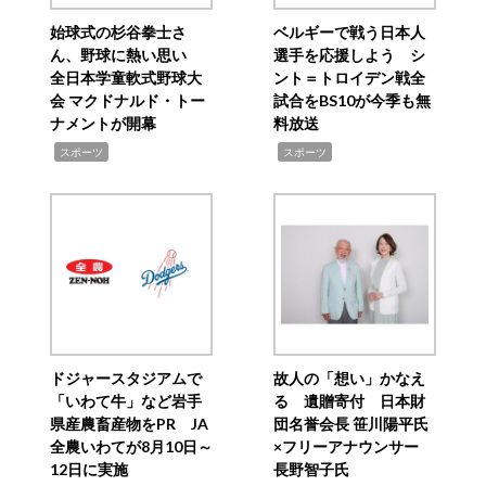
始球式の杉谷拳士さ
ベルギーで戦う日本人
ん、野球に熱い思い
選手を応援しよう シ
全日本学童軟式野球大
ント＝トロイデン戦全
会 マクドナルド・トー
試合をBS10が今季も無
ナメントが開幕
料放送
,
,
スポーツ
スポーツ
ドジャースタジアムで
故人の「想い」かなえ
「いわて牛」など岩手
る 遺贈寄付 日本財
県産農畜産物をPR JA
団名誉会長 笹川陽平氏
全農いわてが8月10日～
×フリーアナウンサー
12日に実施
長野智子氏