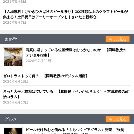
2026年8月8日
【入場無料！けやきひろば秋のビール祭り】300種類以上のクラフトビールが
集まる！土日祝日はアーリーオープンも｜さいたま新都心
2026年8月7日
まめ学
もっと見る
写真に埋まっている位置情報はおっかないのか 【岡嶋教授の
デジタル指南】
2026年7月22日
ゼロトラストって何？ 【岡嶋教授のデジタル指南】
2026年6月18日
きっと大平元首相は泣いている 【政眼鏡（せいがんきょう）－本田雅俊の政
治コラム】
2026年6月10日
グルメ
もっと見る
ビールだけ飲むと倒れる「ふらつくビアグラス」発売 “強制