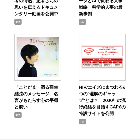
者の情熱、患者さんの
ータとAIで変わる人事
思いを伝えるドキュメ
戦略 科学的人事の最
ンタリー動画を公開中
新事例
PR
PR
「ことだま」宿る羽生
HIV/エイズにまつわる6
結弦のメッセージ 名
つの“理解のギャッ
言がもたらす心の平穏
プ”とは？ 2030年の流
と潤い
行終結を目指すGAP6の
特設サイトを公開
PR
PR