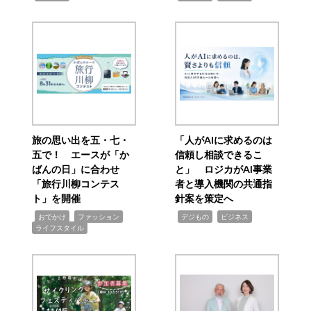
旅の思い出を五・七・
「人がAIに求めるのは
五で！ エースが「か
信頼し相談できるこ
ばんの日」に合わせ
と」 ロジカがAI事業
「旅行川柳コンテス
者と導入機関の共通指
ト」を開催
針案を策定へ
,
,
,
,
,
おでかけ
ファッション
デジもの
ビジネス
ライフスタイル