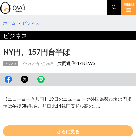
検
索
コ
ン
テ
ホーム
>
ビジネス
ン
ビジネス
ツ
へ
移
NY円、157円台半ば
動
共同通信 47NEWS
2024年7月20日
ビジネス
【ニューヨーク共同】19日のニューヨーク外国為替市場の円相
場は午後5時現在、前日比14銭円安ドル高の……
さらに見る