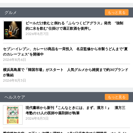
グルメ
もっと見る
ビールだけ飲むと倒れる「ふらつくビアグラス」発売 “強制
的に水を飲む”仕掛けで適正飲酒を後押し
2026年8月7日
セブン‐イレブン、カレー15商品を一斉投入 名店監修から冷製うどんまで“夏
のカレーフェス”を開催中
2026年8月6日
横浜高島屋で「韓国市場」がスタート 人気グルメから雑貨まで約30ブランド
が集結
2026年8月5日
ヘルスケア
もっと見る
現代書林から新刊『こんなときには、まず、漢方！』 漢方三
考塾の15人の医師や薬剤師が執筆
2026年8月5日