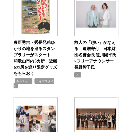
豊臣秀吉・秀長兄弟ゆ
故人の「想い」かなえ
かりの地を巡るスタン
る 遺贈寄付 日本財
プラリーがスタート
団名誉会長 笹川陽平氏
和歌山市内5カ所・近畿
×フリーアナウンサー
6カ所を巡り限定グッズ
長野智子氏
をもらおう
PR
,
,
カルチャー
ライフスタイ
ル