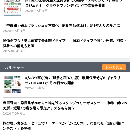
四日市の公害克服の歴史を伝える絵本『スモックリン』制作プ
ロジェクト クラウドファンディングで支援を募集
2026年8月5日
「中東発」値上げラッシュが本格化 飲食料品値上げ、約3年ぶりの多さに
2026年8月4日
物価高でも「夏は家族で長距離ドライブ」 宿泊ドライブ予算4万円超、渋滞・
猛暑への備えも必須
2026年8月3日
カルチャー
もっと見る
6人の作家が描く“風景と猫”の共演 歌舞伎座そばのギャラリ
ーYOHAKUで8月20日から開催
2026年8月9日
豊臣秀吉・秀長兄弟ゆかりの地を巡るスタンプラリーがスタート 和歌山市内5
カ所・近畿6カ所を巡り限定グッズをもらおう
2026年8月8日
旅の思い出を五・七・五で！ エースが「かばんの日」に合わせ「旅行川柳コ
ンテスト」を開催