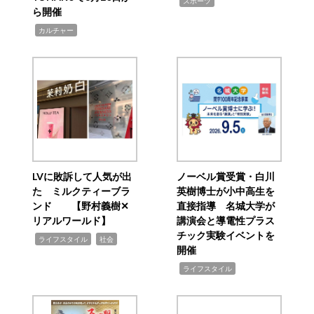
,
スポーツ
ら開催
,
カルチャー
LVに敗訴して人気が出
ノーベル賞受賞・白川
た ミルクティーブラ
英樹博士が小中高生を
ンド 【野村義樹✕
直接指導 名城大学が
リアルワールド】
講演会と導電性プラス
チック実験イベントを
,
,
ライフスタイル
社会
開催
,
ライフスタイル