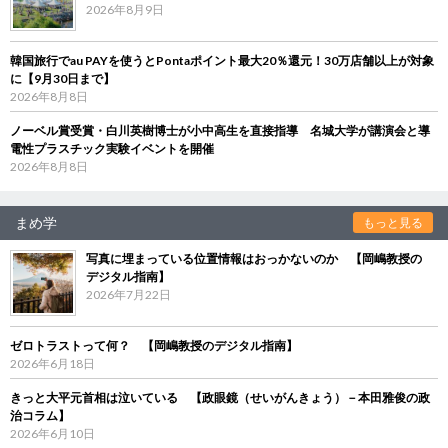
2026年8月9日
韓国旅行でau PAYを使うとPontaポイント最大20％還元！30万店舗以上が対象
に【9月30日まで】
2026年8月8日
ノーベル賞受賞・白川英樹博士が小中高生を直接指導 名城大学が講演会と導
電性プラスチック実験イベントを開催
2026年8月8日
まめ学
もっと見る
写真に埋まっている位置情報はおっかないのか 【岡嶋教授の
デジタル指南】
2026年7月22日
ゼロトラストって何？ 【岡嶋教授のデジタル指南】
2026年6月18日
きっと大平元首相は泣いている 【政眼鏡（せいがんきょう）－本田雅俊の政
治コラム】
2026年6月10日