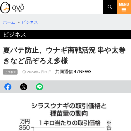
検
索
コ
ン
テ
ホーム
>
ビジネス
ン
ビジネス
ツ
へ
移
夏バテ防止、ウナギ商戦活況 串や太巻
動
きなど品ぞろえ多様
共同通信 47NEWS
2024年7月20日
ビジネス