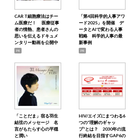
CAR T細胞療法はチー
「第4回科学的人事アワ
ム医療だ！ 医療従事
ード2025」を開催 デ
者の情熱、患者さんの
ータとAIで変わる人事
思いを伝えるドキュメ
戦略 科学的人事の最
ンタリー動画を公開中
新事例
PR
PR
「ことだま」宿る羽生
HIV/エイズにまつわる6
結弦のメッセージ 名
つの“理解のギャッ
言がもたらす心の平穏
プ”とは？ 2030年の流
と潤い
行終結を目指すGAP6の