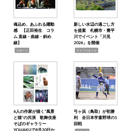
魂込め、あふれる躍動
新しい水辺の過ごし方
感 【正田裕生 コラ
を提案 札幌市・豊平
ム 直線・曲線・斜め
川でイベント「川見
線】
2026」を開催
,
,
スポーツ
ライフスタイル
6人の作家が描く“風景
弓ヶ浜（鳥取）が初勝
と猫”の共演 歌舞伎座
利 全日本学童野球の1
そばのギャラリー
回戦
YOHAKUで8月20日か