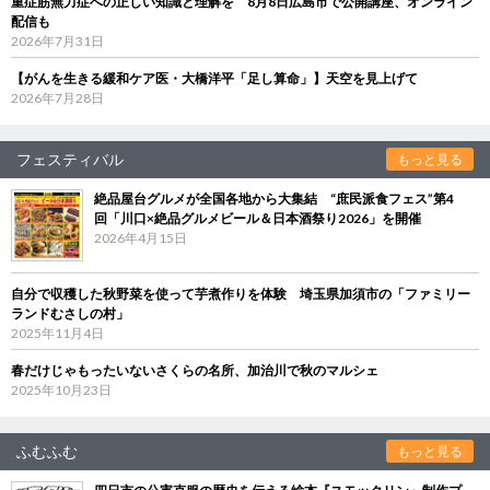
重症筋無力症への正しい知識と理解を 8月8日広島市で公開講座、オンライン
配信も
2026年7月31日
【がんを生きる緩和ケア医・大橋洋平「足し算命」】天空を見上げて
2026年7月28日
フェスティバル
もっと見る
絶品屋台グルメが全国各地から大集結 “庶民派食フェス”第4
回「川口×絶品グルメビール＆日本酒祭り2026」を開催
2026年4月15日
自分で収穫した秋野菜を使って芋煮作りを体験 埼玉県加須市の「ファミリー
ランドむさしの村」
2025年11月4日
春だけじゃもったいないさくらの名所、加治川で秋のマルシェ
2025年10月23日
ふむふむ
もっと見る