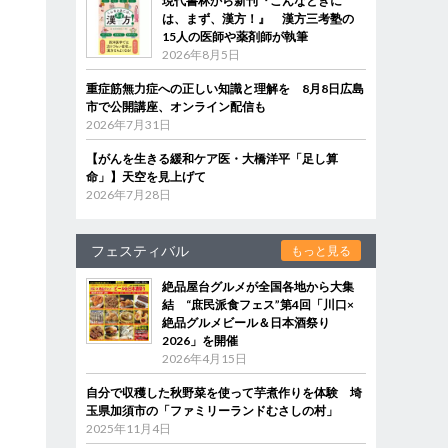
現代書林から新刊『こんなときに
は、まず、漢方！』 漢方三考塾の
15人の医師や薬剤師が執筆
2026年8月5日
重症筋無力症への正しい知識と理解を 8月8日広島
市で公開講座、オンライン配信も
2026年7月31日
【がんを生きる緩和ケア医・大橋洋平「足し算
命」】天空を見上げて
2026年7月28日
フェスティバル
もっと見る
絶品屋台グルメが全国各地から大集
結 “庶民派食フェス”第4回「川口×
絶品グルメビール＆日本酒祭り
2026」を開催
2026年4月15日
自分で収穫した秋野菜を使って芋煮作りを体験 埼
玉県加須市の「ファミリーランドむさしの村」
2025年11月4日