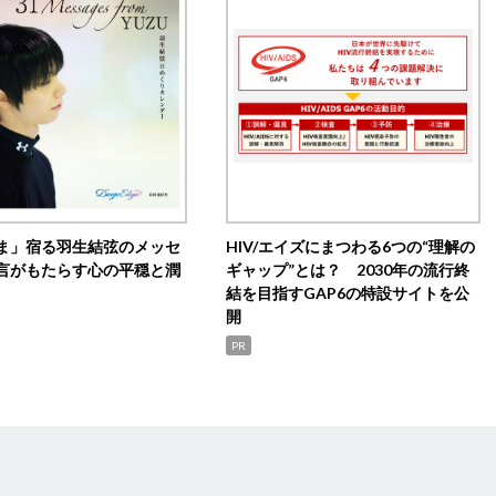
ま」宿る羽生結弦のメッセ
HIV/エイズにまつわる6つの“理解の
言がもたらす心の平穏と潤
ギャップ”とは？ 2030年の流行終
結を目指すGAP6の特設サイトを公
開
PR