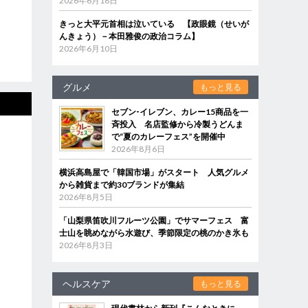
2026年6月18日
きっと大平元首相は泣いている 【政眼鏡（せいが
んきょう）－本田雅俊の政治コラム】
2026年6月10日
グルメ
もっと見る
セブン‐イレブン、カレー15商品を一
斉投入 名店監修から冷製うどんま
で“夏のカレーフェス”を開催中
2026年8月6日
横浜高島屋で「韓国市場」がスタート 人気グルメ
から雑貨まで約30ブランドが集結
2026年8月5日
「山梨県笛吹川フルーツ公園」でサマーフェス 富
士山を眺めながら水遊び、季節限定の桃のかき氷も
2026年8月3日
ヘルスケア
もっと見る