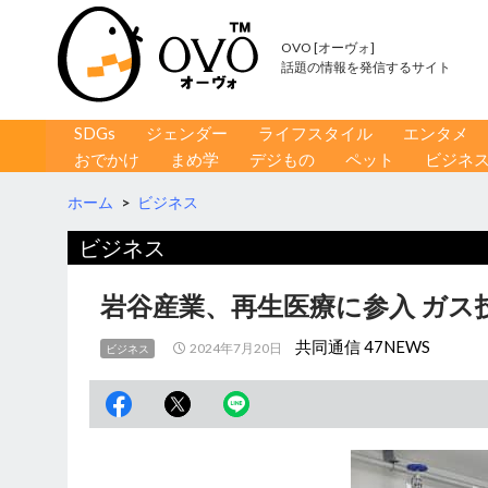
OVO [オーヴォ]
話題の情報を発信するサイト
コンテンツへ移動
検
SDGs
ジェンダー
ライフスタイル
エンタメ
索
おでかけ
まめ学
デジもの
ペット
ビジネ
ホーム
>
ビジネス
ビジネス
岩谷産業、再生医療に参入 ガス
共同通信 47NEWS
2024年7月20日
ビジネス