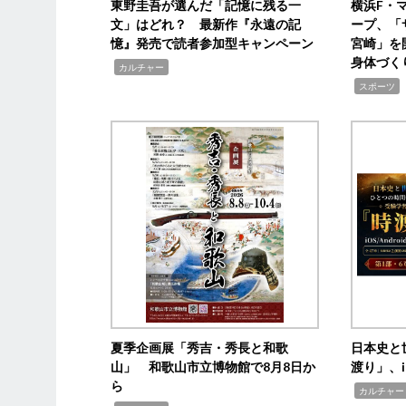
東野圭吾が選んだ「記憶に残る一
横浜F・
文」はどれ？ 最新作『永遠の記
ープ、「
憶』発売で読者参加型キャンペーン
宮崎」を
身体づく
,
カルチャー
,
スポーツ
夏季企画展「秀吉・秀長と和歌
日本史と
山」 和歌山市立博物館で8月8日か
渡り」、i
ら
,
カルチャー