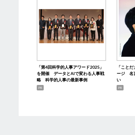
「第4回科学的人事アワード2025」
「ことだ
を開催 データとAIで変わる人事戦
ージ 名
略 科学的人事の最新事例
い
PR
PR