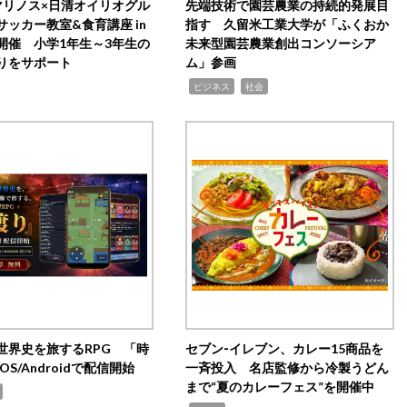
マリノス×日清オイリオグル
先端技術で園芸農業の持続的発展目
サッカー教室&食育講座 in
指す 久留米工業大学が「ふくおか
開催 小学1年生～3年生の
未来型園芸農業創出コンソーシア
りをサポート
ム」参画
,
,
ビジネス
社会
世界史を旅するRPG 「時
セブン‐イレブン、カレー15商品を
OS/Androidで配信開始
一斉投入 名店監修から冷製うどん
まで“夏のカレーフェス”を開催中