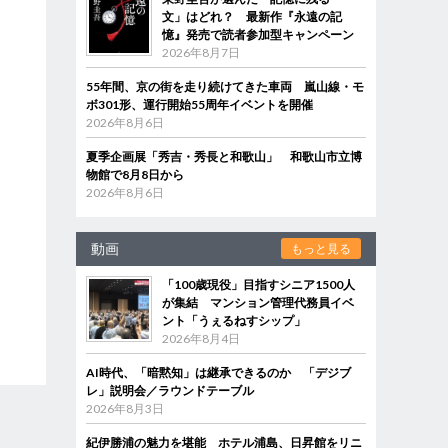
文」はどれ？ 最新作『永遠の記
憶』発売で読者参加型キャンペーン
2026年8月7日
55年間、京の街を走り続けてきた車両 嵐山線・モ
ボ301形、運行開始55周年イベントを開催
2026年8月6日
夏季企画展「秀吉・秀長と和歌山」 和歌山市立博
物館で8月8日から
2026年8月6日
動画
もっと見る
「100歳現役」目指すシニア1500人
が集結 マンション管理代務員イベ
ント「うぇるねすシップ」
2026年8月4日
AI時代、「暗黙知」は継承できるのか 「デジブ
レ」説明会／ラウンドテーブル
2026年8月3日
紀伊勝浦の魅力を堪能 ホテル浦島、日昇館をリニ