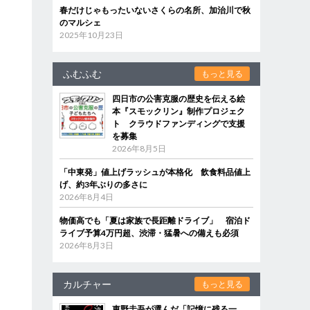
春だけじゃもったいないさくらの名所、加治川で秋
のマルシェ
2025年10月23日
ふむふむ
もっと見る
四日市の公害克服の歴史を伝える絵
本『スモックリン』制作プロジェク
ト クラウドファンディングで支援
を募集
2026年8月5日
「中東発」値上げラッシュが本格化 飲食料品値上
げ、約3年ぶりの多さに
2026年8月4日
物価高でも「夏は家族で長距離ドライブ」 宿泊ド
ライブ予算4万円超、渋滞・猛暑への備えも必須
2026年8月3日
カルチャー
もっと見る
東野圭吾が選んだ「記憶に残る一