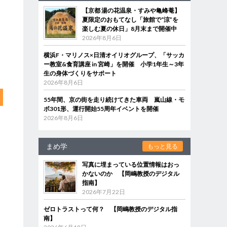
【京都 湯の花温泉・すみや亀峰菴】
夏限定のおもてなし「旅館で“涼”を
楽しむ夏の休日」8月末まで開催中
2026年8月6日
横浜F・マリノス×日清オイリオグループ、「サッカ
ー教室&食育講座 in 宮崎」を開催 小学1年生～3年
生の身体づくりをサポート
2026年8月6日
55年間、京の街を走り続けてきた車両 嵐山線・モ
ボ301形、運行開始55周年イベントを開催
2026年8月6日
まめ学
もっと見る
写真に埋まっている位置情報はおっ
かないのか 【岡嶋教授のデジタル
指南】
2026年7月22日
ゼロトラストって何？ 【岡嶋教授のデジタル指
南】