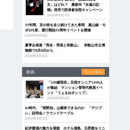
文」はどれ？ 最新作『永遠の記
憶』発売で読者参加型キャンペーン
2026年8月7日
55年間、京の街を走り続けてきた車両 嵐山線・モ
ボ301形、運行開始55周年イベントを開催
2026年8月6日
夏季企画展「秀吉・秀長と和歌山」 和歌山市立博
物館で8月8日から
2026年8月6日
動画
もっと見る
「100歳現役」目指すシニア1500人
が集結 マンション管理代務員イベ
ント「うぇるねすシップ」
2026年8月4日
AI時代、「暗黙知」は継承できるのか 「デジブ
レ」説明会／ラウンドテーブル
2026年8月3日
紀伊勝浦の魅力を堪能 ホテル浦島、日昇館をリニ