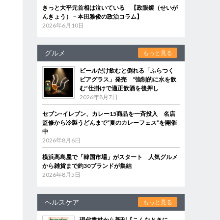
きっと大平元首相は泣いている 【政眼鏡（せいが
んきょう）－本田雅俊の政治コラム】
2026年6月10日
グルメ
もっと見る
ビールだけ飲むと倒れる「ふらつく
ビアグラス」発売 “強制的に水を飲
む”仕掛けで適正飲酒を後押し
2026年8月7日
セブン‐イレブン、カレー15商品を一斉投入 名店
監修から冷製うどんまで“夏のカレーフェス”を開催
中
2026年8月6日
横浜高島屋で「韓国市場」がスタート 人気グルメ
から雑貨まで約30ブランドが集結
2026年8月5日
ヘルスケア
もっと見る
現代書林から新刊『こんなときに