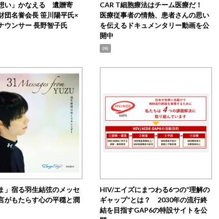
想い」かなえる 遺贈寄
CAR T細胞療法はチーム医療だ！
財団名誉会長 笹川陽平氏×
医療従事者の情熱、患者さんの思い
ナウンサー 長野智子氏
を伝えるドキュメンタリー動画を公
開中
PR
ま」宿る羽生結弦のメッセ
HIV/エイズにまつわる6つの“理解の
言がもたらす心の平穏と潤
ギャップ”とは？ 2030年の流行終
結を目指すGAP6の特設サイトを公