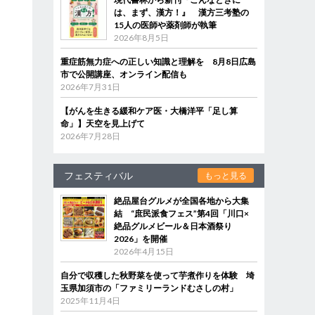
は、まず、漢方！』 漢方三考塾の
15人の医師や薬剤師が執筆
2026年8月5日
重症筋無力症への正しい知識と理解を 8月8日広島
市で公開講座、オンライン配信も
2026年7月31日
【がんを生きる緩和ケア医・大橋洋平「足し算
命」】天空を見上げて
2026年7月28日
フェスティバル
もっと見る
絶品屋台グルメが全国各地から大集
結 “庶民派食フェス”第4回「川口×
絶品グルメビール＆日本酒祭り
2026」を開催
2026年4月15日
自分で収穫した秋野菜を使って芋煮作りを体験 埼
玉県加須市の「ファミリーランドむさしの村」
2025年11月4日