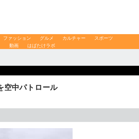
ファッション
グルメ
カルチャー
スポーツ
ス
動画
はばたけラボ
を空中パトロール