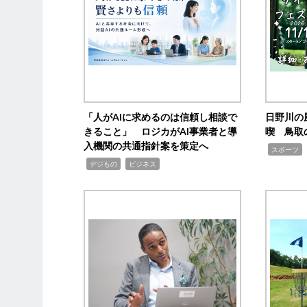
「人がAIに求めるのは信頼し相談で
日野川の
きること」 ロジカがAI事業者と導
喫 鳥取
入機関の共通指針案を策定へ
,
スポーツ
,
,
デジもの
ビジネス