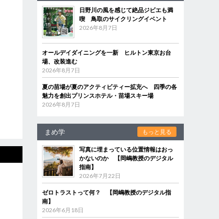
日野川の風を感じて絶品ジビエも満
喫 鳥取のサイクリングイベント
2026年8月7日
オールデイダイニングを一新 ヒルトン東京お台
場、改装進む
2026年8月7日
夏の苗場が夏のアクティビティー拡充へ 四季の各
魅力を創出プリンスホテル・苗場スキー場
2026年8月7日
まめ学
もっと見る
写真に埋まっている位置情報はおっ
かないのか 【岡嶋教授のデジタル
指南】
2026年7月22日
ゼロトラストって何？ 【岡嶋教授のデジタル指
南】
2026年6月18日