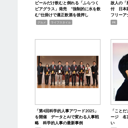
ビールだけ飲むと倒れる「ふらつく
故人の「
ビアグラス」発売 “強制的に水を飲
付 日本
む”仕掛けで適正飲酒を後押し
フリーア
,
,
グルメ
ライフスタイル
PR
「第4回科学的人事アワード2025」
「ことだ
を開催 データとAIで変わる人事戦
ージ 名
略 科学的人事の最新事例
い