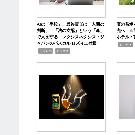
AIは「手段」、最終責任は「人間の
夏の苗場
判断」 「法の支配」という「傘」
充へ 四
で人を守る レクシスネクシス・ジ
ホテル・
ャパンのパスカル ロズィエ社長
,
,
おでかけ
,
,
デジもの
ビジネス