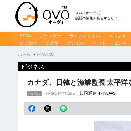
OVO [オーヴォ]
話題の情報を発信するサイト
コンテンツへ移動
検
SDGs
ジェンダー
ライフスタイル
エンタメ
索
おでかけ
まめ学
デジもの
ペット
ビジネ
ホーム
>
ビジネス
ビジネス
カナダ、日韓と漁業監視 太平洋
共同通信 47NEWS
2024年7月22日
ビジネス