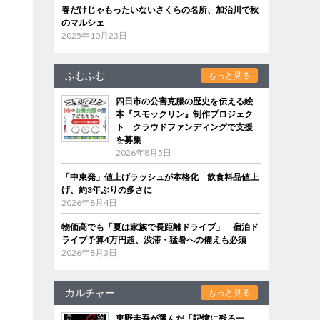
春だけじゃもったいないさくらの名所、加治川で秋
のマルシェ
2025年10月23日
ふむふむ
もっと見る
四日市の公害克服の歴史を伝える絵
本『スモックリン』制作プロジェク
ト クラウドファンディングで支援
を募集
2026年8月5日
「中東発」値上げラッシュが本格化 飲食料品値上
げ、約3年ぶりの多さに
2026年8月4日
物価高でも「夏は家族で長距離ドライブ」 宿泊ド
ライブ予算4万円超、渋滞・猛暑への備えも必須
2026年8月3日
カルチャー
もっと見る
東野圭吾が選んだ「記憶に残る一