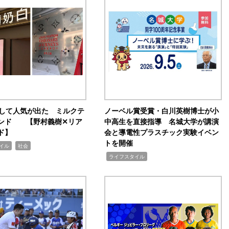
訴して人気が出た ミルクテ
ノーベル賞受賞・白川英樹博士が小
ンド 【野村義樹✕リア
中高生を直接指導 名城大学が講演
ド】
会と導電性プラスチック実験イベン
トを開催
,
イル
社会
,
ライフスタイル