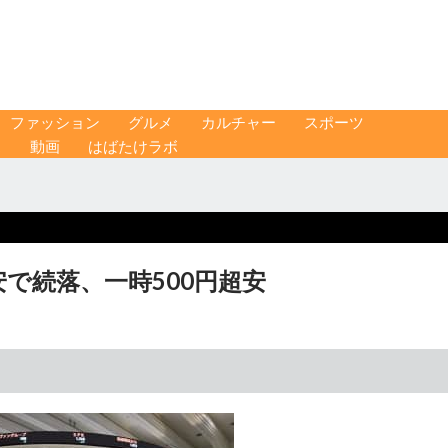
ファッション
グルメ
カルチャー
スポーツ
ス
動画
はばたけラボ
安で続落、一時500円超安