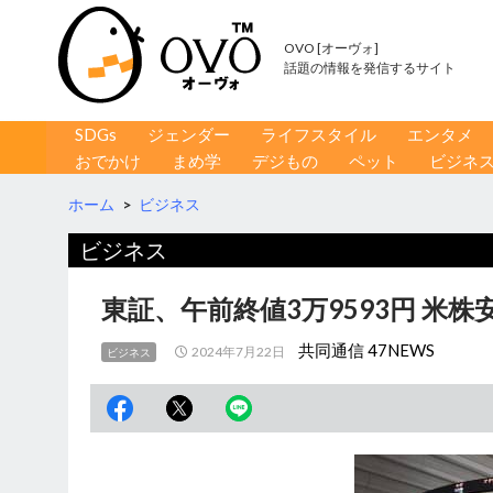
OVO [オーヴォ]
話題の情報を発信するサイト
コンテンツへ移動
検
SDGs
ジェンダー
ライフスタイル
エンタメ
索
おでかけ
まめ学
デジもの
ペット
ビジネ
ホーム
>
ビジネス
ビジネス
東証、午前終値3万9593円 米株
共同通信 47NEWS
2024年7月22日
ビジネス