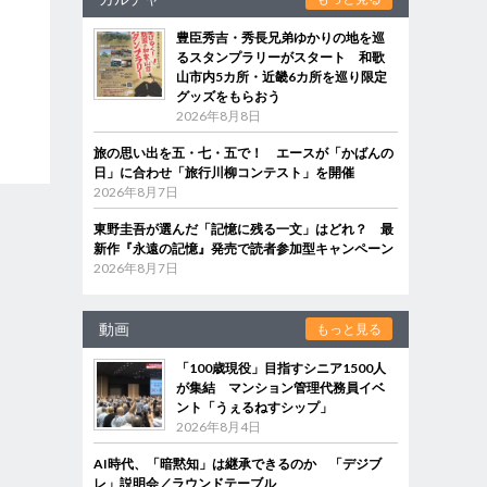
豊臣秀吉・秀長兄弟ゆかりの地を巡
るスタンプラリーがスタート 和歌
山市内5カ所・近畿6カ所を巡り限定
グッズをもらおう
2026年8月8日
旅の思い出を五・七・五で！ エースが「かばんの
日」に合わせ「旅行川柳コンテスト」を開催
2026年8月7日
東野圭吾が選んだ「記憶に残る一文」はどれ？ 最
新作『永遠の記憶』発売で読者参加型キャンペーン
2026年8月7日
動画
もっと見る
「100歳現役」目指すシニア1500人
が集結 マンション管理代務員イベ
ント「うぇるねすシップ」
2026年8月4日
AI時代、「暗黙知」は継承できるのか 「デジブ
レ」説明会／ラウンドテーブル