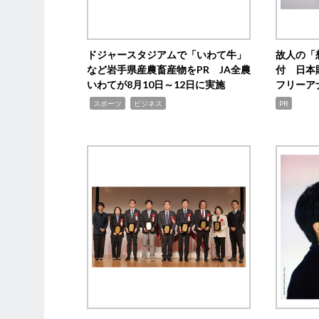
ドジャースタジアムで「いわて牛」
故人の「
など岩手県産農畜産物をPR JA全農
付 日本
いわてが8月10日～12日に実施
フリーア
,
,
スポーツ
ビジネス
PR