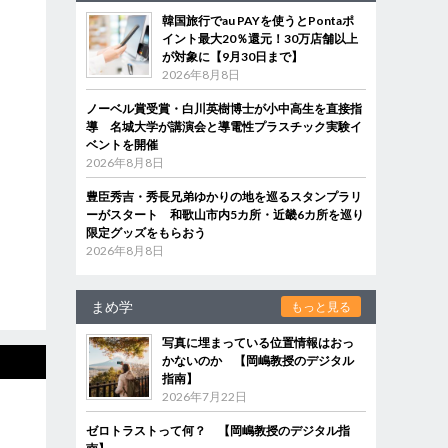
韓国旅行でau PAYを使うとPontaポ
イント最大20％還元！30万店舗以上
が対象に【9月30日まで】
2026年8月8日
ノーベル賞受賞・白川英樹博士が小中高生を直接指
導 名城大学が講演会と導電性プラスチック実験イ
ベントを開催
2026年8月8日
豊臣秀吉・秀長兄弟ゆかりの地を巡るスタンプラリ
ーがスタート 和歌山市内5カ所・近畿6カ所を巡り
限定グッズをもらおう
2026年8月8日
まめ学
もっと見る
写真に埋まっている位置情報はおっ
かないのか 【岡嶋教授のデジタル
指南】
2026年7月22日
ゼロトラストって何？ 【岡嶋教授のデジタル指