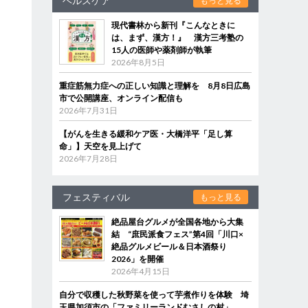
ヘルスケア
もっと見る
現代書林から新刊『こんなときに
は、まず、漢方！』 漢方三考塾の
15人の医師や薬剤師が執筆
2026年8月5日
重症筋無力症への正しい知識と理解を 8月8日広島
市で公開講座、オンライン配信も
2026年7月31日
【がんを生きる緩和ケア医・大橋洋平「足し算
命」】天空を見上げて
2026年7月28日
フェスティバル
もっと見る
絶品屋台グルメが全国各地から大集
結 “庶民派食フェス”第4回「川口×
絶品グルメビール＆日本酒祭り
2026」を開催
2026年4月15日
自分で収穫した秋野菜を使って芋煮作りを体験 埼
玉県加須市の「ファミリーランドむさしの村」