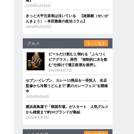
南】
2026年6月18日
きっと大平元首相は泣いている 【政眼鏡（せいが
んきょう）－本田雅俊の政治コラム】
2026年6月10日
グルメ
もっと見る
ビールだけ飲むと倒れる「ふらつく
ビアグラス」発売 “強制的に水を飲
む”仕掛けで適正飲酒を後押し
2026年8月7日
セブン‐イレブン、カレー15商品を一斉投入 名店
監修から冷製うどんまで“夏のカレーフェス”を開催
中
2026年8月6日
横浜高島屋で「韓国市場」がスタート 人気グルメ
から雑貨まで約30ブランドが集結
2026年8月5日