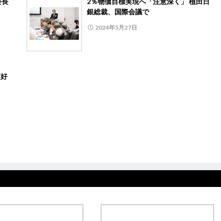
会長
2％物価目標実現へ「注意深く」 植田日
銀総裁、国際会議で
2024年5月27日
高好