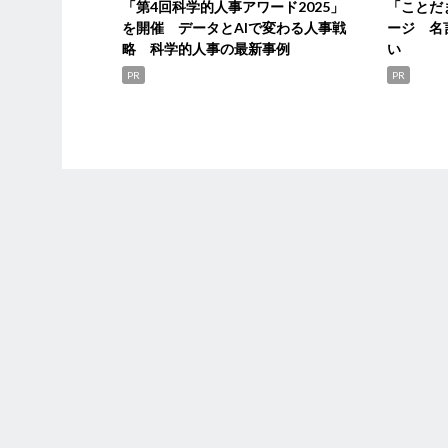
「第4回科学的人事アワード2025」
「ことだ
を開催 データとAIで変わる人事戦
ージ 名
略 科学的人事の最新事例
い
PR
PR