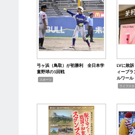
弓ヶ浜（鳥取）が初勝利 全日本学
LVに敗
童野球の1回戦
ィーブラ
ルワール
,
スポーツ
,
ライフスタ