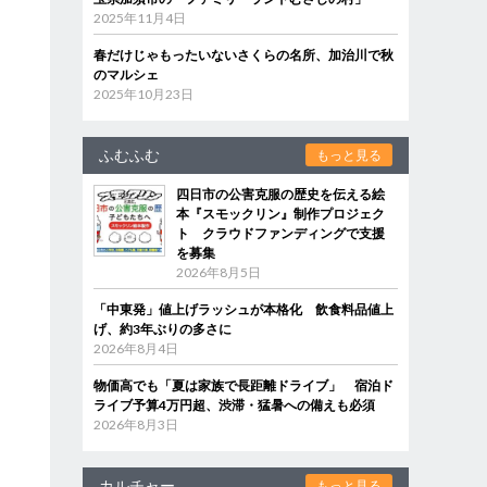
2025年11月4日
春だけじゃもったいないさくらの名所、加治川で秋
のマルシェ
2025年10月23日
ふむふむ
もっと見る
四日市の公害克服の歴史を伝える絵
本『スモックリン』制作プロジェク
ト クラウドファンディングで支援
を募集
2026年8月5日
「中東発」値上げラッシュが本格化 飲食料品値上
げ、約3年ぶりの多さに
2026年8月4日
物価高でも「夏は家族で長距離ドライブ」 宿泊ド
ライブ予算4万円超、渋滞・猛暑への備えも必須
2026年8月3日
カルチャー
もっと見る