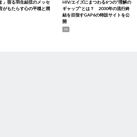
ま」宿る羽生結弦のメッセ
HIV/エイズにまつわる6つの“理解の
言がもたらす心の平穏と潤
ギャップ”とは？ 2030年の流行終
結を目指すGAP6の特設サイトを公
開
PR