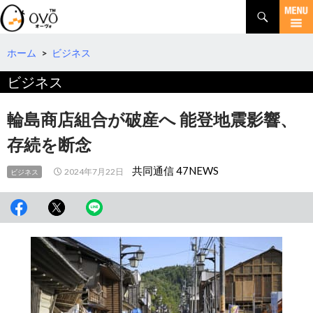
検
索
コ
ン
テ
ホーム
>
ビジネス
ン
ビジネス
ツ
へ
移
輪島商店組合が破産へ 能登地震影響、
動
存続を断念
共同通信 47NEWS
2024年7月22日
ビジネス