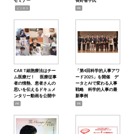
セミナー
長野智子氏
,
ビジネス
PR
CAR T細胞療法はチー
「第4回科学的人事アワ
ム医療だ！ 医療従事
ード2025」を開催 デ
者の情熱、患者さんの
ータとAIで変わる人事
思いを伝えるドキュメ
戦略 科学的人事の最
ンタリー動画を公開中
新事例
PR
PR