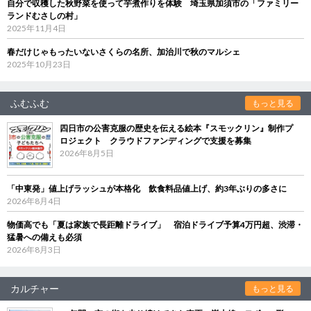
自分で収穫した秋野菜を使って芋煮作りを体験 埼玉県加須市の「ファミリー
ランドむさしの村」
2025年11月4日
春だけじゃもったいないさくらの名所、加治川で秋のマルシェ
2025年10月23日
ふむふむ
もっと見る
四日市の公害克服の歴史を伝える絵本『スモックリン』制作プ
ロジェクト クラウドファンディングで支援を募集
2026年8月5日
「中東発」値上げラッシュが本格化 飲食料品値上げ、約3年ぶりの多さに
2026年8月4日
物価高でも「夏は家族で長距離ドライブ」 宿泊ドライブ予算4万円超、渋滞・
猛暑への備えも必須
2026年8月3日
カルチャー
もっと見る