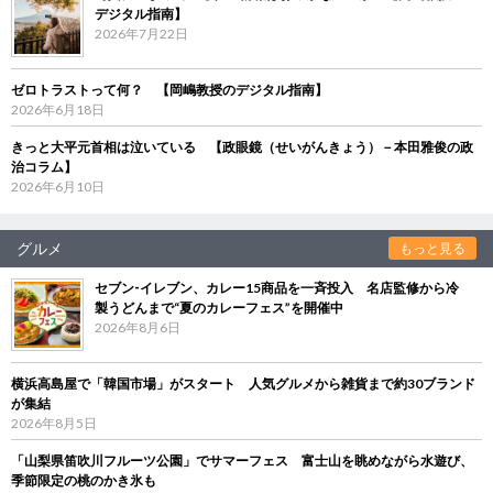
デジタル指南】
2026年7月22日
ゼロトラストって何？ 【岡嶋教授のデジタル指南】
2026年6月18日
きっと大平元首相は泣いている 【政眼鏡（せいがんきょう）－本田雅俊の政
治コラム】
2026年6月10日
グルメ
もっと見る
セブン‐イレブン、カレー15商品を一斉投入 名店監修から冷
製うどんまで“夏のカレーフェス”を開催中
2026年8月6日
横浜高島屋で「韓国市場」がスタート 人気グルメから雑貨まで約30ブランド
が集結
2026年8月5日
「山梨県笛吹川フルーツ公園」でサマーフェス 富士山を眺めながら水遊び、
季節限定の桃のかき氷も