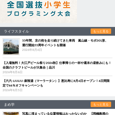
ライフスタイル
もっと見る
55年間、京の街を走り続けてきた車両 嵐山線・モボ301形、
運行開始55周年イベントを開催
2026年8月6日
【入場無料！大江戸ビール祭り2026秋】仕事帰りの一杯や週末の昼飲みにも！
全国のクラフトビールが大集合｜品川
2026年8月6日
【六六-LIULIU-麻辣湯（マーラータン）】恵比寿に8月6日オープン！6日間限
定で66％オフキャンペーンも
2026年8月5日
まめ学
もっと見る
写真に埋まっている位置情報はおっかないのか 【岡嶋教授の