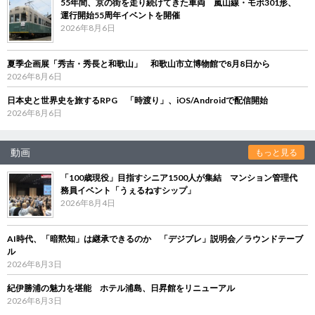
55年間、京の街を走り続けてきた車両 嵐山線・モボ301形、
運行開始55周年イベントを開催
2026年8月6日
夏季企画展「秀吉・秀長と和歌山」 和歌山市立博物館で8月8日から
2026年8月6日
日本史と世界史を旅するRPG 「時渡り」、iOS/Androidで配信開始
2026年8月6日
動画
もっと見る
「100歳現役」目指すシニア1500人が集結 マンション管理代
務員イベント「うぇるねすシップ」
2026年8月4日
AI時代、「暗黙知」は継承できるのか 「デジブレ」説明会／ラウンドテーブ
ル
2026年8月3日
紀伊勝浦の魅力を堪能 ホテル浦島、日昇館をリニューアル
2026年8月3日