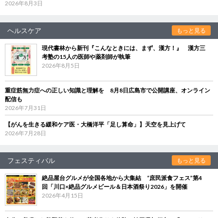
2026年8月3日
ヘルスケア
もっと見る
現代書林から新刊『こんなときには、まず、漢方！』 漢方三
考塾の15人の医師や薬剤師が執筆
2026年8月5日
重症筋無力症への正しい知識と理解を 8月8日広島市で公開講座、オンライン
配信も
2026年7月31日
【がんを生きる緩和ケア医・大橋洋平「足し算命」】天空を見上げて
2026年7月28日
フェスティバル
もっと見る
絶品屋台グルメが全国各地から大集結 “庶民派食フェス”第4
回「川口×絶品グルメビール＆日本酒祭り2026」を開催
2026年4月15日