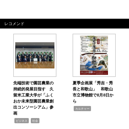
レコメンド
先端技術で園芸農業の
夏季企画展「秀吉・秀
持続的発展目指す 久
長と和歌山」 和歌山
留米工業大学が「ふく
市立博物館で8月8日か
おか未来型園芸農業創
ら
出コンソーシアム」参
,
カルチャー
画
,
,
ビジネス
社会