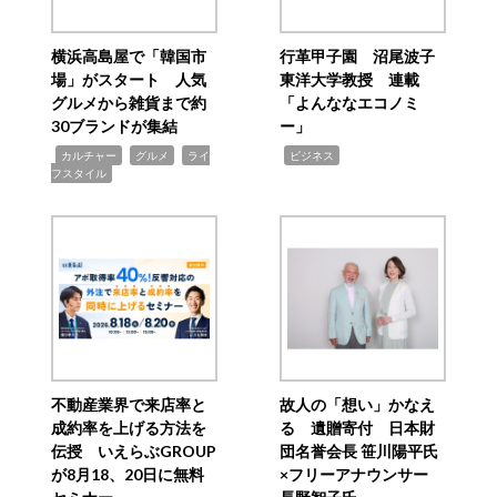
横浜高島屋で「韓国市
行革甲子園 沼尾波子
場」がスタート 人気
東洋大学教授 連載
グルメから雑貨まで約
「よんななエコノミ
30ブランドが集結
ー」
,
,
,
,
カルチャー
グルメ
ライ
ビジネス
フスタイル
不動産業界で来店率と
故人の「想い」かなえ
成約率を上げる方法を
る 遺贈寄付 日本財
伝授 いえらぶGROUP
団名誉会長 笹川陽平氏
が8月18、20日に無料
×フリーアナウンサー