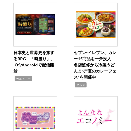
日本史と世界史を旅す
セブン‐イレブン、カレ
るRPG 「時渡り」、
ー15商品を一斉投入
iOS/Androidで配信開
名店監修から冷製うど
始
んまで“夏のカレーフェ
ス”を開催中
,
カルチャー
,
グルメ