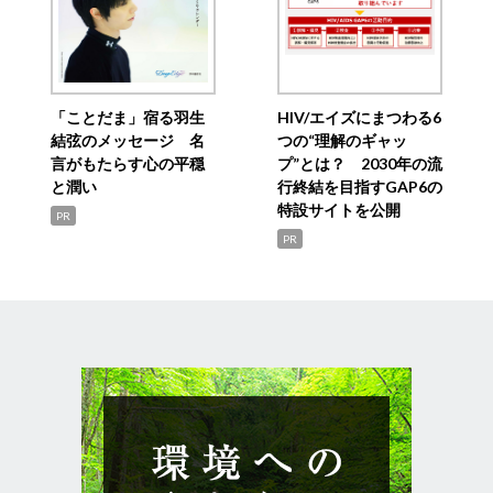
「ことだま」宿る羽生
HIV/エイズにまつわる6
結弦のメッセージ 名
つの“理解のギャッ
言がもたらす心の平穏
プ”とは？ 2030年の流
と潤い
行終結を目指すGAP6の
特設サイトを公開
PR
PR