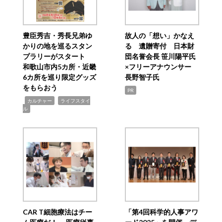
豊臣秀吉・秀長兄弟ゆ
故人の「想い」かなえ
かりの地を巡るスタン
る 遺贈寄付 日本財
プラリーがスタート
団名誉会長 笹川陽平氏
和歌山市内5カ所・近畿
×フリーアナウンサー
6カ所を巡り限定グッズ
長野智子氏
をもらおう
PR
,
,
カルチャー
ライフスタイ
ル
CAR T細胞療法はチー
「第4回科学的人事アワ