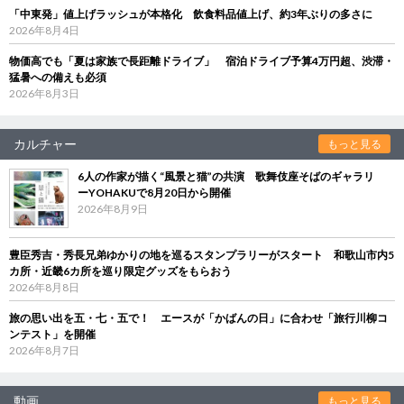
「中東発」値上げラッシュが本格化 飲食料品値上げ、約3年ぶりの多さに
2026年8月4日
物価高でも「夏は家族で長距離ドライブ」 宿泊ドライブ予算4万円超、渋滞・
猛暑への備えも必須
2026年8月3日
カルチャー
もっと見る
6人の作家が描く“風景と猫”の共演 歌舞伎座そばのギャラリ
ーYOHAKUで8月20日から開催
2026年8月9日
豊臣秀吉・秀長兄弟ゆかりの地を巡るスタンプラリーがスタート 和歌山市内5
カ所・近畿6カ所を巡り限定グッズをもらおう
2026年8月8日
旅の思い出を五・七・五で！ エースが「かばんの日」に合わせ「旅行川柳コ
ンテスト」を開催
2026年8月7日
動画
もっと見る