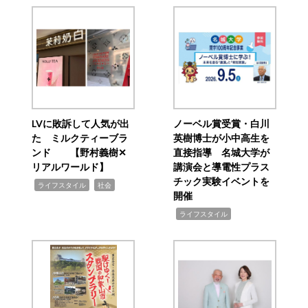
LVに敗訴して人気が出
ノーベル賞受賞・白川
た ミルクティーブラ
英樹博士が小中高生を
ンド 【野村義樹✕
直接指導 名城大学が
リアルワールド】
講演会と導電性プラス
チック実験イベントを
,
,
ライフスタイル
社会
開催
,
ライフスタイル