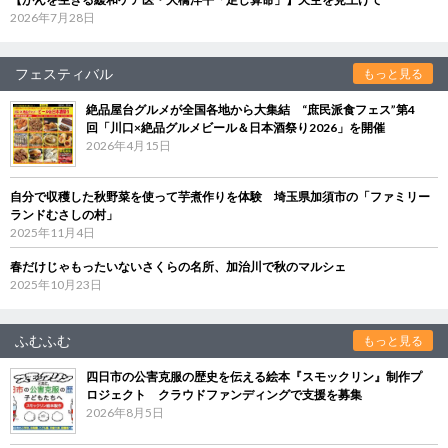
2026年7月28日
フェスティバル
もっと見る
絶品屋台グルメが全国各地から大集結 “庶民派食フェス”第4
回「川口×絶品グルメビール＆日本酒祭り2026」を開催
2026年4月15日
自分で収穫した秋野菜を使って芋煮作りを体験 埼玉県加須市の「ファミリー
ランドむさしの村」
2025年11月4日
春だけじゃもったいないさくらの名所、加治川で秋のマルシェ
2025年10月23日
ふむふむ
もっと見る
四日市の公害克服の歴史を伝える絵本『スモックリン』制作プ
ロジェクト クラウドファンディングで支援を募集
2026年8月5日