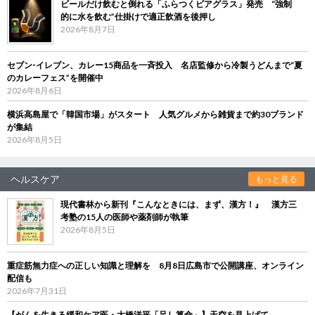
ビールだけ飲むと倒れる「ふらつくビアグラス」発売 “強制
的に水を飲む”仕掛けで適正飲酒を後押し
2026年8月7日
セブン‐イレブン、カレー15商品を一斉投入 名店監修から冷製うどんまで“夏
のカレーフェス”を開催中
2026年8月6日
横浜高島屋で「韓国市場」がスタート 人気グルメから雑貨まで約30ブランド
が集結
2026年8月5日
ヘルスケア
もっと見る
現代書林から新刊『こんなときには、まず、漢方！』 漢方三
考塾の15人の医師や薬剤師が執筆
2026年8月5日
重症筋無力症への正しい知識と理解を 8月8日広島市で公開講座、オンライン
配信も
2026年7月31日
【がんを生きる緩和ケア医・大橋洋平「足し算命」】天空を見上げて