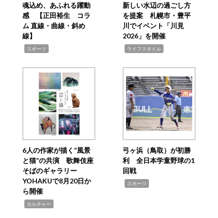
魂込め、あふれる躍動
新しい水辺の過ごし方
感 【正田裕生 コラ
を提案 札幌市・豊平
ム 直線・曲線・斜め
川でイベント「川見
線】
2026」を開催
,
,
スポーツ
ライフスタイル
6人の作家が描く“風景
弓ヶ浜（鳥取）が初勝
と猫”の共演 歌舞伎座
利 全日本学童野球の1
そばのギャラリー
回戦
YOHAKUで8月20日か
,
スポーツ
ら開催
,
カルチャー