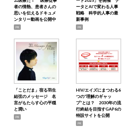
ム医療だ！ 医療従事
ード2025」を開催 デ
者の情熱、患者さんの
ータとAIで変わる人事
思いを伝えるドキュメ
戦略 科学的人事の最
ンタリー動画を公開中
新事例
PR
PR
「ことだま」宿る羽生
HIV/エイズにまつわる6
結弦のメッセージ 名
つの“理解のギャッ
言がもたらす心の平穏
プ”とは？ 2030年の流
と潤い
行終結を目指すGAP6の
特設サイトを公開
PR
PR