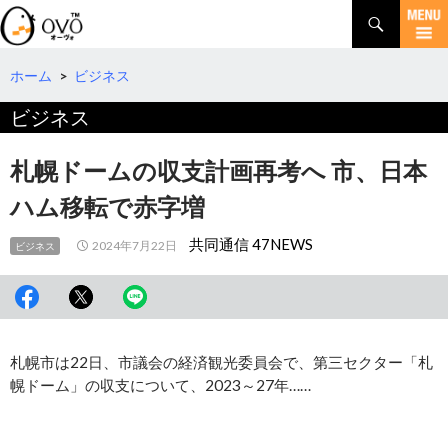
検
索
コ
ン
テ
ホーム
>
ビジネス
ン
ビジネス
ツ
へ
移
札幌ドームの収支計画再考へ 市、日本
動
ハム移転で赤字増
共同通信 47NEWS
2024年7月22日
ビジネス
札幌市は22日、市議会の経済観光委員会で、第三セクター「札
幌ドーム」の収支について、2023～27年……