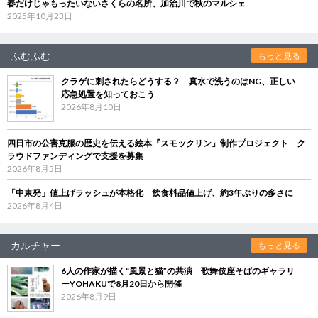
春だけじゃもったいないさくらの名所、加治川で秋のマルシェ
2025年10月23日
ふむふむ
もっと見る
クラゲに刺されたらどうする？ 真水で洗うのはNG、正しい
応急処置を知っておこう
2026年8月10日
四日市の公害克服の歴史を伝える絵本『スモックリン』制作プロジェクト ク
ラウドファンディングで支援を募集
2026年8月5日
「中東発」値上げラッシュが本格化 飲食料品値上げ、約3年ぶりの多さに
2026年8月4日
カルチャー
もっと見る
6人の作家が描く“風景と猫”の共演 歌舞伎座そばのギャラリ
ーYOHAKUで8月20日から開催
2026年8月9日