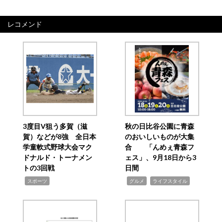
レコメンド
3度目V狙う多賀（滋
秋の日比谷公園に青森
賀）などが8強 全日本
のおいしいものが大集
学童軟式野球大会マク
合 「んめぇ青森フ
ドナルド・トーナメン
ェス」、9月18日から3
トの3回戦
日間
,
,
,
スポーツ
グルメ
ライフスタイル