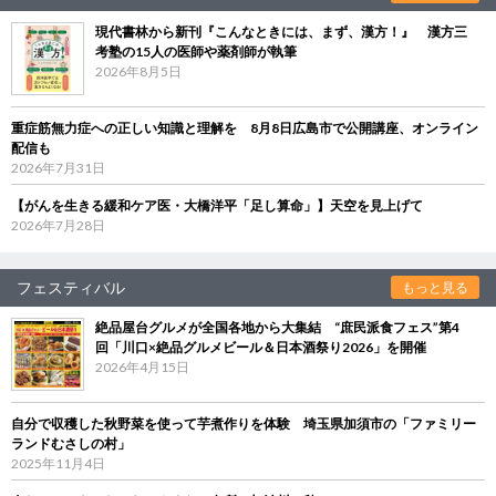
現代書林から新刊『こんなときには、まず、漢方！』 漢方三
考塾の15人の医師や薬剤師が執筆
2026年8月5日
重症筋無力症への正しい知識と理解を 8月8日広島市で公開講座、オンライン
配信も
2026年7月31日
【がんを生きる緩和ケア医・大橋洋平「足し算命」】天空を見上げて
2026年7月28日
フェスティバル
もっと見る
絶品屋台グルメが全国各地から大集結 “庶民派食フェス”第4
回「川口×絶品グルメビール＆日本酒祭り2026」を開催
2026年4月15日
自分で収穫した秋野菜を使って芋煮作りを体験 埼玉県加須市の「ファミリー
ランドむさしの村」
2025年11月4日