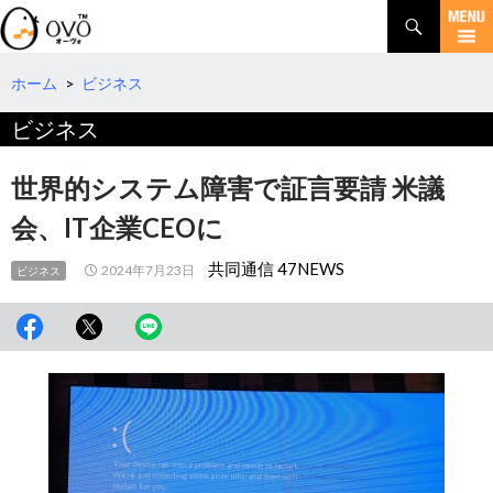
検
索
コ
ン
テ
ホーム
>
ビジネス
ン
ビジネス
ツ
へ
移
世界的システム障害で証言要請 米議
動
会、IT企業CEOに
共同通信 47NEWS
2024年7月23日
ビジネス