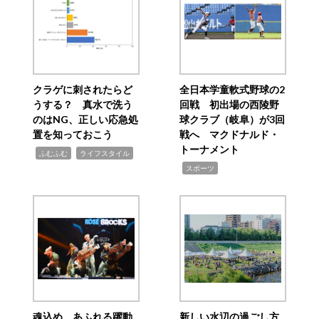
クラゲに刺されたらど
全日本学童軟式野球の2
うする？ 真水で洗う
回戦 初出場の西陵野
のはNG、正しい応急処
球クラブ（岐阜）が3回
置を知っておこう
戦へ マクドナルド・
トーナメント
,
,
ふむふむ
ライフスタイル
,
スポーツ
魂込め、あふれる躍動
新しい水辺の過ごし方