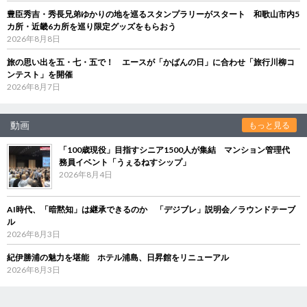
豊臣秀吉・秀長兄弟ゆかりの地を巡るスタンプラリーがスタート 和歌山市内5
カ所・近畿6カ所を巡り限定グッズをもらおう
2026年8月8日
旅の思い出を五・七・五で！ エースが「かばんの日」に合わせ「旅行川柳コ
ンテスト」を開催
2026年8月7日
動画
もっと見る
「100歳現役」目指すシニア1500人が集結 マンション管理代
務員イベント「うぇるねすシップ」
2026年8月4日
AI時代、「暗黙知」は継承できるのか 「デジブレ」説明会／ラウンドテーブ
ル
2026年8月3日
紀伊勝浦の魅力を堪能 ホテル浦島、日昇館をリニューアル
2026年8月3日