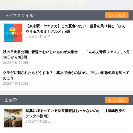
ライフスタイル
もっと見る
【東京駅・ヤエチカ】この夏食べたい！猛暑を乗り切る「ひん
やり＆スタミナグルメ」6選
2026年8月10日
秋の日比谷公園に青森のおいしいものが大集合 「んめぇ青森フェス」、9月
18日から3日間
2026年8月10日
クラゲに刺されたらどうする？ 真水で洗うのはNG、正しい応急処置を知って
おこう
2026年8月10日
まめ学
もっと見る
写真に埋まっている位置情報はおっかないのか 【岡嶋教授の
デジタル指南】
2026年7月22日