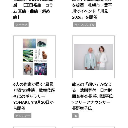
感 【正田裕生 コラ
を提案 札幌市・豊平
ム 直線・曲線・斜め
川でイベント「川見
線】
2026」を開催
,
,
スポーツ
ライフスタイル
6人の作家が描く“風景
故人の「想い」かなえ
と猫”の共演 歌舞伎座
る 遺贈寄付 日本財
そばのギャラリー
団名誉会長 笹川陽平氏
YOHAKUで8月20日か
×フリーアナウンサー
ら開催
長野智子氏
,
カルチャー
PR