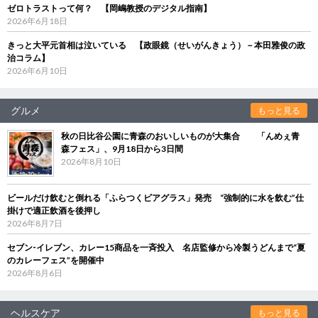
ゼロトラストって何？ 【岡嶋教授のデジタル指南】
2026年6月18日
きっと大平元首相は泣いている 【政眼鏡（せいがんきょう）－本田雅俊の政
治コラム】
2026年6月10日
グルメ
もっと見る
秋の日比谷公園に青森のおいしいものが大集合 「んめぇ青
森フェス」、9月18日から3日間
2026年8月10日
ビールだけ飲むと倒れる「ふらつくビアグラス」発売 “強制的に水を飲む”仕
掛けで適正飲酒を後押し
2026年8月7日
セブン‐イレブン、カレー15商品を一斉投入 名店監修から冷製うどんまで“夏
のカレーフェス”を開催中
2026年8月6日
ヘルスケア
もっと見る