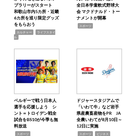
プラリーがスタート
全日本学童軟式野球大
和歌山市内5カ所・近畿
会 マクドナルド・トー
6カ所を巡り限定グッズ
ナメントが開幕
をもらおう
,
スポーツ
,
,
カルチャー
ライフスタイ
ル
ベルギーで戦う日本人
ドジャースタジアムで
選手を応援しよう シ
「いわて牛」など岩手
ント＝トロイデン戦全
県産農畜産物をPR JA
試合をBS10が今季も無
全農いわてが8月10日～
料放送
12日に実施
,
,
,
スポーツ
スポーツ
ビジネス