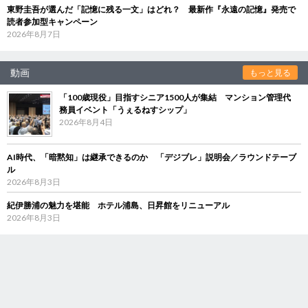
東野圭吾が選んだ「記憶に残る一文」はどれ？ 最新作『永遠の記憶』発売で
読者参加型キャンペーン
2026年8月7日
動画
もっと見る
「100歳現役」目指すシニア1500人が集結 マンション管理代
務員イベント「うぇるねすシップ」
2026年8月4日
AI時代、「暗黙知」は継承できるのか 「デジブレ」説明会／ラウンドテーブ
ル
2026年8月3日
紀伊勝浦の魅力を堪能 ホテル浦島、日昇館をリニューアル
2026年8月3日