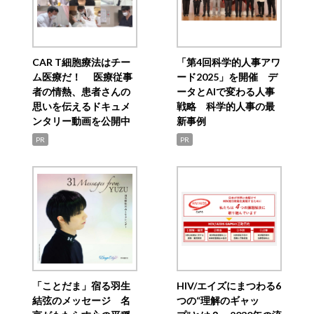
CAR T細胞療法はチー
「第4回科学的人事アワ
ム医療だ！ 医療従事
ード2025」を開催 デ
者の情熱、患者さんの
ータとAIで変わる人事
思いを伝えるドキュメ
戦略 科学的人事の最
ンタリー動画を公開中
新事例
PR
PR
「ことだま」宿る羽生
HIV/エイズにまつわる6
結弦のメッセージ 名
つの“理解のギャッ