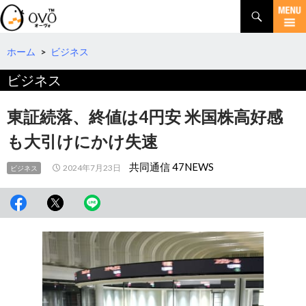
検
索
コ
ン
テ
ホーム
>
ビジネス
ン
ビジネス
ツ
へ
移
東証続落、終値は4円安 米国株高好感
動
も大引けにかけ失速
共同通信 47NEWS
2024年7月23日
ビジネス