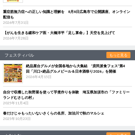
重症筋無力症への正しい知識と理解を 8月8日広島市で公開講座、オンライン
配信も
2026年7月31日
【がんを生きる緩和ケア医・大橋洋平「足し算命」】天空を見上げて
2026年7月28日
フェスティバル
もっと見る
絶品屋台グルメが全国各地から大集結 “庶民派食フェス”第4
回「川口×絶品グルメビール＆日本酒祭り2026」を開催
2026年4月15日
自分で収穫した秋野菜を使って芋煮作りを体験 埼玉県加須市の「ファミリー
ランドむさしの村」
2025年11月4日
春だけじゃもったいないさくらの名所、加治川で秋のマルシェ
2025年10月23日