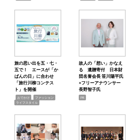
旅の思い出を五・七・
故人の「想い」かなえ
五で！ エースが「か
る 遺贈寄付 日本財
ばんの日」に合わせ
団名誉会長 笹川陽平氏
「旅行川柳コンテス
×フリーアナウンサー
ト」を開催
長野智子氏
,
,
,
おでかけ
ファッション
PR
ライフスタイル