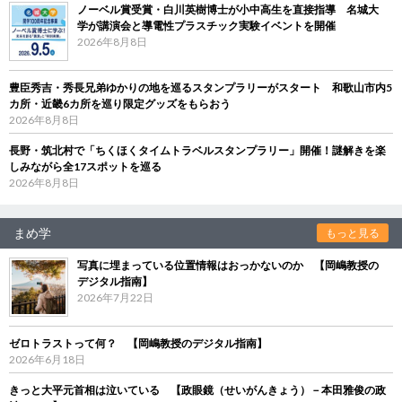
ノーベル賞受賞・白川英樹博士が小中高生を直接指導 名城大
学が講演会と導電性プラスチック実験イベントを開催
2026年8月8日
豊臣秀吉・秀長兄弟ゆかりの地を巡るスタンプラリーがスタート 和歌山市内5
カ所・近畿6カ所を巡り限定グッズをもらおう
2026年8月8日
長野・筑北村で「ちくほくタイムトラベルスタンプラリー」開催！謎解きを楽
しみながら全17スポットを巡る
2026年8月8日
まめ学
もっと見る
写真に埋まっている位置情報はおっかないのか 【岡嶋教授の
デジタル指南】
2026年7月22日
ゼロトラストって何？ 【岡嶋教授のデジタル指南】
2026年6月18日
きっと大平元首相は泣いている 【政眼鏡（せいがんきょう）－本田雅俊の政