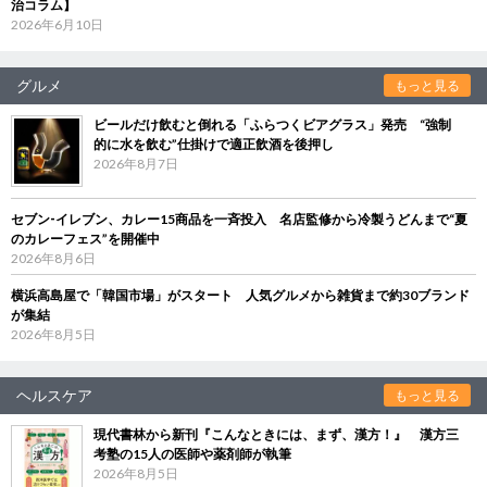
治コラム】
2026年6月10日
グルメ
もっと見る
ビールだけ飲むと倒れる「ふらつくビアグラス」発売 “強制
的に水を飲む”仕掛けで適正飲酒を後押し
2026年8月7日
セブン‐イレブン、カレー15商品を一斉投入 名店監修から冷製うどんまで“夏
のカレーフェス”を開催中
2026年8月6日
横浜高島屋で「韓国市場」がスタート 人気グルメから雑貨まで約30ブランド
が集結
2026年8月5日
ヘルスケア
もっと見る
現代書林から新刊『こんなときには、まず、漢方！』 漢方三
考塾の15人の医師や薬剤師が執筆
2026年8月5日