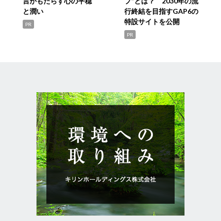
言がもたらす心の平穏
プ”とは？ 2030年の流
と潤い
行終結を目指すGAP6の
特設サイトを公開
PR
PR