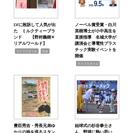
LVに敗訴して人気が出
ノーベル賞受賞・白川
た ミルクティーブラ
英樹博士が小中高生を
ンド 【野村義樹✕
直接指導 名城大学が
リアルワールド】
講演会と導電性プラス
チック実験イベントを
,
,
ライフスタイル
社会
開催
,
ライフスタイル
豊臣秀吉・秀長兄弟ゆ
始球式の杉谷拳士さ
かりの地を巡るスタン
ん、野球に熱い思い