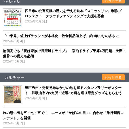
ふむふむ
もっと見る
四日市の公害克服の歴史を伝える絵本『スモックリン』制作プ
ロジェクト クラウドファンディングで支援を募集
2026年8月5日
「中東発」値上げラッシュが本格化 飲食料品値上げ、約3年ぶりの多さに
2026年8月4日
物価高でも「夏は家族で長距離ドライブ」 宿泊ドライブ予算4万円超、渋滞・
猛暑への備えも必須
2026年8月3日
カルチャー
もっと見る
豊臣秀吉・秀長兄弟ゆかりの地を巡るスタンプラリーがスター
ト 和歌山市内5カ所・近畿6カ所を巡り限定グッズをもらおう
2026年8月8日
旅の思い出を五・七・五で！ エースが「かばんの日」に合わせ「旅行川柳コ
ンテスト」を開催
2026年8月7日