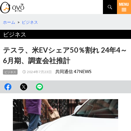
検
索
コ
ン
テ
ホーム
>
ビジネス
ン
ビジネス
ツ
へ
移
テスラ、米EVシェア50％割れ 24年4～
動
6月期、調査会社推計
共同通信 47NEWS
2024年7月23日
ビジネス