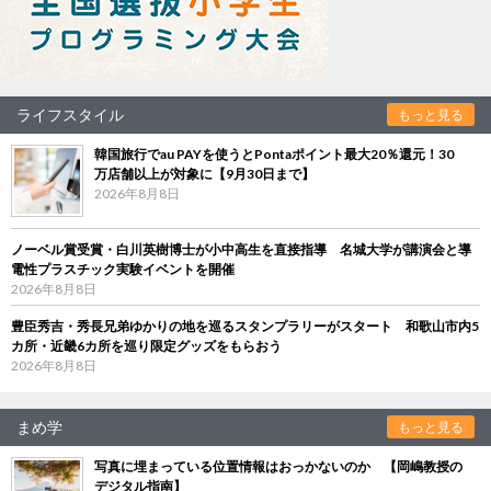
ライフスタイル
もっと見る
韓国旅行でau PAYを使うとPontaポイント最大20％還元！30
万店舗以上が対象に【9月30日まで】
2026年8月8日
ノーベル賞受賞・白川英樹博士が小中高生を直接指導 名城大学が講演会と導
電性プラスチック実験イベントを開催
2026年8月8日
豊臣秀吉・秀長兄弟ゆかりの地を巡るスタンプラリーがスタート 和歌山市内5
カ所・近畿6カ所を巡り限定グッズをもらおう
2026年8月8日
まめ学
もっと見る
写真に埋まっている位置情報はおっかないのか 【岡嶋教授の
デジタル指南】