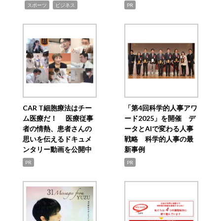
,
,
スポーツ
ビジネス
PR
CAR T細胞療法はチー
「第4回科学的人事アワ
ム医療だ！ 医療従事
ード2025」を開催 デ
者の情熱、患者さんの
ータとAIで変わる人事
思いを伝えるドキュメ
戦略 科学的人事の最
ンタリー動画を公開中
新事例
PR
PR