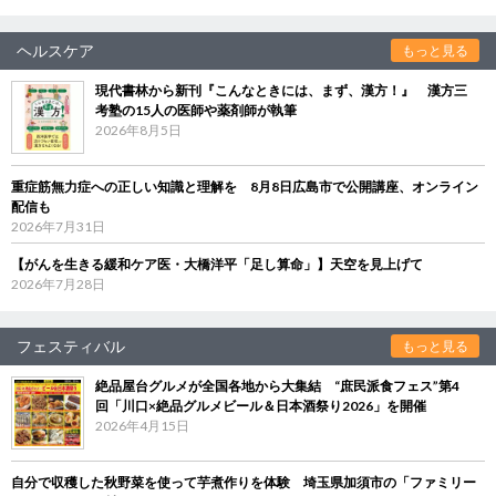
ヘルスケア
もっと見る
現代書林から新刊『こんなときには、まず、漢方！』 漢方三
考塾の15人の医師や薬剤師が執筆
2026年8月5日
重症筋無力症への正しい知識と理解を 8月8日広島市で公開講座、オンライン
配信も
2026年7月31日
【がんを生きる緩和ケア医・大橋洋平「足し算命」】天空を見上げて
2026年7月28日
フェスティバル
もっと見る
絶品屋台グルメが全国各地から大集結 “庶民派食フェス”第4
回「川口×絶品グルメビール＆日本酒祭り2026」を開催
2026年4月15日
自分で収穫した秋野菜を使って芋煮作りを体験 埼玉県加須市の「ファミリー