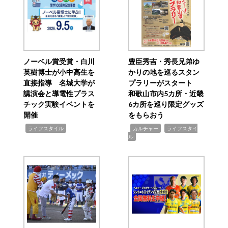
ノーベル賞受賞・白川
豊臣秀吉・秀長兄弟ゆ
英樹博士が小中高生を
かりの地を巡るスタン
直接指導 名城大学が
プラリーがスタート
講演会と導電性プラス
和歌山市内5カ所・近畿
チック実験イベントを
6カ所を巡り限定グッズ
開催
をもらおう
,
,
,
ライフスタイル
カルチャー
ライフスタイ
ル