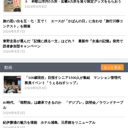
ト 和歌山市内5カ所・近畿6カ所を巡り限定グッズをもらおう
2026年8月8日
旅の思い出を五・七・五で！ エースが「かばんの日」に合わせ「旅行川柳コ
ンテスト」を開催
2026年8月7日
東野圭吾が選んだ「記憶に残る一文」はどれ？ 最新作『永遠の記憶』発売で
読者参加型キャンペーン
2026年8月7日
動画
もっと見る
「100歳現役」目指すシニア1500人が集結 マンション管理代
務員イベント「うぇるねすシップ」
2026年8月4日
AI時代、「暗黙知」は継承できるのか 「デジブレ」説明会／ラウンドテーブ
ル
2026年8月3日
紀伊勝浦の魅力を堪能 ホテル浦島、日昇館をリニューアル
2026年8月3日