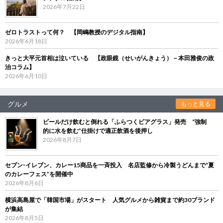
2026年7月22日
ゼロトラストって何？ 【岡嶋教授のデジタル指南】
2026年6月18日
きっと大平元首相は泣いている 【政眼鏡（せいがんきょう）－本田雅俊の政
治コラム】
2026年6月10日
グルメ
もっと見る
ビールだけ飲むと倒れる「ふらつくビアグラス」発売 “強制
的に水を飲む”仕掛けで適正飲酒を後押し
2026年8月7日
セブン‐イレブン、カレー15商品を一斉投入 名店監修から冷製うどんまで“夏
のカレーフェス”を開催中
2026年8月6日
横浜高島屋で「韓国市場」がスタート 人気グルメから雑貨まで約30ブランド
が集結
2026年8月5日