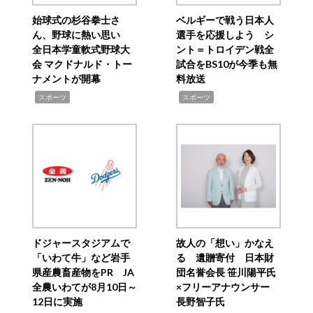
始球式の杉谷拳士さ
ベルギーで戦う日本人
ん、野球に熱い思い
選手を応援しよう シ
全日本学童軟式野球大
ント＝トロイデン戦全
会 マクドナルド・トー
試合をBS10が今季も無
ナメントが開幕
料放送
,
,
スポーツ
スポーツ
ドジャースタジアムで
故人の「想い」かなえ
「いわて牛」など岩手
る 遺贈寄付 日本財
県産農畜産物をPR JA
団名誉会長 笹川陽平氏
全農いわてが8月10日～
×フリーアナウンサー
12日に実施
長野智子氏