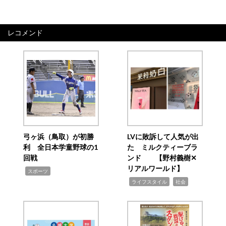
レコメンド
弓ヶ浜（鳥取）が初勝
LVに敗訴して人気が出
利 全日本学童野球の1
た ミルクティーブラ
回戦
ンド 【野村義樹✕
リアルワールド】
,
スポーツ
,
,
ライフスタイル
社会