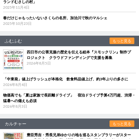
ランドむさしの村」
2025年11月4日
春だけじゃもったいないさくらの名所、加治川で秋のマルシェ
2025年10月23日
ふむふむ
もっと見る
四日市の公害克服の歴史を伝える絵本『スモックリン』制作プ
ロジェクト クラウドファンディングで支援を募集
2026年8月5日
「中東発」値上げラッシュが本格化 飲食料品値上げ、約3年ぶりの多さに
2026年8月4日
物価高でも「夏は家族で長距離ドライブ」 宿泊ドライブ予算4万円超、渋滞・
猛暑への備えも必須
2026年8月3日
カルチャー
もっと見る
豊臣秀吉・秀長兄弟ゆかりの地を巡るスタンプラリーがスター