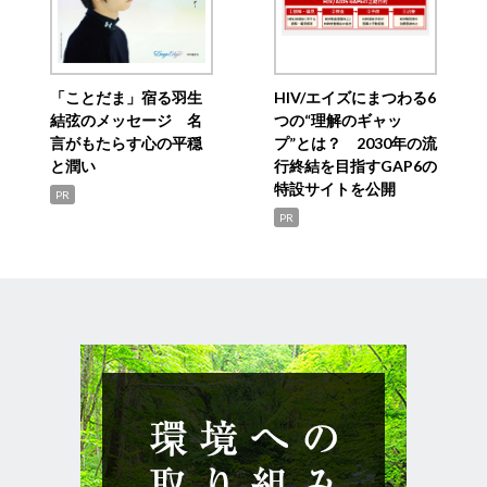
「ことだま」宿る羽生
HIV/エイズにまつわる6
結弦のメッセージ 名
つの“理解のギャッ
言がもたらす心の平穏
プ”とは？ 2030年の流
と潤い
行終結を目指すGAP6の
特設サイトを公開
PR
PR