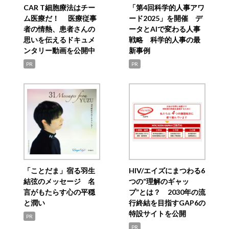
CAR T細胞療法はチー
「第4回科学的人事アワ
ム医療だ！ 医療従事
ード2025」を開催 デ
者の情熱、患者さんの
ータとAIで変わる人事
思いを伝えるドキュメ
戦略 科学的人事の最
ンタリー動画を公開中
新事例
PR
PR
「ことだま」宿る羽生
HIV/エイズにまつわる6
結弦のメッセージ 名
つの“理解のギャッ
言がもたらす心の平穏
プ”とは？ 2030年の流
と潤い
行終結を目指すGAP6の
特設サイトを公開
PR
PR