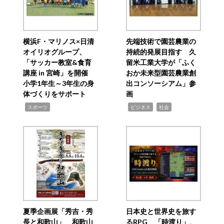
横浜F・マリノス×日清
先端技術で園芸農業の
オイリオグループ、
持続的発展目指す 久
「サッカー教室&食育
留米工業大学が「ふく
講座 in 宮崎」を開催
おか未来型園芸農業創
小学1年生～3年生の身
出コンソーシアム」参
体づくりをサポート
画
,
,
,
スポーツ
ビジネス
社会
夏季企画展「秀吉・秀
日本史と世界史を旅す
長と和歌山」 和歌山
るRPG 「時渡り」、