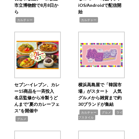
市立博物館で8月8日か
iOS/Androidで配信開
ら
始
,
,
カルチャー
カルチャー
セブン‐イレブン、カレ
横浜高島屋で「韓国市
ー15商品を一斉投入
場」がスタート 人気
名店監修から冷製うど
グルメから雑貨まで約
んまで“夏のカレーフェ
30ブランドが集結
ス”を開催中
,
,
,
カルチャー
グルメ
ライ
フスタイル
,
グルメ