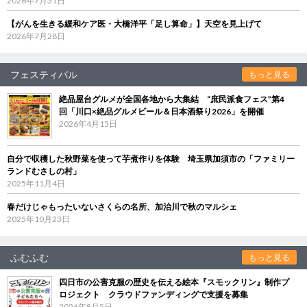
2026年7月31日
【がんを生きる緩和ケア医・大橋洋平「足し算命」】天空を見上げて
2026年7月28日
フェスティバル
もっと見る
絶品屋台グルメが全国各地から大集結 “庶民派食フェス”第4
回「川口×絶品グルメビール＆日本酒祭り2026」を開催
2026年4月15日
自分で収穫した秋野菜を使って芋煮作りを体験 埼玉県加須市の「ファミリー
ランドむさしの村」
2025年11月4日
春だけじゃもったいないさくらの名所、加治川で秋のマルシェ
2025年10月23日
ふむふむ
もっと見る
四日市の公害克服の歴史を伝える絵本『スモックリン』制作プ
ロジェクト クラウドファンディングで支援を募集
2026年8月5日