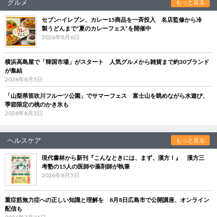
グルメ
もっと見る
セブン‐イレブン、カレー15商品を一斉投入 名店監修から冷
製うどんまで“夏のカレーフェス”を開催中
2026年8月6日
横浜高島屋で「韓国市場」がスタート 人気グルメから雑貨まで約30ブランド
が集結
2026年8月5日
「山梨県笛吹川フルーツ公園」でサマーフェス 富士山を眺めながら水遊び、
季節限定の桃のかき氷も
2026年8月3日
ヘルスケア
もっと見る
現代書林から新刊『こんなときには、まず、漢方！』 漢方三
考塾の15人の医師や薬剤師が執筆
2026年8月5日
重症筋無力症への正しい知識と理解を 8月8日広島市で公開講座、オンライン
配信も