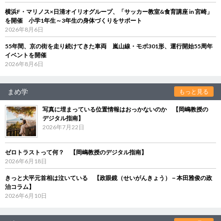
横浜F・マリノス×日清オイリオグループ、「サッカー教室&食育講座 in 宮崎」
を開催 小学1年生～3年生の身体づくりをサポート
2026年8月6日
55年間、京の街を走り続けてきた車両 嵐山線・モボ301形、運行開始55周年
イベントを開催
2026年8月6日
まめ学
もっと見る
写真に埋まっている位置情報はおっかないのか 【岡嶋教授の
デジタル指南】
2026年7月22日
ゼロトラストって何？ 【岡嶋教授のデジタル指南】
2026年6月18日
きっと大平元首相は泣いている 【政眼鏡（せいがんきょう）－本田雅俊の政
治コラム】
2026年6月10日