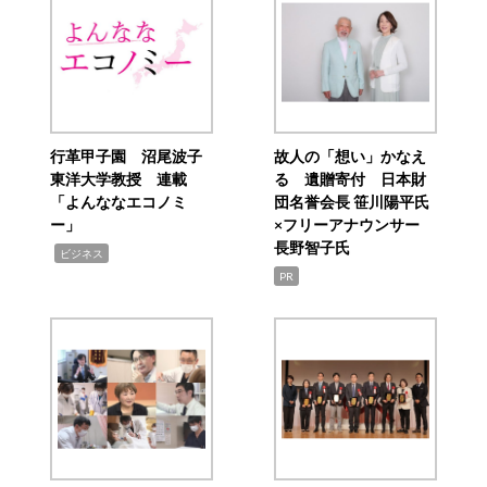
行革甲子園 沼尾波子
故人の「想い」かなえ
東洋大学教授 連載
る 遺贈寄付 日本財
「よんななエコノミ
団名誉会長 笹川陽平氏
ー」
×フリーアナウンサー
長野智子氏
,
ビジネス
PR