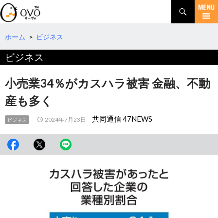
検
索
コ
ン
テ
ホーム
>
ビジネス
ン
ビジネス
ツ
へ
移
小売業34％がカスハラ被害 金融、不動
動
産も多く
共同通信 47NEWS
2024年7月23日
ビジネス