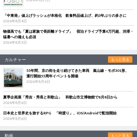
「中東発」値上げラッシュが本格化 飲食料品値上げ、約3年ぶりの多さに
2026年8月4日
物価高でも「夏は家族で長距離ドライブ」 宿泊ドライブ予算4万円超、渋滞・
猛暑への備えも必須
2026年8月3日
カルチャー
もっと見る
55年間、京の街を走り続けてきた車両 嵐山線・モボ301形、
運行開始55周年イベントを開催
2026年8月6日
夏季企画展「秀吉・秀長と和歌山」 和歌山市立博物館で8月8日から
2026年8月6日
日本史と世界史を旅するRPG 「時渡り」、iOS/Androidで配信開始
2026年8月6日
動画
もっと見る