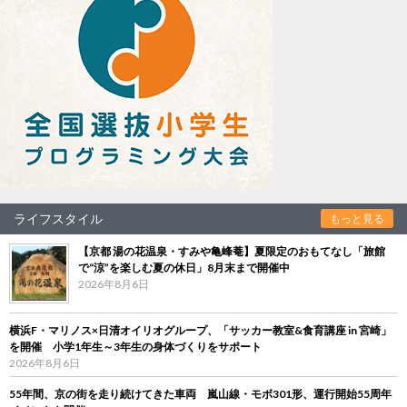
ライフスタイル
もっと見る
【京都 湯の花温泉・すみや亀峰菴】夏限定のおもてなし「旅館
で“涼”を楽しむ夏の休日」8月末まで開催中
2026年8月6日
横浜F・マリノス×日清オイリオグループ、「サッカー教室&食育講座 in 宮崎」
を開催 小学1年生～3年生の身体づくりをサポート
2026年8月6日
55年間、京の街を走り続けてきた車両 嵐山線・モボ301形、運行開始55周年