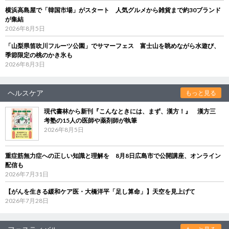
横浜高島屋で「韓国市場」がスタート 人気グルメから雑貨まで約30ブランド
が集結
2026年8月5日
「山梨県笛吹川フルーツ公園」でサマーフェス 富士山を眺めながら水遊び、
季節限定の桃のかき氷も
2026年8月3日
ヘルスケア
もっと見る
現代書林から新刊『こんなときには、まず、漢方！』 漢方三
考塾の15人の医師や薬剤師が執筆
2026年8月5日
重症筋無力症への正しい知識と理解を 8月8日広島市で公開講座、オンライン
配信も
2026年7月31日
【がんを生きる緩和ケア医・大橋洋平「足し算命」】天空を見上げて
2026年7月28日