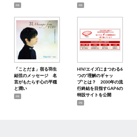
PR
PR
「ことだま」宿る羽生
HIV/エイズにまつわる6
結弦のメッセージ 名
つの“理解のギャッ
言がもたらす心の平穏
プ”とは？ 2030年の流
と潤い
行終結を目指すGAP6の
特設サイトを公開
PR
PR