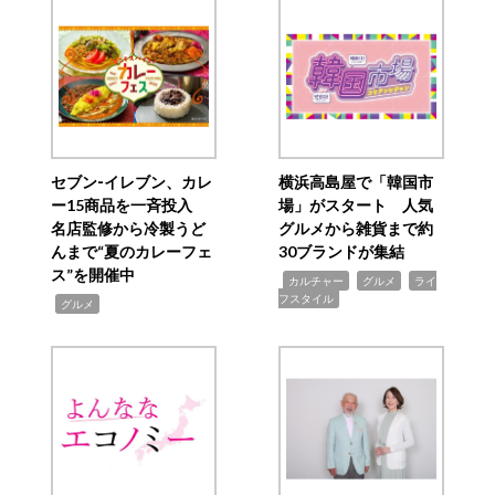
セブン‐イレブン、カレ
横浜高島屋で「韓国市
ー15商品を一斉投入
場」がスタート 人気
名店監修から冷製うど
グルメから雑貨まで約
んまで“夏のカレーフェ
30ブランドが集結
ス”を開催中
,
,
,
カルチャー
グルメ
ライ
フスタイル
,
グルメ