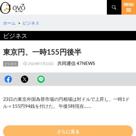
検
索
コ
ン
テ
ホーム
>
ビジネス
ン
ビジネス
ツ
へ
移
東京円、一時155円後半
動
共同通信 47NEWS
2024年7月23日
ビジネス
23日の東京外国為替市場の円相場は対ドルで上昇し、一時1ド
ル＝155円94銭を付けた。 午後5時現在……
さらに見る