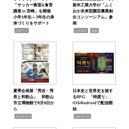
「サッカー教室&食育
留米工業大学が「ふく
講座 in 宮崎」を開催
おか未来型園芸農業創
小学1年生～3年生の身
出コンソーシアム」参
体づくりをサポート
画
,
,
,
スポーツ
ビジネス
社会
夏季企画展「秀吉・秀
日本史と世界史を旅す
長と和歌山」 和歌山
るRPG 「時渡り」、
市立博物館で8月8日か
iOS/Androidで配信開
ら
始
,
,
カルチャー
カルチャー