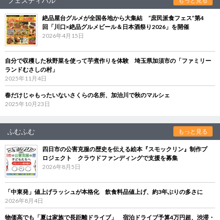
フェスティバル
もっと見る
絶品屋台グルメが全国各地から大集結 “庶民派食フェス”第4
回「川口×絶品グルメビール＆日本酒祭り2026」を開催
2026年4月15日
自分で収穫した秋野菜を使って芋煮作りを体験 埼玉県加須市の「ファミリー
ランドむさしの村」
2025年11月4日
春だけじゃもったいないさくらの名所、加治川で秋のマルシェ
2025年10月23日
ふむふむ
もっと見る
四日市の公害克服の歴史を伝える絵本『スモックリン』制作プ
ロジェクト クラウドファンディングで支援を募集
2026年8月5日
「中東発」値上げラッシュが本格化 飲食料品値上げ、約3年ぶりの多さに
2026年8月4日
物価高でも「夏は家族で長距離ドライブ」 宿泊ドライブ予算4万円超、渋滞・