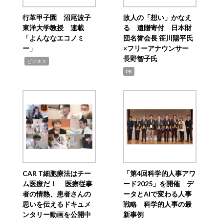
行革甲子園 沼尾波子
故人の「想い」かなえ
東洋大学教授 連載
る 遺贈寄付 日本財
「よんななエコノミ
団名誉会長 笹川陽平氏
ー」
×フリーアナウンサー
長野智子氏
,
ビジネス
PR
CAR T細胞療法はチー
「第4回科学的人事アワ
ム医療だ！ 医療従事
ード2025」を開催 デ
者の情熱、患者さんの
ータとAIで変わる人事
思いを伝えるドキュメ
戦略 科学的人事の最
ンタリー動画を公開中
新事例