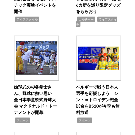
チック実験イベントを
6カ所を巡り限定グッズ
開催
をもらおう
,
,
,
ライフスタイル
カルチャー
ライフスタイ
ル
始球式の杉谷拳士さ
ベルギーで戦う日本人
ん、野球に熱い思い
選手を応援しよう シ
全日本学童軟式野球大
ント＝トロイデン戦全
会 マクドナルド・トー
試合をBS10が今季も無
ナメントが開幕
料放送
,
,
スポーツ
スポーツ