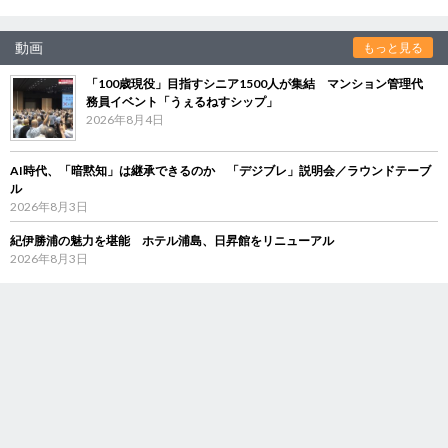
動画
もっと見る
「100歳現役」目指すシニア1500人が集結 マンション管理代
務員イベント「うぇるねすシップ」
2026年8月4日
AI時代、「暗黙知」は継承できるのか 「デジブレ」説明会／ラウンドテーブ
ル
2026年8月3日
紀伊勝浦の魅力を堪能 ホテル浦島、日昇館をリニューアル
2026年8月3日