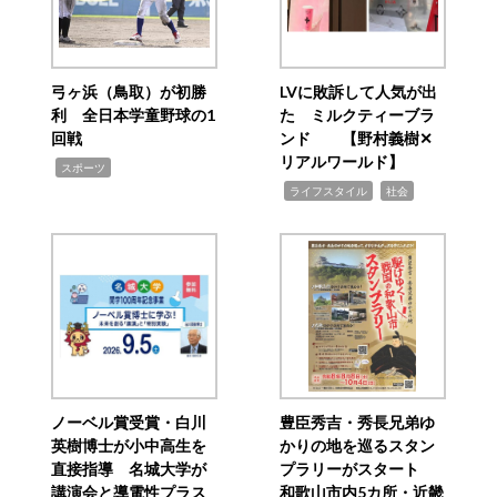
弓ヶ浜（鳥取）が初勝
LVに敗訴して人気が出
利 全日本学童野球の1
た ミルクティーブラ
回戦
ンド 【野村義樹✕
リアルワールド】
,
スポーツ
,
,
ライフスタイル
社会
ノーベル賞受賞・白川
豊臣秀吉・秀長兄弟ゆ
英樹博士が小中高生を
かりの地を巡るスタン
直接指導 名城大学が
プラリーがスタート
講演会と導電性プラス
和歌山市内5カ所・近畿