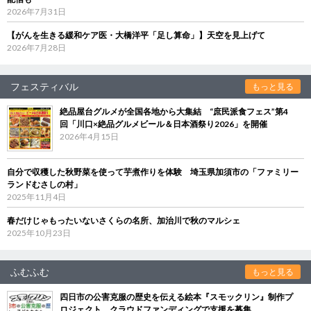
2026年7月31日
【がんを生きる緩和ケア医・大橋洋平「足し算命」】天空を見上げて
2026年7月28日
フェスティバル
もっと見る
絶品屋台グルメが全国各地から大集結 “庶民派食フェス”第4
回「川口×絶品グルメビール＆日本酒祭り2026」を開催
2026年4月15日
自分で収穫した秋野菜を使って芋煮作りを体験 埼玉県加須市の「ファミリー
ランドむさしの村」
2025年11月4日
春だけじゃもったいないさくらの名所、加治川で秋のマルシェ
2025年10月23日
ふむふむ
もっと見る
四日市の公害克服の歴史を伝える絵本『スモックリン』制作プ
ロジェクト クラウドファンディングで支援を募集