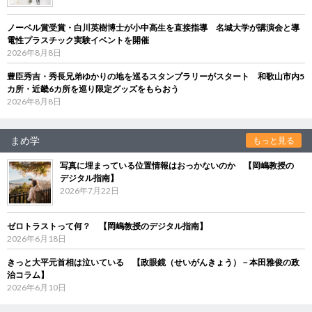
ノーベル賞受賞・白川英樹博士が小中高生を直接指導 名城大学が講演会と導
電性プラスチック実験イベントを開催
2026年8月8日
豊臣秀吉・秀長兄弟ゆかりの地を巡るスタンプラリーがスタート 和歌山市内5
カ所・近畿6カ所を巡り限定グッズをもらおう
2026年8月8日
まめ学
もっと見る
写真に埋まっている位置情報はおっかないのか 【岡嶋教授の
デジタル指南】
2026年7月22日
ゼロトラストって何？ 【岡嶋教授のデジタル指南】
2026年6月18日
きっと大平元首相は泣いている 【政眼鏡（せいがんきょう）－本田雅俊の政
治コラム】
2026年6月10日