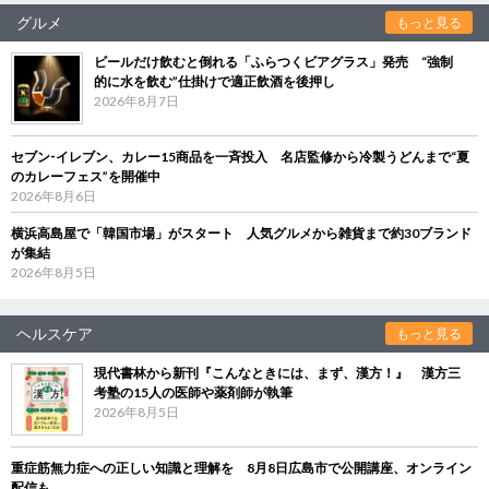
グルメ
もっと見る
ビールだけ飲むと倒れる「ふらつくビアグラス」発売 “強制
的に水を飲む”仕掛けで適正飲酒を後押し
2026年8月7日
セブン‐イレブン、カレー15商品を一斉投入 名店監修から冷製うどんまで“夏
のカレーフェス”を開催中
2026年8月6日
横浜高島屋で「韓国市場」がスタート 人気グルメから雑貨まで約30ブランド
が集結
2026年8月5日
ヘルスケア
もっと見る
現代書林から新刊『こんなときには、まず、漢方！』 漢方三
考塾の15人の医師や薬剤師が執筆
2026年8月5日
重症筋無力症への正しい知識と理解を 8月8日広島市で公開講座、オンライン
配信も