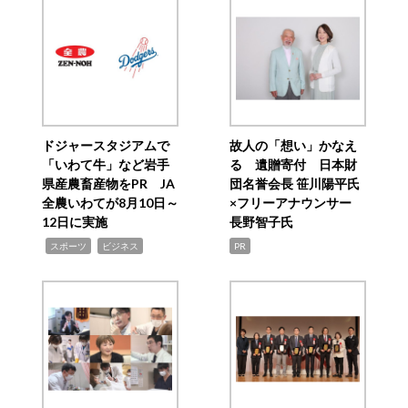
ドジャースタジアムで
故人の「想い」かなえ
「いわて牛」など岩手
る 遺贈寄付 日本財
県産農畜産物をPR JA
団名誉会長 笹川陽平氏
全農いわてが8月10日～
×フリーアナウンサー
12日に実施
長野智子氏
,
,
スポーツ
ビジネス
PR