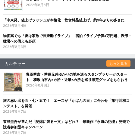
2026年8月5日
「中東発」値上げラッシュが本格化 飲食料品値上げ、約3年ぶりの多さに
2026年8月4日
物価高でも「夏は家族で長距離ドライブ」 宿泊ドライブ予算4万円超、渋滞・
猛暑への備えも必須
2026年8月3日
カルチャー
もっと見る
豊臣秀吉・秀長兄弟ゆかりの地を巡るスタンプラリーがスター
ト 和歌山市内5カ所・近畿6カ所を巡り限定グッズをもらおう
2026年8月8日
旅の思い出を五・七・五で！ エースが「かばんの日」に合わせ「旅行川柳コ
ンテスト」を開催
2026年8月7日
東野圭吾が選んだ「記憶に残る一文」はどれ？ 最新作『永遠の記憶』発売で
読者参加型キャンペーン
2026年8月7日