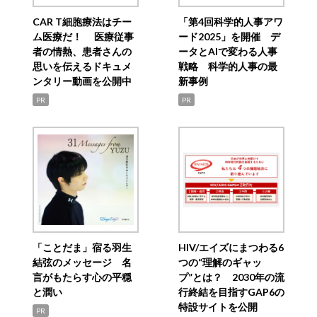
CAR T細胞療法はチー
「第4回科学的人事アワ
ム医療だ！ 医療従事
ード2025」を開催 デ
者の情熱、患者さんの
ータとAIで変わる人事
思いを伝えるドキュメ
戦略 科学的人事の最
ンタリー動画を公開中
新事例
PR
PR
「ことだま」宿る羽生
HIV/エイズにまつわる6
結弦のメッセージ 名
つの“理解のギャッ
言がもたらす心の平穏
プ”とは？ 2030年の流
と潤い
行終結を目指すGAP6の
特設サイトを公開
PR