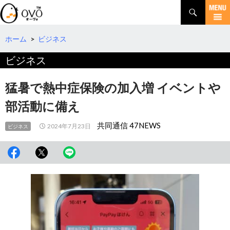
検
索
コ
ン
テ
ホーム
>
ビジネス
ン
ビジネス
ツ
へ
移
猛暑で熱中症保険の加入増 イベントや
動
部活動に備え
共同通信 47NEWS
2024年7月23日
ビジネス