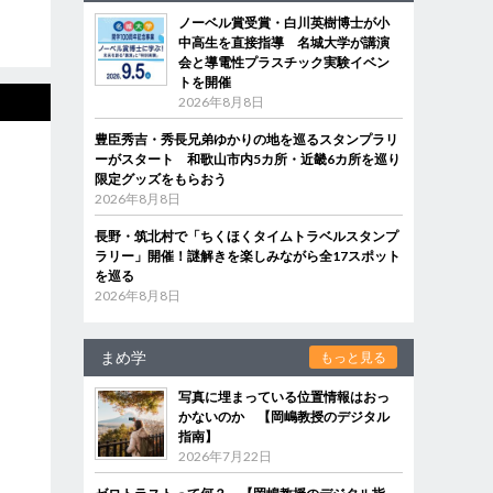
ノーベル賞受賞・白川英樹博士が小
中高生を直接指導 名城大学が講演
会と導電性プラスチック実験イベン
トを開催
2026年8月8日
豊臣秀吉・秀長兄弟ゆかりの地を巡るスタンプラリ
ーがスタート 和歌山市内5カ所・近畿6カ所を巡り
限定グッズをもらおう
2026年8月8日
長野・筑北村で「ちくほくタイムトラベルスタンプ
ラリー」開催！謎解きを楽しみながら全17スポット
を巡る
2026年8月8日
まめ学
もっと見る
写真に埋まっている位置情報はおっ
かないのか 【岡嶋教授のデジタル
指南】
2026年7月22日