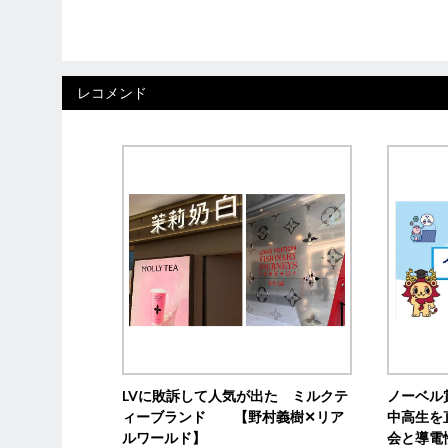
レコメンド
LVに敗訴して人気が出た ミルクテ
ノーベル
ィーブランド 【野村義樹✕リア
中高生を
ルワールド】
会と導電