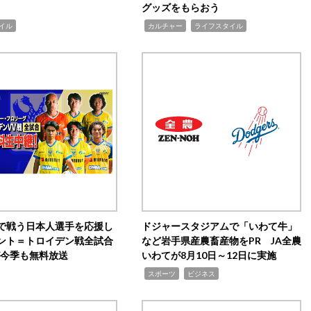
グッズをもらおう
,
,
イル
カルチャー
ライフスタイル
で戦う日本人選手を応援し
ドジャースタジアムで「いわて牛」
ント＝トロイデン戦全試合
など岩手県産農畜産物をPR JA全農
0が今季も無料放送
いわてが8月10日～12日に実施
,
,
スポーツ
ビジネス