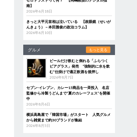
ゼロトラストって何？ 【岡嶋教授のデジタル指
南】
2026年6月18日
きっと大平元首相は泣いている 【政眼鏡（せいが
んきょう）－本田雅俊の政治コラム】
2026年6月10日
グルメ
もっと見る
ビールだけ飲むと倒れる「ふらつく
ビアグラス」発売 “強制的に水を飲
む”仕掛けで適正飲酒を後押し
2026年8月7日
セブン‐イレブン、カレー15商品を一斉投入 名店
監修から冷製うどんまで“夏のカレーフェス”を開催
中
2026年8月6日
横浜高島屋で「韓国市場」がスタート 人気グルメ
から雑貨まで約30ブランドが集結
2026年8月5日