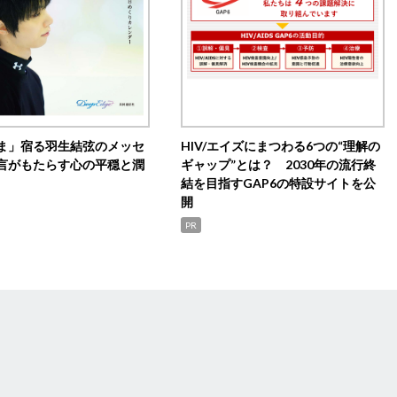
ま」宿る羽生結弦のメッセ
HIV/エイズにまつわる6つの“理解の
言がもたらす心の平穏と潤
ギャップ”とは？ 2030年の流行終
結を目指すGAP6の特設サイトを公
開
PR