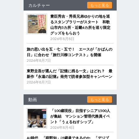
カルチャー
もっと見る
豊臣秀吉・秀長兄弟ゆかりの地を巡
るスタンプラリーがスタート 和歌
山市内5カ所・近畿6カ所を巡り限定
グッズをもらおう
2026年8月8日
旅の思い出を五・七・五で！ エースが「かばんの
日」に合わせ「旅行川柳コンテスト」を開催
2026年8月7日
東野圭吾が選んだ「記憶に残る一文」はどれ？ 最
新作『永遠の記憶』発売で読者参加型キャンペーン
2026年8月7日
動画
もっと見る
「100歳現役」目指すシニア1500人
が集結 マンション管理代務員イベ
ント「うぇるねすシップ」
2026年8月4日
AI時代、「暗黙知」は継承できるのか 「デジブ