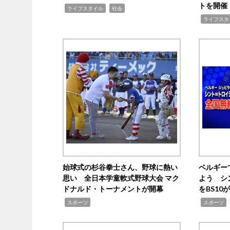
トを開催
,
,
ライフスタイル
社会
,
ライフスタ
始球式の杉谷拳士さん、野球に熱い
ベルギー
思い 全日本学童軟式野球大会 マク
よう シ
ドナルド・トーナメントが開幕
をBS1
,
,
スポーツ
スポーツ