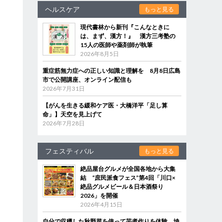
ヘルスケア
もっと見る
現代書林から新刊『こんなときに
は、まず、漢方！』 漢方三考塾の
15人の医師や薬剤師が執筆
2026年8月5日
重症筋無力症への正しい知識と理解を 8月8日広島
市で公開講座、オンライン配信も
2026年7月31日
【がんを生きる緩和ケア医・大橋洋平「足し算
命」】天空を見上げて
2026年7月28日
フェスティバル
もっと見る
絶品屋台グルメが全国各地から大集
結 “庶民派食フェス”第4回「川口×
絶品グルメビール＆日本酒祭り
2026」を開催
2026年4月15日
自分で収穫した秋野菜を使って芋煮作りを体験 埼