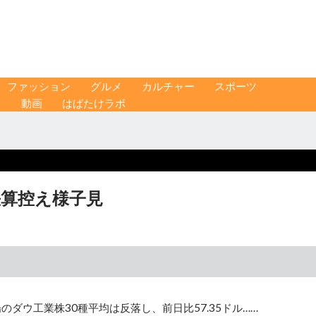
ファッション
グルメ
カルチャー
スポーツ
ス
動画
はばたけラボ
決算控え様子見
ダウ工業株30種平均は反落し、前日比57.35ドル……