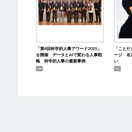
「第4回科学的人事アワード2025」
「ことだ
を開催 データとAIで変わる人事戦
ージ 名
略 科学的人事の最新事例
い
PR
PR