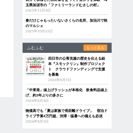
玉県加須市の「ファミリーランドむさしの村」
2025年11月4日
春だけじゃもったいないさくらの名所、加治川で秋
のマルシェ
2025年10月23日
ふむふむ
もっと見る
四日市の公害克服の歴史を伝える絵
本『スモックリン』制作プロジェク
ト クラウドファンディングで支援
を募集
2026年8月5日
「中東発」値上げラッシュが本格化 飲食料品値上
げ、約3年ぶりの多さに
2026年8月4日
物価高でも「夏は家族で長距離ドライブ」 宿泊ド
ライブ予算4万円超、渋滞・猛暑への備えも必須
2026年8月3日