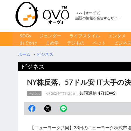
OVO [オーヴォ]
話題の情報を発信するサイト
コンテンツへ移動
検
SDGs
ジェンダー
ライフスタイル
エンタメ
索
おでかけ
まめ学
デジもの
ペット
ビジネ
ホーム
>
ビジネス
ビジネス
NY株反落、57ドル安 IT大手の
共同通信 47NEWS
2024年7月24日
ビジネス
【ニューヨーク共同】23日のニューヨーク株式市場の