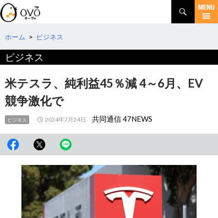
検
索
コ
ン
テ
ホーム
>
ビジネス
ン
ビジネス
ツ
へ
移
米テスラ、純利益45％減 4～6月、EV
動
競争激化で
共同通信 47NEWS
2024年7月24日
ビジネス