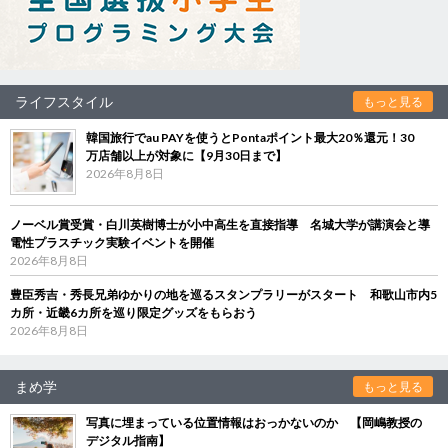
ライフスタイル
もっと見る
韓国旅行でau PAYを使うとPontaポイント最大20％還元！30
万店舗以上が対象に【9月30日まで】
2026年8月8日
ノーベル賞受賞・白川英樹博士が小中高生を直接指導 名城大学が講演会と導
電性プラスチック実験イベントを開催
2026年8月8日
豊臣秀吉・秀長兄弟ゆかりの地を巡るスタンプラリーがスタート 和歌山市内5
カ所・近畿6カ所を巡り限定グッズをもらおう
2026年8月8日
まめ学
もっと見る
写真に埋まっている位置情報はおっかないのか 【岡嶋教授の
デジタル指南】