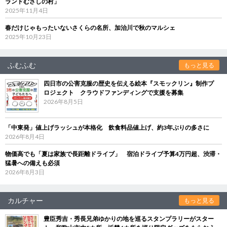
ランドむさしの村」
2025年11月4日
春だけじゃもったいないさくらの名所、加治川で秋のマルシェ
2025年10月23日
ふむふむ
もっと見る
四日市の公害克服の歴史を伝える絵本『スモックリン』制作プ
ロジェクト クラウドファンディングで支援を募集
2026年8月5日
「中東発」値上げラッシュが本格化 飲食料品値上げ、約3年ぶりの多さに
2026年8月4日
物価高でも「夏は家族で長距離ドライブ」 宿泊ドライブ予算4万円超、渋滞・
猛暑への備えも必須
2026年8月3日
カルチャー
もっと見る
豊臣秀吉・秀長兄弟ゆかりの地を巡るスタンプラリーがスター