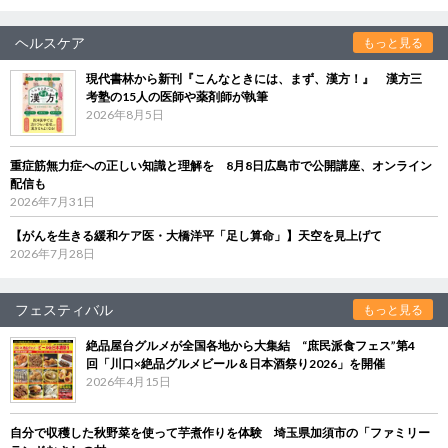
ヘルスケア
もっと見る
現代書林から新刊『こんなときには、まず、漢方！』 漢方三
考塾の15人の医師や薬剤師が執筆
2026年8月5日
重症筋無力症への正しい知識と理解を 8月8日広島市で公開講座、オンライン
配信も
2026年7月31日
【がんを生きる緩和ケア医・大橋洋平「足し算命」】天空を見上げて
2026年7月28日
フェスティバル
もっと見る
絶品屋台グルメが全国各地から大集結 “庶民派食フェス”第4
回「川口×絶品グルメビール＆日本酒祭り2026」を開催
2026年4月15日
自分で収穫した秋野菜を使って芋煮作りを体験 埼玉県加須市の「ファミリー