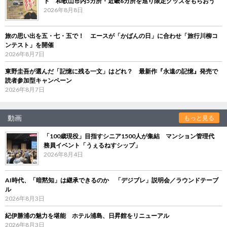
ト 和歌山市内5カ所・近畿6カ所を巡り限定グッズをもらおう
2026年8月8日
旅の思い出を五・七・五で！ エースが「かばんの日」に合わせ「旅行川柳コ
ンテスト」を開催
2026年8月7日
東野圭吾が選んだ「記憶に残る一文」はどれ？ 最新作『永遠の記憶』発売で
読者参加型キャンペーン
2026年8月7日
動画
もっと見る
「100歳現役」目指すシニア1500人が集結 マンション管理代
務員イベント「うぇるねすシップ」
2026年8月4日
AI時代、「暗黙知」は継承できるのか 「デジブレ」説明会／ラウンドテーブ
ル
2026年8月3日
紀伊勝浦の魅力を堪能 ホテル浦島、日昇館をリニューアル
2026年8月3日