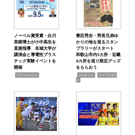
ノーベル賞受賞・白川
豊臣秀吉・秀長兄弟ゆ
英樹博士が小中高生を
かりの地を巡るスタン
直接指導 名城大学が
プラリーがスタート
講演会と導電性プラス
和歌山市内5カ所・近畿
チック実験イベントを
6カ所を巡り限定グッズ
開催
をもらおう
,
,
,
ライフスタイル
カルチャー
ライフスタイ
ル