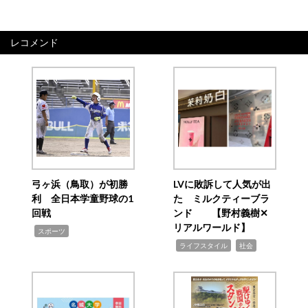
レコメンド
弓ヶ浜（鳥取）が初勝
LVに敗訴して人気が出
利 全日本学童野球の1
た ミルクティーブラ
回戦
ンド 【野村義樹✕
リアルワールド】
,
スポーツ
,
,
ライフスタイル
社会