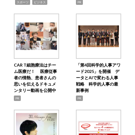
,
,
スポーツ
ビジネス
PR
CAR T細胞療法はチー
「第4回科学的人事アワ
ム医療だ！ 医療従事
ード2025」を開催 デ
者の情熱、患者さんの
ータとAIで変わる人事
思いを伝えるドキュメ
戦略 科学的人事の最
ンタリー動画を公開中
新事例
PR
PR