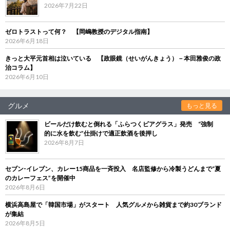
2026年7月22日
ゼロトラストって何？ 【岡嶋教授のデジタル指南】
2026年6月18日
きっと大平元首相は泣いている 【政眼鏡（せいがんきょう）－本田雅俊の政
治コラム】
2026年6月10日
グルメ
もっと見る
ビールだけ飲むと倒れる「ふらつくビアグラス」発売 “強制
的に水を飲む”仕掛けで適正飲酒を後押し
2026年8月7日
セブン‐イレブン、カレー15商品を一斉投入 名店監修から冷製うどんまで“夏
のカレーフェス”を開催中
2026年8月6日
横浜高島屋で「韓国市場」がスタート 人気グルメから雑貨まで約30ブランド
が集結
2026年8月5日