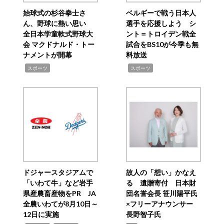
始球式の杉谷拳士さ
ベルギーで戦う日本人
ん、野球に熱い思い
選手を応援しよう シ
全日本学童軟式野球大
ント＝トロイデン戦全
会 マクドナルド・トー
試合をBS10が今季も無
ナメントが開幕
料放送
,
,
スポーツ
スポーツ
ドジャースタジアムで
故人の「想い」かなえ
「いわて牛」など岩手
る 遺贈寄付 日本財
県産農畜産物をPR JA
団名誉会長 笹川陽平氏
全農いわてが8月10日～
×フリーアナウンサー
12日に実施
長野智子氏