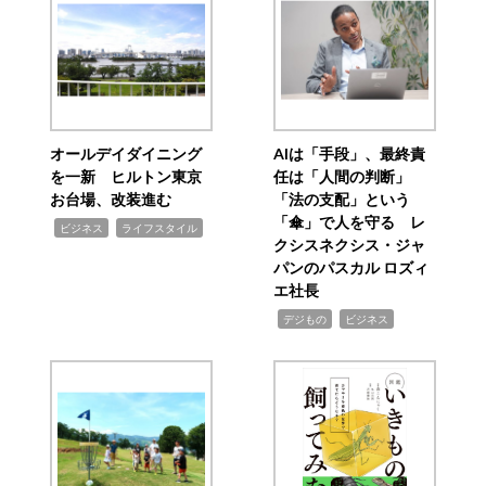
オールデイダイニング
AIは「手段」、最終責
を一新 ヒルトン東京
任は「人間の判断」
お台場、改装進む
「法の支配」という
「傘」で人を守る レ
,
,
ビジネス
ライフスタイル
クシスネクシス・ジャ
パンのパスカル ロズィ
エ社長
,
,
デジもの
ビジネス