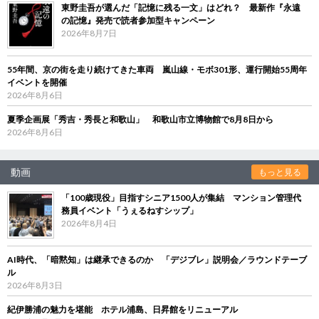
東野圭吾が選んだ「記憶に残る一文」はどれ？ 最新作『永遠
の記憶』発売で読者参加型キャンペーン
2026年8月7日
55年間、京の街を走り続けてきた車両 嵐山線・モボ301形、運行開始55周年
イベントを開催
2026年8月6日
夏季企画展「秀吉・秀長と和歌山」 和歌山市立博物館で8月8日から
2026年8月6日
動画
もっと見る
「100歳現役」目指すシニア1500人が集結 マンション管理代
務員イベント「うぇるねすシップ」
2026年8月4日
AI時代、「暗黙知」は継承できるのか 「デジブレ」説明会／ラウンドテーブ
ル
2026年8月3日
紀伊勝浦の魅力を堪能 ホテル浦島、日昇館をリニューアル