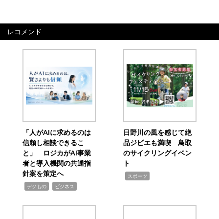
レコメンド
「人がAIに求めるのは
日野川の風を感じて絶
信頼し相談できるこ
品ジビエも満喫 鳥取
と」 ロジカがAI事業
のサイクリングイベン
者と導入機関の共通指
ト
針案を策定へ
,
スポーツ
,
,
デジもの
ビジネス