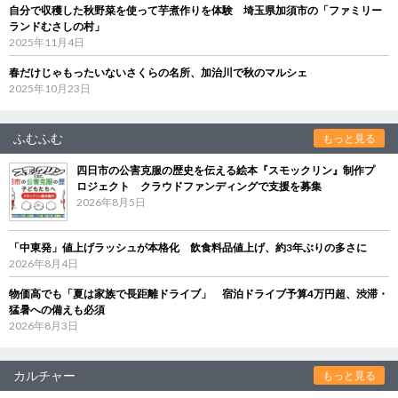
自分で収穫した秋野菜を使って芋煮作りを体験 埼玉県加須市の「ファミリー
ランドむさしの村」
2025年11月4日
春だけじゃもったいないさくらの名所、加治川で秋のマルシェ
2025年10月23日
ふむふむ
もっと見る
四日市の公害克服の歴史を伝える絵本『スモックリン』制作プ
ロジェクト クラウドファンディングで支援を募集
2026年8月5日
「中東発」値上げラッシュが本格化 飲食料品値上げ、約3年ぶりの多さに
2026年8月4日
物価高でも「夏は家族で長距離ドライブ」 宿泊ドライブ予算4万円超、渋滞・
猛暑への備えも必須
2026年8月3日
カルチャー
もっと見る