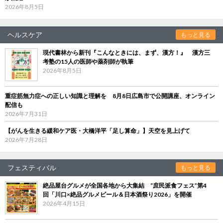
2026年8月5日
ヘルスケア
もっと見る
現代書林から新刊『こんなときには、まず、漢方！』 漢方三
考塾の15人の医師や薬剤師が執筆
2026年8月5日
重症筋無力症への正しい知識と理解を 8月8日広島市で公開講座、オンライン
配信も
2026年7月31日
【がんを生きる緩和ケア医・大橋洋平「足し算命」】天空を見上げて
2026年7月28日
フェスティバル
もっと見る
絶品屋台グルメが全国各地から大集結 “庶民派食フェス”第4
回「川口×絶品グルメビール＆日本酒祭り2026」を開催
2026年4月15日