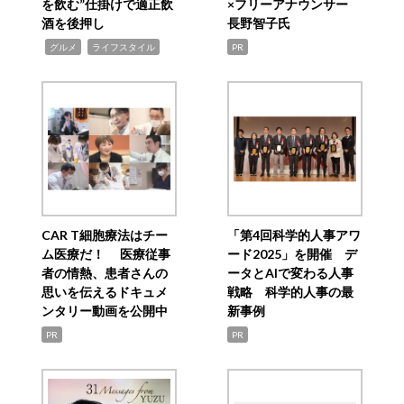
を飲む”仕掛けで適正飲
×フリーアナウンサー
酒を後押し
長野智子氏
,
,
グルメ
ライフスタイル
PR
CAR T細胞療法はチー
「第4回科学的人事アワ
ム医療だ！ 医療従事
ード2025」を開催 デ
者の情熱、患者さんの
ータとAIで変わる人事
思いを伝えるドキュメ
戦略 科学的人事の最
ンタリー動画を公開中
新事例
PR
PR