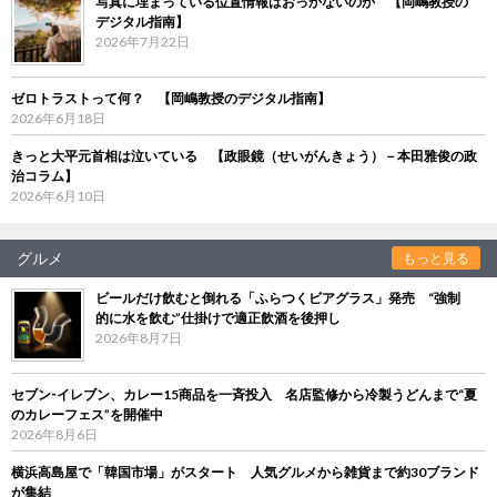
写真に埋まっている位置情報はおっかないのか 【岡嶋教授の
デジタル指南】
2026年7月22日
ゼロトラストって何？ 【岡嶋教授のデジタル指南】
2026年6月18日
きっと大平元首相は泣いている 【政眼鏡（せいがんきょう）－本田雅俊の政
治コラム】
2026年6月10日
グルメ
もっと見る
ビールだけ飲むと倒れる「ふらつくビアグラス」発売 “強制
的に水を飲む”仕掛けで適正飲酒を後押し
2026年8月7日
セブン‐イレブン、カレー15商品を一斉投入 名店監修から冷製うどんまで“夏
のカレーフェス”を開催中
2026年8月6日
横浜高島屋で「韓国市場」がスタート 人気グルメから雑貨まで約30ブランド
が集結