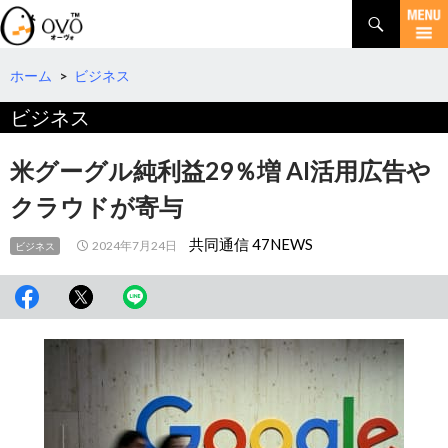
検
索
コ
ン
テ
ホーム
>
ビジネス
ン
ビジネス
ツ
へ
移
米グーグル純利益29％増 AI活用広告や
動
クラウドが寄与
共同通信 47NEWS
2024年7月24日
ビジネス