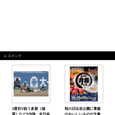
レコメンド
3度目V狙う多賀（滋
秋の日比谷公園に青森
賀）などが8強 全日本
のおいしいものが大集