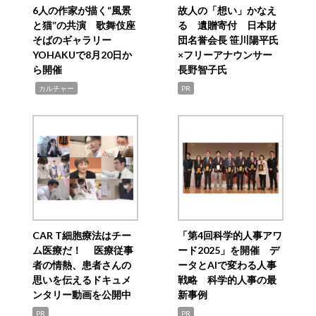
6人の作家が描く“風景
故人の「想い」かなえ
と猫”の共演 歌舞伎座
る 遺贈寄付 日本財
そばのギャラリー
団名誉会長 笹川陽平氏
YOHAKUで8月20日か
×フリーアナウンサー
ら開催
長野智子氏
,
カルチャー
PR
CAR T細胞療法はチー
「第4回科学的人事アワ
ム医療だ！ 医療従事
ード2025」を開催 デ
者の情熱、患者さんの
ータとAIで変わる人事
思いを伝えるドキュメ
戦略 科学的人事の最
ンタリー動画を公開中
新事例
PR
PR