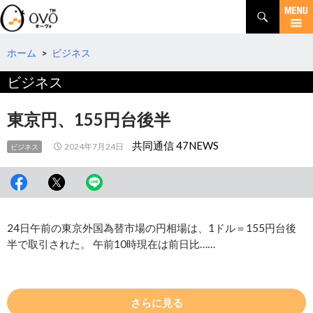
検
索
コ
ン
テ
ホーム
>
ビジネス
ン
ビジネス
ツ
へ
移
東京円、155円台後半
動
共同通信 47NEWS
2024年7月24日
ビジネス
24日午前の東京外国為替市場の円相場は、1ドル＝155円台後
半で取引された。 午前10時現在は前日比……
さらに見る