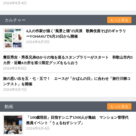
2026年8月4日
カルチャー
もっと見る
6人の作家が描く“風景と猫”の共演 歌舞伎座そばのギャラリ
ーYOHAKUで8月20日から開催
2026年8月9日
豊臣秀吉・秀長兄弟ゆかりの地を巡るスタンプラリーがスタート 和歌山市内5
カ所・近畿6カ所を巡り限定グッズをもらおう
2026年8月8日
旅の思い出を五・七・五で！ エースが「かばんの日」に合わせ「旅行川柳コ
ンテスト」を開催
2026年8月7日
動画
もっと見る
「100歳現役」目指すシニア1500人が集結 マンション管理代
務員イベント「うぇるねすシップ」
2026年8月4日