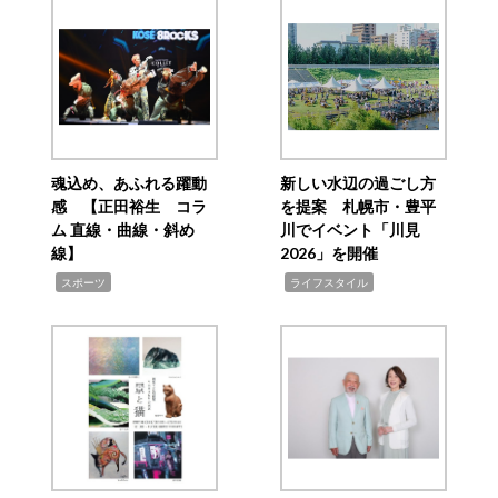
魂込め、あふれる躍動
新しい水辺の過ごし方
感 【正田裕生 コラ
を提案 札幌市・豊平
ム 直線・曲線・斜め
川でイベント「川見
線】
2026」を開催
,
,
スポーツ
ライフスタイル