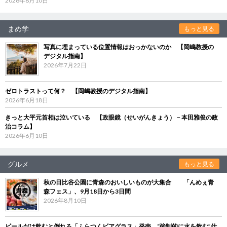
2026年8月10日
まめ学
もっと見る
写真に埋まっている位置情報はおっかないのか 【岡嶋教授の
デジタル指南】
2026年7月22日
ゼロトラストって何？ 【岡嶋教授のデジタル指南】
2026年6月18日
きっと大平元首相は泣いている 【政眼鏡（せいがんきょう）－本田雅俊の政
治コラム】
2026年6月10日
グルメ
もっと見る
秋の日比谷公園に青森のおいしいものが大集合 「んめぇ青
森フェス」、9月18日から3日間
2026年8月10日
ビールだけ飲むと倒れる「ふらつくビアグラス」発売 “強制的に水を飲む”仕