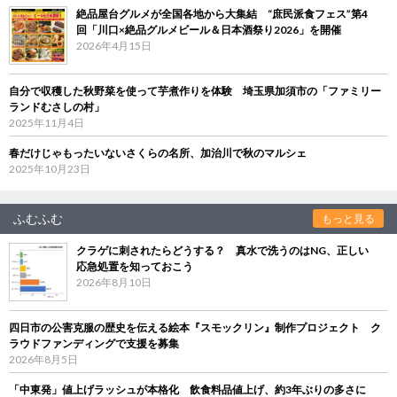
絶品屋台グルメが全国各地から大集結 “庶民派食フェス”第4
回「川口×絶品グルメビール＆日本酒祭り2026」を開催
2026年4月15日
自分で収穫した秋野菜を使って芋煮作りを体験 埼玉県加須市の「ファミリー
ランドむさしの村」
2025年11月4日
春だけじゃもったいないさくらの名所、加治川で秋のマルシェ
2025年10月23日
ふむふむ
もっと見る
クラゲに刺されたらどうする？ 真水で洗うのはNG、正しい
応急処置を知っておこう
2026年8月10日
四日市の公害克服の歴史を伝える絵本『スモックリン』制作プロジェクト ク
ラウドファンディングで支援を募集
2026年8月5日
「中東発」値上げラッシュが本格化 飲食料品値上げ、約3年ぶりの多さに