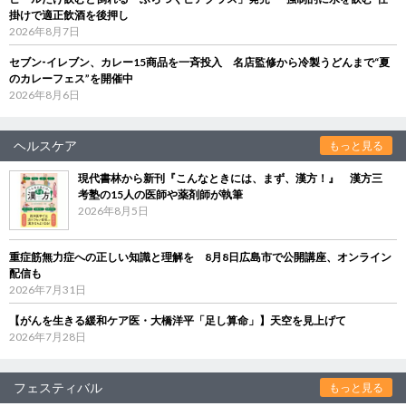
掛けで適正飲酒を後押し
2026年8月7日
セブン‐イレブン、カレー15商品を一斉投入 名店監修から冷製うどんまで“夏
のカレーフェス”を開催中
2026年8月6日
ヘルスケア
もっと見る
現代書林から新刊『こんなときには、まず、漢方！』 漢方三
考塾の15人の医師や薬剤師が執筆
2026年8月5日
重症筋無力症への正しい知識と理解を 8月8日広島市で公開講座、オンライン
配信も
2026年7月31日
【がんを生きる緩和ケア医・大橋洋平「足し算命」】天空を見上げて
2026年7月28日
フェスティバル
もっと見る