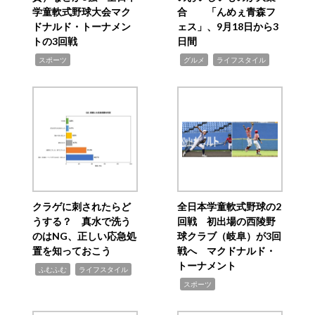
学童軟式野球大会マク
合 「んめぇ青森フ
ドナルド・トーナメン
ェス」、9月18日から3
トの3回戦
日間
,
,
,
スポーツ
グルメ
ライフスタイル
クラゲに刺されたらど
全日本学童軟式野球の2
うする？ 真水で洗う
回戦 初出場の西陵野
のはNG、正しい応急処
球クラブ（岐阜）が3回
置を知っておこう
戦へ マクドナルド・
トーナメント
,
,
ふむふむ
ライフスタイル
,
スポーツ