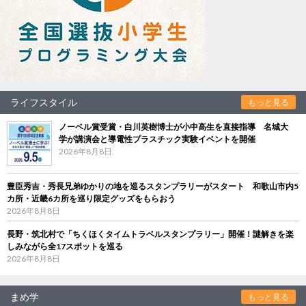
ライフスタイル
もっと見る
ノーベル賞受賞・白川英樹博士が小中高生を直接指導 名城大
学が講演会と導電性プラスチック実験イベントを開催
2026年8月8日
豊臣秀吉・秀長兄弟ゆかりの地を巡るスタンプラリーがスタート 和歌山市内5
カ所・近畿6カ所を巡り限定グッズをもらおう
2026年8月8日
長野・筑北村で「ちくほくタイムトラベルスタンプラリー」開催！謎解きを楽
しみながら全17スポットを巡る
2026年8月8日
まめ学
もっと見る