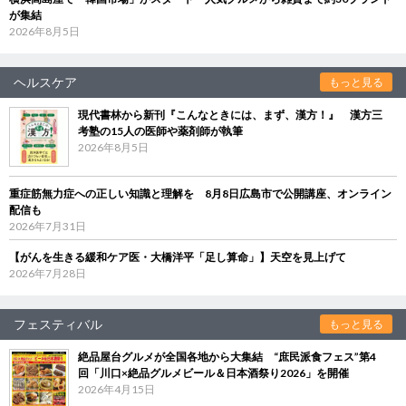
が集結
2026年8月5日
ヘルスケア
もっと見る
現代書林から新刊『こんなときには、まず、漢方！』 漢方三
考塾の15人の医師や薬剤師が執筆
2026年8月5日
重症筋無力症への正しい知識と理解を 8月8日広島市で公開講座、オンライン
配信も
2026年7月31日
【がんを生きる緩和ケア医・大橋洋平「足し算命」】天空を見上げて
2026年7月28日
フェスティバル
もっと見る
絶品屋台グルメが全国各地から大集結 “庶民派食フェス”第4
回「川口×絶品グルメビール＆日本酒祭り2026」を開催
2026年4月15日