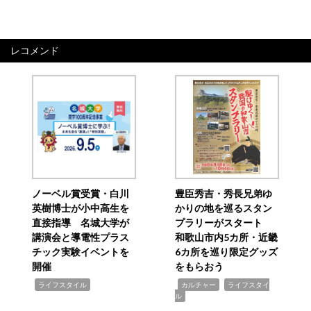
レコメンド
ノーベル賞受賞・白川
豊臣秀吉・秀長兄弟ゆ
英樹博士が小中高生を
かりの地を巡るスタン
直接指導 名城大学が
プラリーがスタート
講演会と導電性プラス
和歌山市内5カ所・近畿
チック実験イベントを
6カ所を巡り限定グッズ
開催
をもらおう
,
,
,
ライフスタイル
カルチャー
ライフスタイ
ル