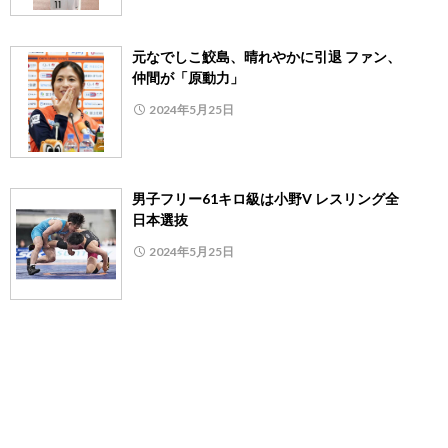
元なでしこ鮫島、晴れやかに引退 ファン、
仲間が「原動力」
2024年5月25日
男子フリー61キロ級は小野V レスリング全
日本選抜
2024年5月25日