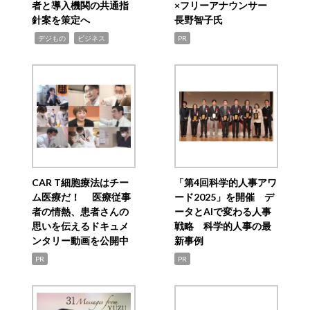
者と導入機関の共通指
×フリーアナウンサー
針案を策定へ
長野智子氏
,
,
デジもの
ビジネス
PR
CAR T細胞療法はチー
「第4回科学的人事アワ
ム医療だ！ 医療従事
ード2025」を開催 デ
者の情熱、患者さんの
ータとAIで変わる人事
思いを伝えるドキュメ
戦略 科学的人事の最
ンタリー動画を公開中
新事例
PR
PR