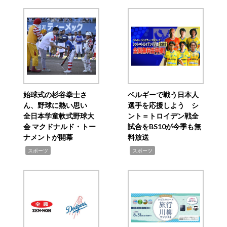
始球式の杉谷拳士さ
ベルギーで戦う日本人
ん、野球に熱い思い
選手を応援しよう シ
全日本学童軟式野球大
ント＝トロイデン戦全
会 マクドナルド・トー
試合をBS10が今季も無
ナメントが開幕
料放送
,
,
スポーツ
スポーツ