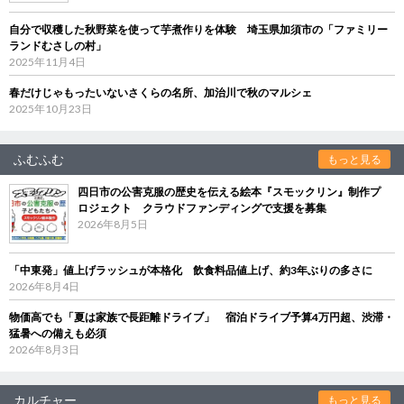
自分で収穫した秋野菜を使って芋煮作りを体験 埼玉県加須市の「ファミリー
ランドむさしの村」
2025年11月4日
春だけじゃもったいないさくらの名所、加治川で秋のマルシェ
2025年10月23日
ふむふむ
もっと見る
四日市の公害克服の歴史を伝える絵本『スモックリン』制作プ
ロジェクト クラウドファンディングで支援を募集
2026年8月5日
「中東発」値上げラッシュが本格化 飲食料品値上げ、約3年ぶりの多さに
2026年8月4日
物価高でも「夏は家族で長距離ドライブ」 宿泊ドライブ予算4万円超、渋滞・
猛暑への備えも必須
2026年8月3日
カルチャー
もっと見る