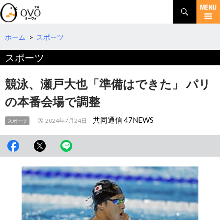
検
索
コ
ン
テ
ホーム
>
スポーツ
ン
スポーツ
ツ
へ
移
競泳、瀬戸大也「準備はできた」 パリ
動
の本番会場で調整
共同通信 47NEWS
2024年7月24日
スポーツ