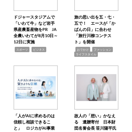
ドジャースタジアムで
旅の思い出を五・七・
「いわて牛」など岩手
五で！ エースが「か
県産農畜産物をPR JA
ばんの日」に合わせ
全農いわてが8月10日～
「旅行川柳コンテス
12日に実施
ト」を開催
,
,
,
,
,
スポーツ
ビジネス
おでかけ
ファッション
ライフスタイル
「人がAIに求めるのは
故人の「想い」かなえ
信頼し相談できるこ
る 遺贈寄付 日本財
と」 ロジカがAI事業
団名誉会長 笹川陽平氏