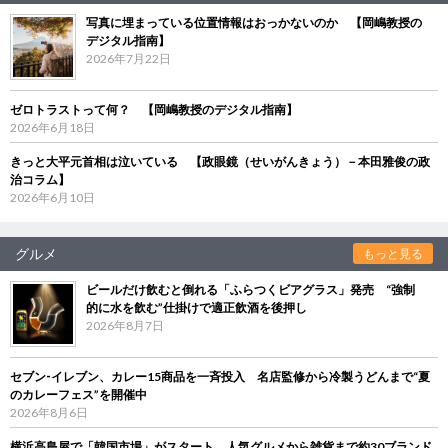
写真に埋まっている位置情報はおっかないのか 【岡嶋教授の
デジタル指南】
2026年7月22日
ゼロトラストって何？ 【岡嶋教授のデジタル指南】
2026年6月18日
きっと大平元首相は泣いている 【政眼鏡（せいがんきょう）－本田雅俊の政
治コラム】
2026年6月10日
グルメ
もっと見る
ビールだけ飲むと倒れる「ふらつくビアグラス」発売 “強制
的に水を飲む”仕掛けで適正飲酒を後押し
2026年8月7日
セブン‐イレブン、カレー15商品を一斉投入 名店監修から冷製うどんまで“夏
のカレーフェス”を開催中
2026年8月6日
横浜高島屋で「韓国市場」がスタート 人気グルメから雑貨まで約30ブランド