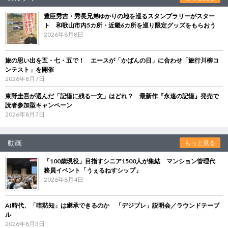
豊臣秀吉・秀長兄弟ゆかりの地を巡るスタンプラリーがスター
ト 和歌山市内5カ所・近畿6カ所を巡り限定グッズをもらおう
2026年8月8日
旅の思い出を五・七・五で！ エースが「かばんの日」に合わせ「旅行川柳コ
ンテスト」を開催
2026年8月7日
東野圭吾が選んだ「記憶に残る一文」はどれ？ 最新作『永遠の記憶』発売で
読者参加型キャンペーン
2026年8月7日
動画
もっと見る
「100歳現役」目指すシニア1500人が集結 マンション管理代
務員イベント「うぇるねすシップ」
2026年8月4日
AI時代、「暗黙知」は継承できるのか 「デジブレ」説明会／ラウンドテーブ
ル
2026年8月3日