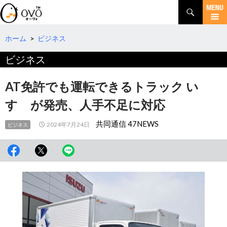
検
索
コ
ン
テ
ホーム
>
ビジネス
ン
ビジネス
ツ
へ
移
AT免許でも運転できるトラック い
動
すゞが発売、人手不足に対応
共同通信 47NEWS
2024年7月24日
ビジネス