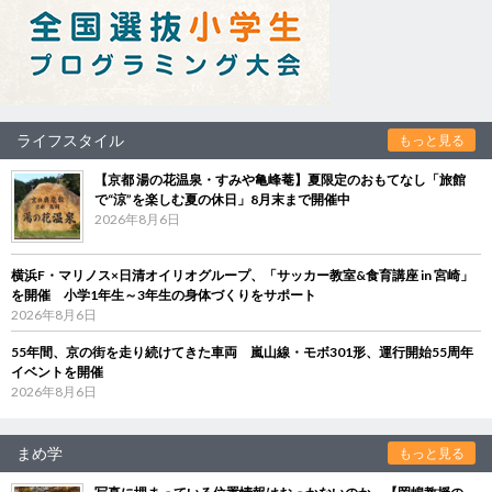
ライフスタイル
もっと見る
【京都 湯の花温泉・すみや亀峰菴】夏限定のおもてなし「旅館
で“涼”を楽しむ夏の休日」8月末まで開催中
2026年8月6日
横浜F・マリノス×日清オイリオグループ、「サッカー教室&食育講座 in 宮崎」
を開催 小学1年生～3年生の身体づくりをサポート
2026年8月6日
55年間、京の街を走り続けてきた車両 嵐山線・モボ301形、運行開始55周年
イベントを開催
2026年8月6日
まめ学
もっと見る