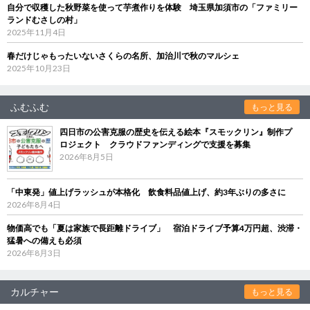
自分で収穫した秋野菜を使って芋煮作りを体験 埼玉県加須市の「ファミリー
ランドむさしの村」
2025年11月4日
春だけじゃもったいないさくらの名所、加治川で秋のマルシェ
2025年10月23日
ふむふむ
もっと見る
四日市の公害克服の歴史を伝える絵本『スモックリン』制作プ
ロジェクト クラウドファンディングで支援を募集
2026年8月5日
「中東発」値上げラッシュが本格化 飲食料品値上げ、約3年ぶりの多さに
2026年8月4日
物価高でも「夏は家族で長距離ドライブ」 宿泊ドライブ予算4万円超、渋滞・
猛暑への備えも必須
2026年8月3日
カルチャー
もっと見る