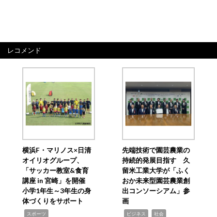
レコメンド
横浜F・マリノス×日清
先端技術で園芸農業の
オイリオグループ、
持続的発展目指す 久
「サッカー教室&食育
留米工業大学が「ふく
講座 in 宮崎」を開催
おか未来型園芸農業創
小学1年生～3年生の身
出コンソーシアム」参
体づくりをサポート
画
,
,
,
スポーツ
ビジネス
社会