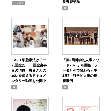
長野智子氏
,
ビジネス
PR
CAR T細胞療法はチー
「第4回科学的人事アワ
ム医療だ！ 医療従事
ード2025」を開催 デ
者の情熱、患者さんの
ータとAIで変わる人事
思いを伝えるドキュメ
戦略 科学的人事の最
ンタリー動画を公開中
新事例
PR
PR