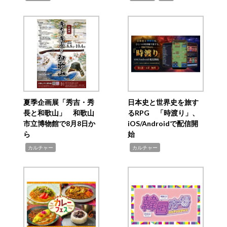
夏季企画展「秀吉・秀
日本史と世界史を旅す
長と和歌山」 和歌山
るRPG 「時渡り」、
市立博物館で8月8日か
iOS/Androidで配信開
ら
始
,
,
カルチャー
カルチャー