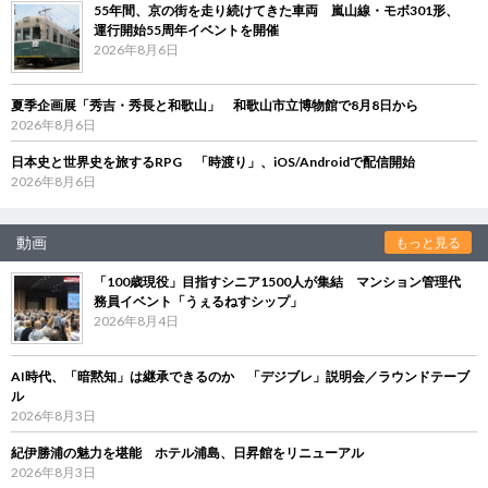
55年間、京の街を走り続けてきた車両 嵐山線・モボ301形、
運行開始55周年イベントを開催
2026年8月6日
夏季企画展「秀吉・秀長と和歌山」 和歌山市立博物館で8月8日から
2026年8月6日
日本史と世界史を旅するRPG 「時渡り」、iOS/Androidで配信開始
2026年8月6日
動画
もっと見る
「100歳現役」目指すシニア1500人が集結 マンション管理代
務員イベント「うぇるねすシップ」
2026年8月4日
AI時代、「暗黙知」は継承できるのか 「デジブレ」説明会／ラウンドテーブ
ル
2026年8月3日
紀伊勝浦の魅力を堪能 ホテル浦島、日昇館をリニューアル
2026年8月3日