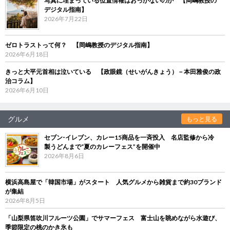
写真に埋まっている位置情報はおっかないのか 【岡嶋教授の
デジタル指南】
2026年7月22日
ゼロトラストって何？ 【岡嶋教授のデジタル指南】
2026年6月18日
きっと大平元首相は泣いている 【政眼鏡（せいがんきょう）－本田雅俊の政
治コラム】
2026年6月10日
グルメ
もっと見る
セブン‐イレブン、カレー15商品を一斉投入 名店監修から冷
製うどんまで“夏のカレーフェス”を開催中
2026年8月6日
横浜高島屋で「韓国市場」がスタート 人気グルメから雑貨まで約30ブランド
が集結
2026年8月5日
「山梨県笛吹川フルーツ公園」でサマーフェス 富士山を眺めながら水遊び、
季節限定の桃のかき氷も