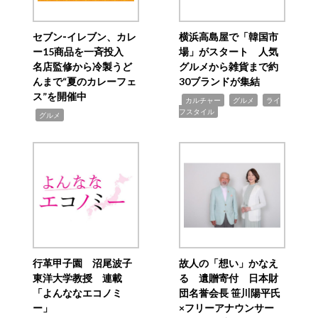
セブン‐イレブン、カレ
横浜高島屋で「韓国市
ー15商品を一斉投入
場」がスタート 人気
名店監修から冷製うど
グルメから雑貨まで約
んまで“夏のカレーフェ
30ブランドが集結
ス”を開催中
,
,
,
カルチャー
グルメ
ライ
フスタイル
,
グルメ
行革甲子園 沼尾波子
故人の「想い」かなえ
東洋大学教授 連載
る 遺贈寄付 日本財
「よんななエコノミ
団名誉会長 笹川陽平氏
ー」
×フリーアナウンサー