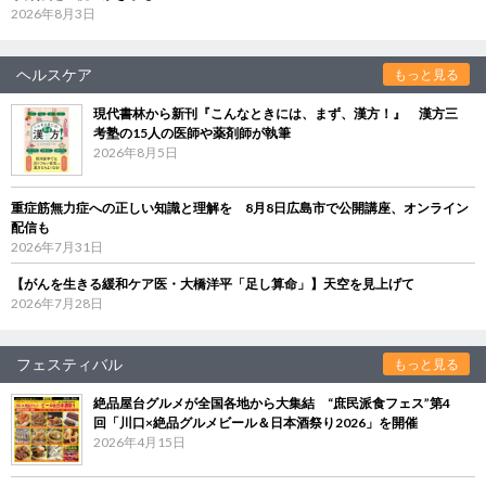
2026年8月3日
ヘルスケア
もっと見る
現代書林から新刊『こんなときには、まず、漢方！』 漢方三
考塾の15人の医師や薬剤師が執筆
2026年8月5日
重症筋無力症への正しい知識と理解を 8月8日広島市で公開講座、オンライン
配信も
2026年7月31日
【がんを生きる緩和ケア医・大橋洋平「足し算命」】天空を見上げて
2026年7月28日
フェスティバル
もっと見る
絶品屋台グルメが全国各地から大集結 “庶民派食フェス”第4
回「川口×絶品グルメビール＆日本酒祭り2026」を開催
2026年4月15日