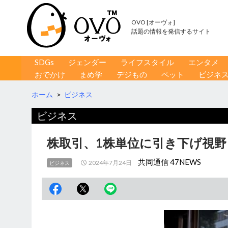
OVO [オーヴォ]
話題の情報を発信するサイト
コンテンツへ移動
検
SDGs
ジェンダー
ライフスタイル
エンタメ
索
おでかけ
まめ学
デジもの
ペット
ビジネ
ホーム
>
ビジネス
ビジネス
株取引、1株単位に引き下げ視野
共同通信 47NEWS
2024年7月24日
ビジネス