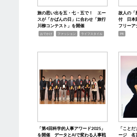
旅の思い出を五・七・五で！ エー
故人の「
スが「かばんの日」に合わせ「旅行
付 日本
川柳コンテスト」を開催
フリーア
,
,
,
おでかけ
ファッション
ライフスタイル
PR
「第4回科学的人事アワード2025」
「ことだ
を開催 データとAIで変わる人事戦
ージ 名