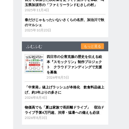
玉県加須市の「ファミリーランドむさしの村」
2025年11月4日
春だけじゃもったいないさくらの名所、加治川で秋
のマルシェ
2025年10月23日
ふむふむ
もっと見る
四日市の公害克服の歴史を伝える絵
本『スモックリン』制作プロジェク
ト クラウドファンディングで支援
を募集
2026年8月5日
「中東発」値上げラッシュが本格化 飲食料品値上
げ、約3年ぶりの多さに
2026年8月4日
物価高でも「夏は家族で長距離ドライブ」 宿泊ド
ライブ予算4万円超、渋滞・猛暑への備えも必須
2026年8月3日