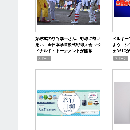
始球式の杉谷拳士さん、野球に熱い
ベルギー
思い 全日本学童軟式野球大会 マク
よう シ
ドナルド・トーナメントが開幕
をBS1
,
,
スポーツ
スポーツ