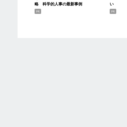
略 科学的人事の最新事例
い
PR
PR