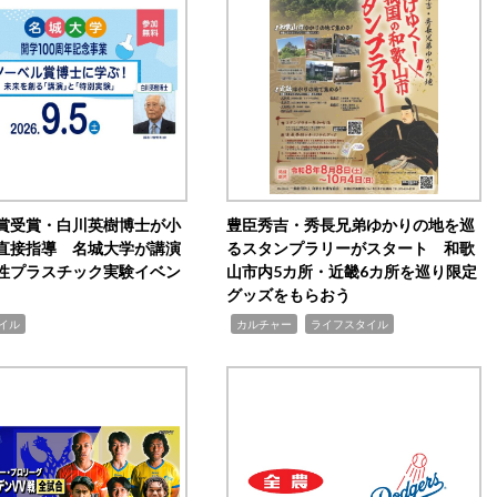
賞受賞・白川英樹博士が小
豊臣秀吉・秀長兄弟ゆかりの地を巡
直接指導 名城大学が講演
るスタンプラリーがスタート 和歌
性プラスチック実験イベン
山市内5カ所・近畿6カ所を巡り限定
グッズをもらおう
,
,
イル
カルチャー
ライフスタイル