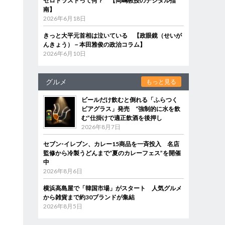
ゼロトラストって何？ 【岡嶋教授のデジタル指
南】
2026年6月18日
きっと大平元首相は泣いている 【政眼鏡（せいが
んきょう）－本田雅俊の政治コラム】
2026年6月10日
グルメ
もっと見る
ビールだけ飲むと倒れる「ふらつく
ビアグラス」発売 “強制的に水を飲
む”仕掛けで適正飲酒を後押し
2026年8月7日
セブン‐イレブン、カレー15商品を一斉投入 名店
監修から冷製うどんまで“夏のカレーフェス”を開催
中
2026年8月6日
横浜高島屋で「韓国市場」がスタート 人気グルメ
から雑貨まで約30ブランドが集結
2026年8月5日