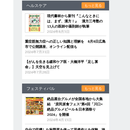
ヘルスケア
もっと見る
現代書林から新刊『こんなときに
は、まず、漢方！』 漢方三考塾の
15人の医師や薬剤師が執筆
2026年8月5日
重症筋無力症への正しい知識と理解を 8月8日広島
市で公開講座、オンライン配信も
2026年7月31日
【がんを生きる緩和ケア医・大橋洋平「足し算
命」】天空を見上げて
2026年7月28日
フェスティバル
もっと見る
絶品屋台グルメが全国各地から大集
結 “庶民派食フェス”第4回「川口×
絶品グルメビール＆日本酒祭り
2026」を開催
2026年4月15日
自分で収穫した秋野菜を使って芋煮作りを体験 埼