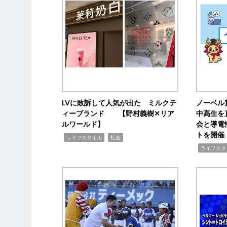
LVに敗訴して人気が出た ミルクテ
ノーベル
ィーブランド 【野村義樹✕リア
中高生を
ルワールド】
会と導電
トを開催
,
,
ライフスタイル
社会
,
ライフスタ