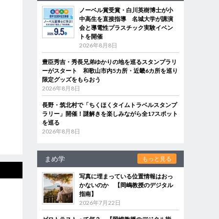
ノーベル賞受賞・白川英樹博士が小
中高生を直接指導 名城大学が講演
会と導電性プラスチック実験イベン
トを開催
2026年8月8日
豊臣秀吉・秀長兄弟ゆかりの地を巡るスタンプラリ
ーがスタート 和歌山市内5カ所・近畿6カ所を巡り
限定グッズをもらおう
2026年8月8日
長野・筑北村で「ちくほくタイムトラベルスタンプ
ラリー」開催！謎解きを楽しみながら全17スポット
を巡る
2026年8月8日
まめ学
もっと見る
写真に埋まっている位置情報はおっ
かないのか 【岡嶋教授のデジタル
指南】
2026年7月22日