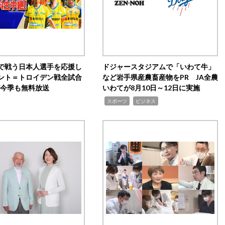
で戦う日本人選手を応援し
ドジャースタジアムで「いわて牛」
ント＝トロイデン戦全試合
など岩手県産農畜産物をPR JA全農
0が今季も無料放送
いわてが8月10日～12日に実施
,
,
スポーツ
ビジネス