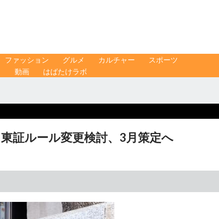
ファッション
グルメ
カルチャー
スポーツ
ス
動画
はばたけラボ
 東証ルール変更検討、3月策定へ