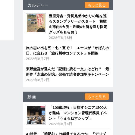
カルチャー
もっと見る
豊臣秀吉・秀長兄弟ゆかりの地を巡
るスタンプラリーがスタート 和歌
山市内5カ所・近畿6カ所を巡り限定
グッズをもらおう
2026年8月8日
旅の思い出を五・七・五で！ エースが「かばんの
日」に合わせ「旅行川柳コンテスト」を開催
2026年8月7日
東野圭吾が選んだ「記憶に残る一文」はどれ？ 最
新作『永遠の記憶』発売で読者参加型キャンペーン
2026年8月7日
動画
もっと見る
「100歳現役」目指すシニア1500人
が集結 マンション管理代務員イベ
ント「うぇるねすシップ」
2026年8月4日
AI時代、「暗黙知」は継承できるのか 「デジブ