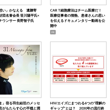
想い」かなえる 遺贈寄
CAR T細胞療法はチーム医療だ！
財団名誉会長 笹川陽平氏×
医療従事者の情熱、患者さんの思い
ナウンサー 長野智子氏
を伝えるドキュメンタリー動画を公
開中
PR
ま」宿る羽生結弦のメッセ
HIV/エイズにまつわる6つの“理解の
言がもたらす心の平穏と潤
ギャップ”とは？ 2030年の流行終