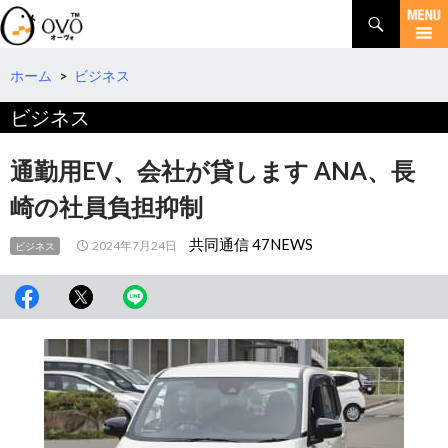
検
索
コ
ン
テ
ホーム
>
ビジネス
ン
ビジネス
ツ
へ
移
通勤用EV、会社が貸します ANA、長
動
崎の社員負担抑制
共同通信 47NEWS
2024年7月24日
ビジネス