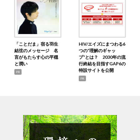
「ことだま」宿る羽生
HIV/エイズにまつわる6
結弦のメッセージ 名
つの“理解のギャッ
言がもたらす心の平穏
プ”とは？ 2030年の流
と潤い
行終結を目指すGAP6の
特設サイトを公開
PR
PR