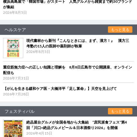
横浜高島屋で「韓国市場」がスタート 人気グルメから雑貨まで約30ブランド
が集結
2026年8月5日
ヘルスケア
もっと見る
現代書林から新刊『こんなときには、まず、漢方！』 漢方三
考塾の15人の医師や薬剤師が執筆
2026年8月5日
重症筋無力症への正しい知識と理解を 8月8日広島市で公開講座、オンライン
配信も
2026年7月31日
【がんを生きる緩和ケア医・大橋洋平「足し算命」】天空を見上げて
2026年7月28日
フェスティバル
もっと見る
絶品屋台グルメが全国各地から大集結 “庶民派食フェス”第4
回「川口×絶品グルメビール＆日本酒祭り2026」を開催
2026年4月15日