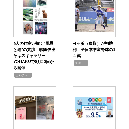
6人の作家が描く“風景
弓ヶ浜（鳥取）が初勝
と猫”の共演 歌舞伎座
利 全日本学童野球の1
そばのギャラリー
回戦
YOHAKUで8月20日か
,
スポーツ
ら開催
,
カルチャー