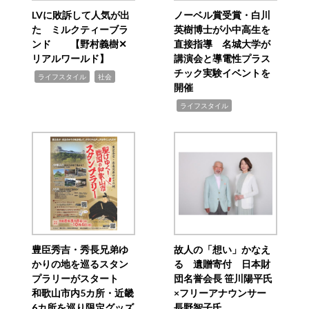
LVに敗訴して人気が出
ノーベル賞受賞・白川
た ミルクティーブラ
英樹博士が小中高生を
ンド 【野村義樹✕
直接指導 名城大学が
リアルワールド】
講演会と導電性プラス
チック実験イベントを
,
,
ライフスタイル
社会
開催
,
ライフスタイル
豊臣秀吉・秀長兄弟ゆ
故人の「想い」かなえ
かりの地を巡るスタン
る 遺贈寄付 日本財
プラリーがスタート
団名誉会長 笹川陽平氏
和歌山市内5カ所・近畿
×フリーアナウンサー
6カ所を巡り限定グッズ
長野智子氏