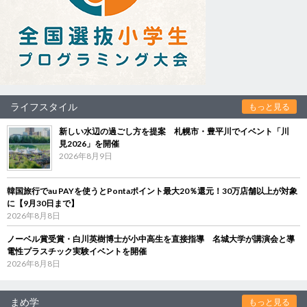
ライフスタイル
もっと見る
新しい水辺の過ごし方を提案 札幌市・豊平川でイベント「川
見2026」を開催
2026年8月9日
韓国旅行でau PAYを使うとPontaポイント最大20％還元！30万店舗以上が対象
に【9月30日まで】
2026年8月8日
ノーベル賞受賞・白川英樹博士が小中高生を直接指導 名城大学が講演会と導
電性プラスチック実験イベントを開催
2026年8月8日
まめ学
もっと見る