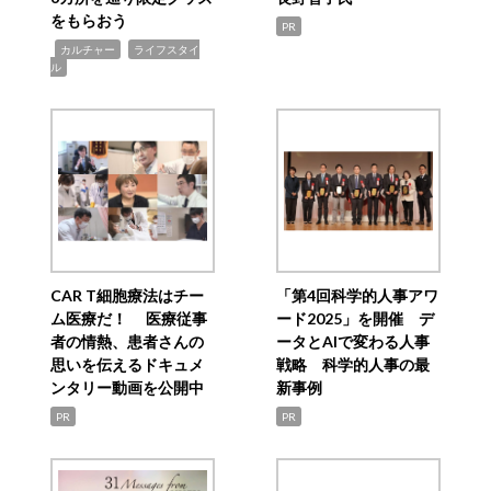
をもらおう
PR
,
,
カルチャー
ライフスタイ
ル
CAR T細胞療法はチー
「第4回科学的人事アワ
ム医療だ！ 医療従事
ード2025」を開催 デ
者の情熱、患者さんの
ータとAIで変わる人事
思いを伝えるドキュメ
戦略 科学的人事の最
ンタリー動画を公開中
新事例
PR
PR