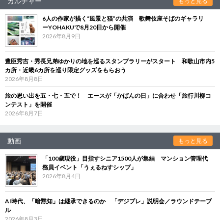
カルチャー
もっと見る
6人の作家が描く“風景と猫”の共演 歌舞伎座そばのギャラリ
ーYOHAKUで8月20日から開催
2026年8月9日
豊臣秀吉・秀長兄弟ゆかりの地を巡るスタンプラリーがスタート 和歌山市内5
カ所・近畿6カ所を巡り限定グッズをもらおう
2026年8月8日
旅の思い出を五・七・五で！ エースが「かばんの日」に合わせ「旅行川柳コ
ンテスト」を開催
2026年8月7日
動画
もっと見る
「100歳現役」目指すシニア1500人が集結 マンション管理代
務員イベント「うぇるねすシップ」
2026年8月4日
AI時代、「暗黙知」は継承できるのか 「デジブレ」説明会／ラウンドテーブ
ル
2026年8月3日