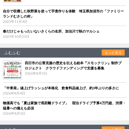
自分で収穫した秋野菜を使って芋煮作りを体験 埼玉県加須市の「ファミリー
ランドむさしの村」
2025年11月4日
春だけじゃもったいないさくらの名所、加治川で秋のマルシェ
2025年10月23日
ふむふむ
もっと見る
四日市の公害克服の歴史を伝える絵本『スモックリン』制作プ
ロジェクト クラウドファンディングで支援を募集
2026年8月5日
「中東発」値上げラッシュが本格化 飲食料品値上げ、約3年ぶりの多さに
2026年8月4日
物価高でも「夏は家族で長距離ドライブ」 宿泊ドライブ予算4万円超、渋滞・
猛暑への備えも必須
2026年8月3日