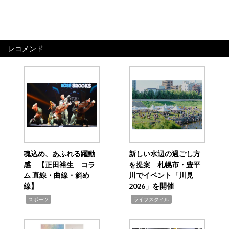
レコメンド
魂込め、あふれる躍動
新しい水辺の過ごし方
感 【正田裕生 コラ
を提案 札幌市・豊平
ム 直線・曲線・斜め
川でイベント「川見
線】
2026」を開催
,
,
スポーツ
ライフスタイル