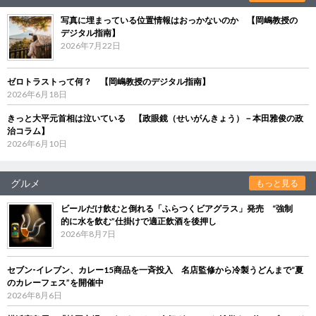
写真に埋まっている位置情報はおっかないのか 【岡嶋教授の
デジタル指南】
2026年7月22日
ゼロトラストって何？ 【岡嶋教授のデジタル指南】
2026年6月18日
きっと大平元首相は泣いている 【政眼鏡（せいがんきょう）－本田雅俊の政
治コラム】
2026年6月10日
グルメ
もっと見る
ビールだけ飲むと倒れる「ふらつくビアグラス」発売 “強制
的に水を飲む”仕掛けで適正飲酒を後押し
2026年8月7日
セブン‐イレブン、カレー15商品を一斉投入 名店監修から冷製うどんまで“夏
のカレーフェス”を開催中
2026年8月6日