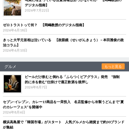
デジタル指南】
2026年7月22日
ゼロトラストって何？ 【岡嶋教授のデジタル指南】
2026年6月18日
きっと大平元首相は泣いている 【政眼鏡（せいがんきょう）－本田雅俊の政
治コラム】
2026年6月10日
グルメ
もっと見る
ビールだけ飲むと倒れる「ふらつくビアグラス」発売 “強制
的に水を飲む”仕掛けで適正飲酒を後押し
2026年8月7日
セブン‐イレブン、カレー15商品を一斉投入 名店監修から冷製うどんまで“夏
のカレーフェス”を開催中
2026年8月6日
横浜高島屋で「韓国市場」がスタート 人気グルメから雑貨まで約30ブランド
が集結