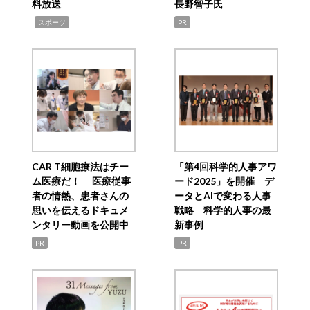
料放送
長野智子氏
,
スポーツ
PR
CAR T細胞療法はチー
「第4回科学的人事アワ
ム医療だ！ 医療従事
ード2025」を開催 デ
者の情熱、患者さんの
ータとAIで変わる人事
思いを伝えるドキュメ
戦略 科学的人事の最
ンタリー動画を公開中
新事例
PR
PR