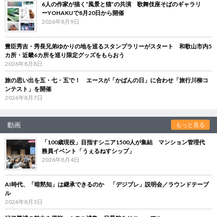
6人の作家が描く“風景と猫”の共演 歌舞伎座そばのギャラリ
ーYOHAKUで8月20日から開催
2026年8月9日
豊臣秀吉・秀長兄弟ゆかりの地を巡るスタンプラリーがスタート 和歌山市内5
カ所・近畿6カ所を巡り限定グッズをもらおう
2026年8月8日
旅の思い出を五・七・五で！ エースが「かばんの日」に合わせ「旅行川柳コ
ンテスト」を開催
2026年8月7日
動画
もっと見る
「100歳現役」目指すシニア1500人が集結 マンション管理代
務員イベント「うぇるねすシップ」
2026年8月4日
AI時代、「暗黙知」は継承できるのか 「デジブレ」説明会／ラウンドテーブ
ル
2026年8月3日