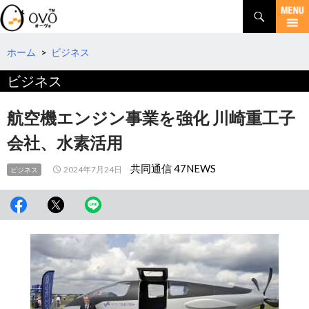
検
索
コ
ン
テ
ホーム
>
ビジネス
ン
ビジネス
ツ
へ
移
航空機エンジン事業を強化 川崎重工子
動
会社、水素活用
共同通信 47NEWS
2024年7月24日
ビジネス