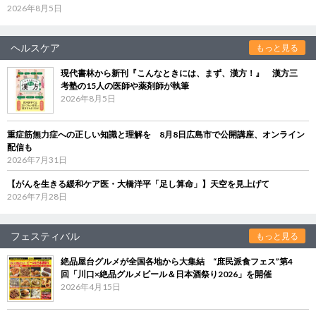
2026年8月5日
ヘルスケア
もっと見る
現代書林から新刊『こんなときには、まず、漢方！』 漢方三
考塾の15人の医師や薬剤師が執筆
2026年8月5日
重症筋無力症への正しい知識と理解を 8月8日広島市で公開講座、オンライン
配信も
2026年7月31日
【がんを生きる緩和ケア医・大橋洋平「足し算命」】天空を見上げて
2026年7月28日
フェスティバル
もっと見る
絶品屋台グルメが全国各地から大集結 “庶民派食フェス”第4
回「川口×絶品グルメビール＆日本酒祭り2026」を開催
2026年4月15日