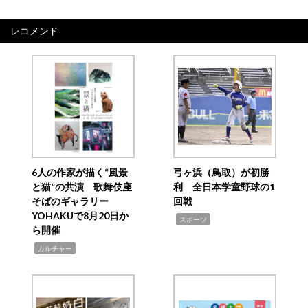
レコメンド
6人の作家が描く“風景
弓ヶ浜（鳥取）が初勝
と猫”の共演 歌舞伎座
利 全日本学童野球の1
そばのギャラリー
回戦
YOHAKUで8月20日か
,
スポーツ
ら開催
,
カルチャー