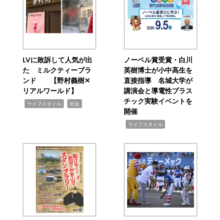
LVに敗訴して人気が出
ノーベル賞受賞・白川
た ミルクティーブラ
英樹博士が小中高生を
ンド 【野村義樹✕
直接指導 名城大学が
リアルワールド】
講演会と導電性プラス
チック実験イベントを
,
,
ライフスタイル
社会
開催
,
ライフスタイル