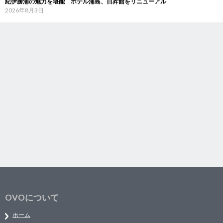
紀伊勝浦の魅力を堪能 ホテル浦島、日昇館をリニューアル
2026年8月3日
OVOについて
ホーム