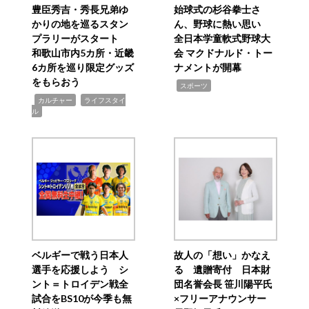
豊臣秀吉・秀長兄弟ゆ
始球式の杉谷拳士さ
かりの地を巡るスタン
ん、野球に熱い思い
プラリーがスタート
全日本学童軟式野球大
和歌山市内5カ所・近畿
会 マクドナルド・トー
6カ所を巡り限定グッズ
ナメントが開幕
をもらおう
,
スポーツ
,
,
カルチャー
ライフスタイ
ル
ベルギーで戦う日本人
故人の「想い」かなえ
選手を応援しよう シ
る 遺贈寄付 日本財
ント＝トロイデン戦全
団名誉会長 笹川陽平氏
試合をBS10が今季も無
×フリーアナウンサー