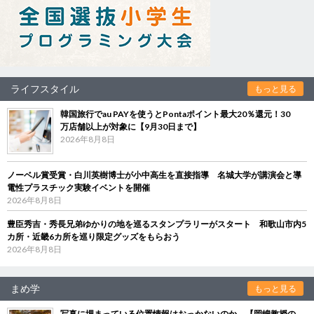
ライフスタイル
もっと見る
韓国旅行でau PAYを使うとPontaポイント最大20％還元！30
万店舗以上が対象に【9月30日まで】
2026年8月8日
ノーベル賞受賞・白川英樹博士が小中高生を直接指導 名城大学が講演会と導
電性プラスチック実験イベントを開催
2026年8月8日
豊臣秀吉・秀長兄弟ゆかりの地を巡るスタンプラリーがスタート 和歌山市内5
カ所・近畿6カ所を巡り限定グッズをもらおう
2026年8月8日
まめ学
もっと見る
写真に埋まっている位置情報はおっかないのか 【岡嶋教授の