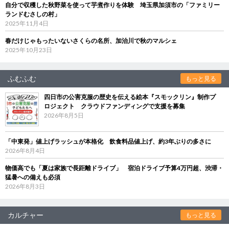
自分で収穫した秋野菜を使って芋煮作りを体験 埼玉県加須市の「ファミリー
ランドむさしの村」
2025年11月4日
春だけじゃもったいないさくらの名所、加治川で秋のマルシェ
2025年10月23日
ふむふむ
もっと見る
四日市の公害克服の歴史を伝える絵本『スモックリン』制作プ
ロジェクト クラウドファンディングで支援を募集
2026年8月5日
「中東発」値上げラッシュが本格化 飲食料品値上げ、約3年ぶりの多さに
2026年8月4日
物価高でも「夏は家族で長距離ドライブ」 宿泊ドライブ予算4万円超、渋滞・
猛暑への備えも必須
2026年8月3日
カルチャー
もっと見る