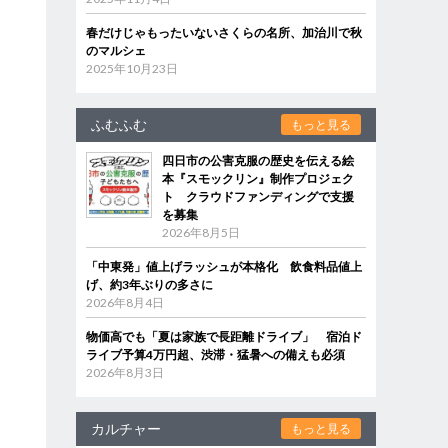
春だけじゃもったいないさくらの名所、加治川で秋
のマルシェ
2025年10月23日
ふむふむ
もっと見る
四日市の公害克服の歴史を伝える絵
本『スモックリン』制作プロジェク
ト クラウドファンディングで支援
を募集
2026年8月5日
「中東発」値上げラッシュが本格化 飲食料品値上
げ、約3年ぶりの多さに
2026年8月4日
物価高でも「夏は家族で長距離ドライブ」 宿泊ド
ライブ予算4万円超、渋滞・猛暑への備えも必須
2026年8月3日
カルチャー
もっと見る