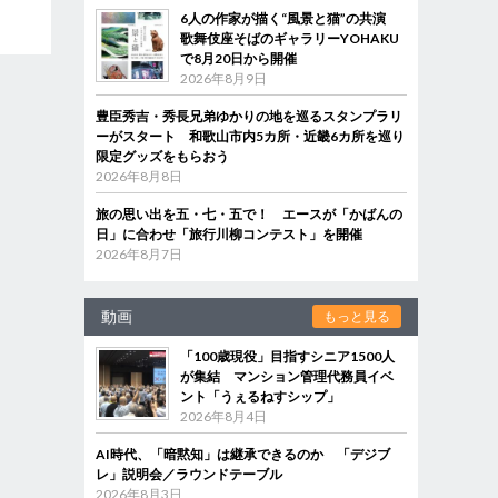
6人の作家が描く“風景と猫”の共演
歌舞伎座そばのギャラリーYOHAKU
で8月20日から開催
2026年8月9日
豊臣秀吉・秀長兄弟ゆかりの地を巡るスタンプラリ
ーがスタート 和歌山市内5カ所・近畿6カ所を巡り
限定グッズをもらおう
2026年8月8日
旅の思い出を五・七・五で！ エースが「かばんの
日」に合わせ「旅行川柳コンテスト」を開催
2026年8月7日
動画
もっと見る
「100歳現役」目指すシニア1500人
が集結 マンション管理代務員イベ
ント「うぇるねすシップ」
2026年8月4日
AI時代、「暗黙知」は継承できるのか 「デジブ
レ」説明会／ラウンドテーブル
2026年8月3日