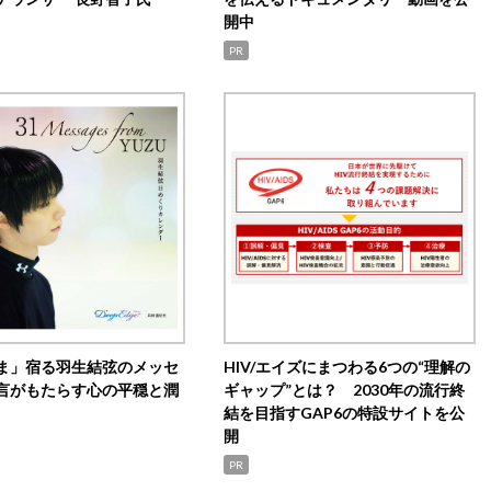
開中
PR
ま」宿る羽生結弦のメッセ
HIV/エイズにまつわる6つの“理解の
言がもたらす心の平穏と潤
ギャップ”とは？ 2030年の流行終
結を目指すGAP6の特設サイトを公
開
PR