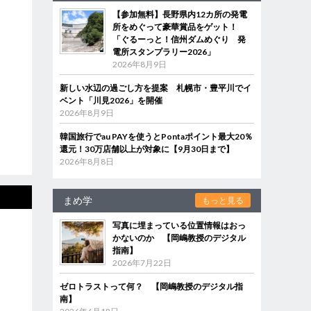
【参加無料】長野県内12カ所の発電
所をめぐって豪華賞品をゲット！
「ぐるーっと！信州ダムめぐり 発
電所スタンプラリー2026」
2026年8月9日
新しい水辺の過ごし方を提案 札幌市・豊平川でイ
ベント「川見2026」を開催
2026年8月9日
韓国旅行でau PAYを使うとPontaポイント最大20％
還元！30万店舗以上が対象に【9月30日まで】
2026年8月8日
まめ学
もっと見る
写真に埋まっている位置情報はおっ
かないのか 【岡嶋教授のデジタル
指南】
2026年7月22日
ゼロトラストって何？ 【岡嶋教授のデジタル指
南】