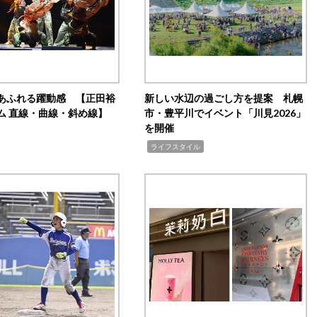
あふれる躍動感 【正田裕
新しい水辺の過ごし方を提案 札幌
ム 直線・曲線・斜め線】
市・豊平川でイベント「川見2026」
を開催
,
ライフスタイル