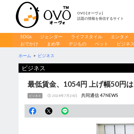
OVO [オーヴォ]
話題の情報を発信するサイト
コンテンツへ移動
検
SDGs
ジェンダー
ライフスタイル
エンタメ
索
おでかけ
まめ学
デジもの
ペット
ビジネ
ホーム
>
ビジネス
ビジネス
最低賃金、1054円 上げ幅50円
共同通信 47NEWS
2024年7月24日
ビジネス