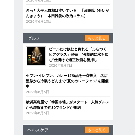
2026年6月18日
きっと大平元首相は泣いている 【政眼鏡（せいが
んきょう）－本田雅俊の政治コラム】
2026年6月10日
グルメ
もっと見る
ビールだけ飲むと倒れる「ふらつく
ビアグラス」発売 “強制的に水を飲
む”仕掛けで適正飲酒を後押し
2026年8月7日
セブン‐イレブン、カレー15商品を一斉投入 名店
監修から冷製うどんまで“夏のカレーフェス”を開催
中
2026年8月6日
横浜高島屋で「韓国市場」がスタート 人気グルメ
から雑貨まで約30ブランドが集結
2026年8月5日
ヘルスケア
もっと見る