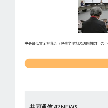
中央最低賃金審議会（厚生労働相の諮問機関）の小委
共同通信 47NEWS