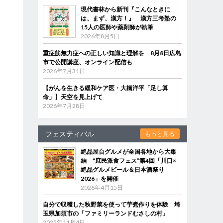
現代書林から新刊『こんなときに
は、まず、漢方！』 漢方三考塾の
15人の医師や薬剤師が執筆
2026年8月5日
重症筋無力症への正しい知識と理解を 8月8日広島
市で公開講座、オンライン配信も
2026年7月31日
【がんを生きる緩和ケア医・大橋洋平「足し算
命」】天空を見上げて
2026年7月28日
フェスティバル
もっと見る
絶品屋台グルメが全国各地から大集
結 “庶民派食フェス”第4回「川口×
絶品グルメビール＆日本酒祭り
2026」を開催
2026年4月15日
自分で収穫した秋野菜を使って芋煮作りを体験 埼
玉県加須市の「ファミリーランドむさしの村」
2025年11月4日