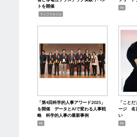
トを開催
PR
,
ライフスタイル
「第4回科学的人事アワード2025」
「ことだ
を開催 データとAIで変わる人事戦
ージ 名
略 科学的人事の最新事例
い
PR
PR