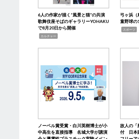
6人の作家が描く“風景と猫”の共演
弓ヶ浜（
歌舞伎座そばのギャラリーYOHAKU
童野球の
で8月20日から開催
,
スポーツ
,
カルチャー
ノーベル賞受賞・白川英樹博士が小
故人の「
中高生を直接指導 名城大学が講演
付 日本
会と導電性プラスチック実験イベン
フリーア