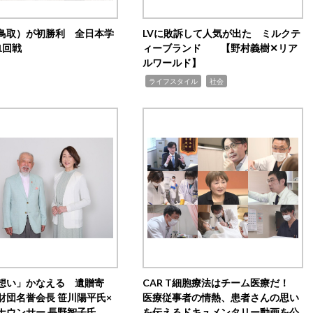
鳥取）が初勝利 全日本学
LVに敗訴して人気が出た ミルクテ
1回戦
ィーブランド 【野村義樹✕リア
ルワールド】
,
,
ライフスタイル
社会
想い」かなえる 遺贈寄
CAR T細胞療法はチーム医療だ！
財団名誉会長 笹川陽平氏×
医療従事者の情熱、患者さんの思い
ナウンサー 長野智子氏
を伝えるドキュメンタリー動画を公