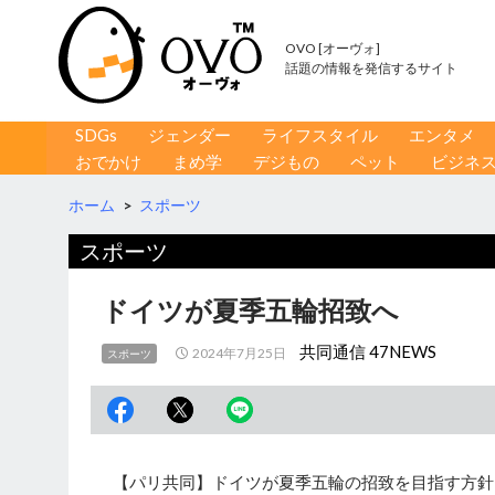
OVO [オーヴォ]
話題の情報を発信するサイト
コンテンツへ移動
検
SDGs
ジェンダー
ライフスタイル
エンタメ
索
おでかけ
まめ学
デジもの
ペット
ビジネ
ホーム
>
スポーツ
スポーツ
ドイツが夏季五輪招致へ
共同通信 47NEWS
2024年7月25日
スポーツ
【パリ共同】ドイツが夏季五輪の招致を目指す方針を