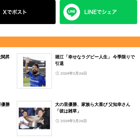
大関昇
堀江「幸せなラグビー人生」 今季限りで
引退
2024年5月26日
所優勝
大の里優勝、家族ら大喜び 父知幸さん
「彼は雑草」
2024年5月26日