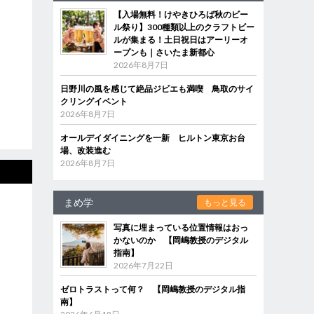
【入場無料！けやきひろば秋のビー
ル祭り】300種類以上のクラフトビー
ルが集まる！土日祝日はアーリーオ
ープンも｜さいたま新都心
2026年8月7日
日野川の風を感じて絶品ジビエも満喫 鳥取のサイ
クリングイベント
2026年8月7日
オールデイダイニングを一新 ヒルトン東京お台
場、改装進む
2026年8月7日
まめ学
もっと見る
写真に埋まっている位置情報はおっ
かないのか 【岡嶋教授のデジタル
指南】
2026年7月22日
ゼロトラストって何？ 【岡嶋教授のデジタル指
南】