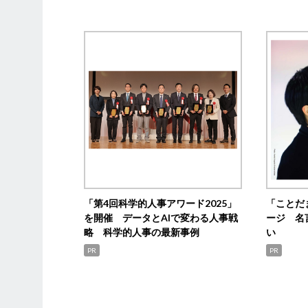
「第4回科学的人事アワード2025」
「ことだ
を開催 データとAIで変わる人事戦
ージ 名
略 科学的人事の最新事例
い
PR
PR