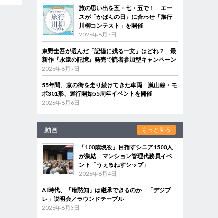
旅の思い出を五・七・五で！ エー
スが「かばんの日」に合わせ「旅行
川柳コンテスト」を開催
2026年8月7日
東野圭吾が選んだ「記憶に残る一文」はどれ？ 最
新作『永遠の記憶』発売で読者参加型キャンペーン
2026年8月7日
55年間、京の街を走り続けてきた車両 嵐山線・モ
ボ301形、運行開始55周年イベントを開催
2026年8月6日
動画
もっと見る
「100歳現役」目指すシニア1500人
が集結 マンション管理代務員イベ
ント「うぇるねすシップ」
2026年8月4日
AI時代、「暗黙知」は継承できるのか 「デジブ
レ」説明会／ラウンドテーブル
2026年8月3日