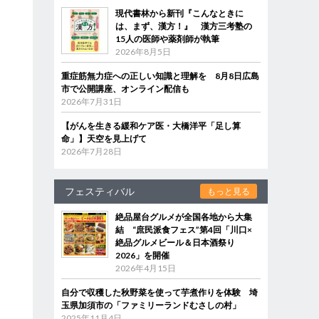
現代書林から新刊『こんなときに
は、まず、漢方！』 漢方三考塾の
15人の医師や薬剤師が執筆
2026年8月5日
重症筋無力症への正しい知識と理解を 8月8日広島
市で公開講座、オンライン配信も
2026年7月31日
【がんを生きる緩和ケア医・大橋洋平「足し算
命」】天空を見上げて
2026年7月28日
フェスティバル
もっと見る
絶品屋台グルメが全国各地から大集
結 “庶民派食フェス”第4回「川口×
絶品グルメビール＆日本酒祭り
2026」を開催
2026年4月15日
自分で収穫した秋野菜を使って芋煮作りを体験 埼
玉県加須市の「ファミリーランドむさしの村」
2025年11月4日