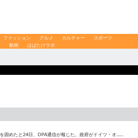
ファッション
グルメ
カルチャー
スポーツ
ス
動画
はばたけラボ
固めたと24日、DPA通信が報じた。政府がドイツ・オ……