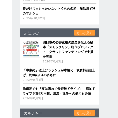
春だけじゃもったいないさくらの名所、加治川で秋
のマルシェ
2025年10月23日
ふむふむ
もっと見る
四日市の公害克服の歴史を伝える絵
本『スモックリン』制作プロジェク
ト クラウドファンディングで支援
を募集
2026年8月5日
「中東発」値上げラッシュが本格化 飲食料品値上
げ、約3年ぶりの多さに
2026年8月4日
物価高でも「夏は家族で長距離ドライブ」 宿泊ド
ライブ予算4万円超、渋滞・猛暑への備えも必須
2026年8月3日
カルチャー
もっと見る