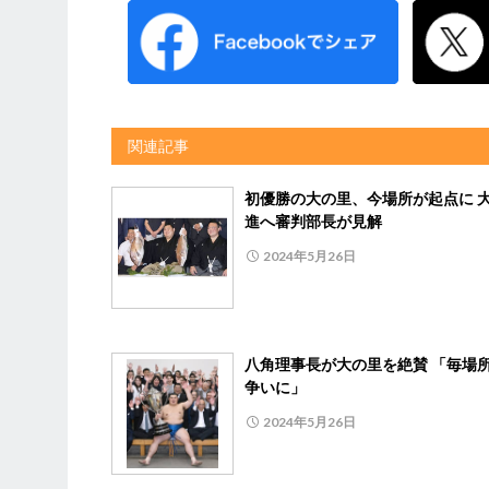
関連記事
初優勝の大の里、今場所が起点に 
進へ審判部長が見解
2024年5月26日
八角理事長が大の里を絶賛 「毎場
争いに」
2024年5月26日