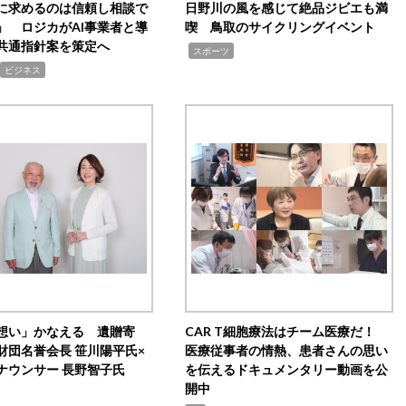
Iに求めるのは信頼し相談で
日野川の風を感じて絶品ジビエも満
」 ロジカがAI事業者と導
喫 鳥取のサイクリングイベント
共通指針案を策定へ
,
スポーツ
ビジネス
想い」かなえる 遺贈寄
CAR T細胞療法はチーム医療だ！
財団名誉会長 笹川陽平氏×
医療従事者の情熱、患者さんの思い
ナウンサー 長野智子氏
を伝えるドキュメンタリー動画を公
開中