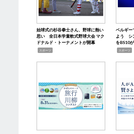
始球式の杉谷拳士さん、野球に熱い
ベルギー
思い 全日本学童軟式野球大会 マク
よう シ
ドナルド・トーナメントが開幕
をBS1
,
,
スポーツ
スポーツ