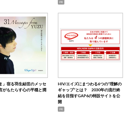
PR
ま」宿る羽生結弦のメッセ
HIV/エイズにまつわる6つの“理解の
言がもたらす心の平穏と潤
ギャップ”とは？ 2030年の流行終
結を目指すGAP6の特設サイトを公
開
PR