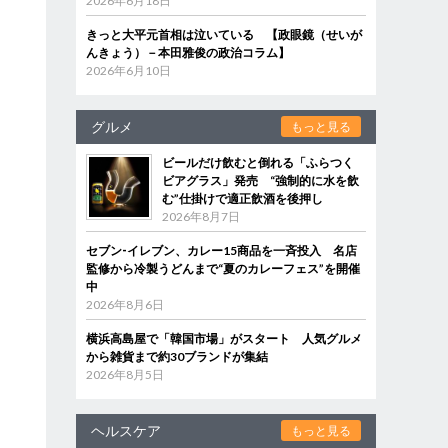
2026年6月18日
きっと大平元首相は泣いている 【政眼鏡（せいが
んきょう）－本田雅俊の政治コラム】
2026年6月10日
グルメ
もっと見る
ビールだけ飲むと倒れる「ふらつく
ビアグラス」発売 “強制的に水を飲
む”仕掛けで適正飲酒を後押し
2026年8月7日
セブン‐イレブン、カレー15商品を一斉投入 名店
監修から冷製うどんまで“夏のカレーフェス”を開催
中
2026年8月6日
横浜高島屋で「韓国市場」がスタート 人気グルメ
から雑貨まで約30ブランドが集結
2026年8月5日
ヘルスケア
もっと見る