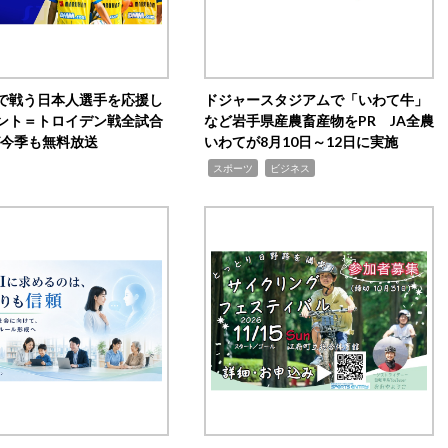
で戦う日本人選手を応援し
ドジャースタジアムで「いわて牛」
ント＝トロイデン戦全試合
など岩手県産農畜産物をPR JA全農
0が今季も無料放送
いわてが8月10日～12日に実施
,
,
スポーツ
ビジネス