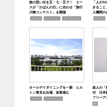
旅の思い出を五・七・五で！ エー
「人がA
スが「かばんの日」に合わせ「旅行
きること
川柳コンテスト」を開催
入機関の
,
,
,
,
,
おでかけ
ファッション
ライフスタイル
デジもの
オールデイダイニングを一新 ヒル
故人の「
トン東京お台場、改装進む
付 日本
フリーア
,
,
ビジネス
ライフスタイル
PR