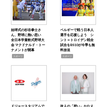
始球式の杉谷拳士さ
ベルギーで戦う日本人
ん、野球に熱い思い
選手を応援しよう シ
全日本学童軟式野球大
ント＝トロイデン戦全
会 マクドナルド・トー
試合をBS10が今季も無
ナメントが開幕
料放送
,
,
スポーツ
スポーツ
ドジャースタジアムで
故人の「想い」かなえ