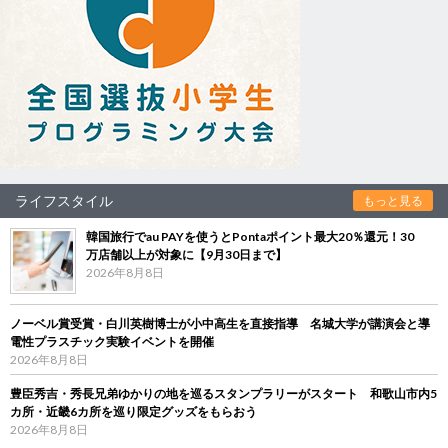
ライフスタイル
もっと見る
韓国旅行でau PAYを使うとPontaポイント最大20％還元！30
万店舗以上が対象に【9月30日まで】
2026年8月8日
ノーベル賞受賞・白川英樹博士が小中高生を直接指導 名城大学が講演会と導
電性プラスチック実験イベントを開催
2026年8月8日
豊臣秀吉・秀長兄弟ゆかりの地を巡るスタンプラリーがスタート 和歌山市内5
カ所・近畿6カ所を巡り限定グッズをもらおう
2026年8月8日