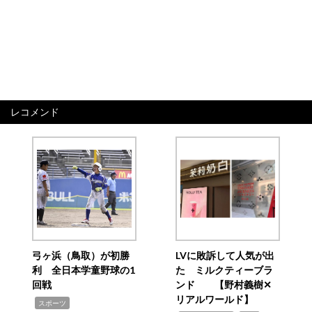
レコメンド
弓ヶ浜（鳥取）が初勝
LVに敗訴して人気が出
利 全日本学童野球の1
た ミルクティーブラ
回戦
ンド 【野村義樹✕
リアルワールド】
,
スポーツ