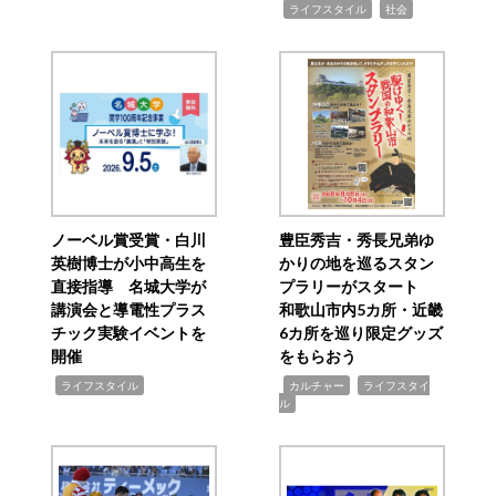
,
,
ライフスタイル
社会
ノーベル賞受賞・白川
豊臣秀吉・秀長兄弟ゆ
英樹博士が小中高生を
かりの地を巡るスタン
直接指導 名城大学が
プラリーがスタート
講演会と導電性プラス
和歌山市内5カ所・近畿
チック実験イベントを
6カ所を巡り限定グッズ
開催
をもらおう
,
,
,
ライフスタイル
カルチャー
ライフスタイ
ル