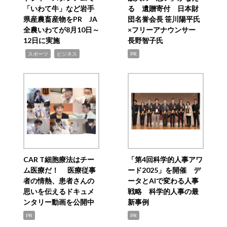
「いわて牛」など岩手
る 遺贈寄付 日本財
県産農畜産物をPR JA
団名誉会長 笹川陽平氏
全農いわてが8月10日～
×フリーアナウンサー
12日に実施
長野智子氏
,
,
スポーツ
ビジネス
PR
CAR T細胞療法はチー
「第4回科学的人事アワ
ム医療だ！ 医療従事
ード2025」を開催 デ
者の情熱、患者さんの
ータとAIで変わる人事
思いを伝えるドキュメ
戦略 科学的人事の最
ンタリー動画を公開中
新事例
PR
PR