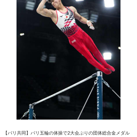
【パリ共同】パリ五輪の体操で2大会ぶりの団体総合金メダル