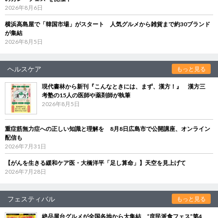
2026年8月6日
横浜高島屋で「韓国市場」がスタート 人気グルメから雑貨まで約30ブランド
が集結
2026年8月5日
ヘルスケア
もっと見る
現代書林から新刊『こんなときには、まず、漢方！』 漢方三
考塾の15人の医師や薬剤師が執筆
2026年8月5日
重症筋無力症への正しい知識と理解を 8月8日広島市で公開講座、オンライン
配信も
2026年7月31日
【がんを生きる緩和ケア医・大橋洋平「足し算命」】天空を見上げて
2026年7月28日
フェスティバル
もっと見る
絶品屋台グルメが全国各地から大集結 “庶民派食フェス”第4