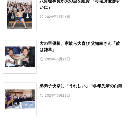
八角理事長が大の里を絶賛 「毎場所優勝争
いに」
2024年5月26日
大の里優勝、家族ら大喜び 父知幸さん「彼
は雑草」
2024年5月26日
弟弟子快挙に「うれしい」 1学年先輩の白熊
2024年5月26日