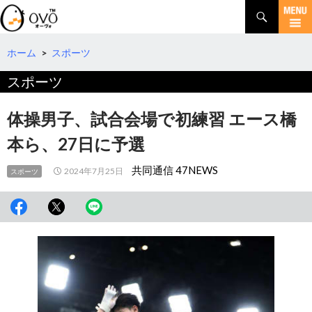
検
索
コ
ン
テ
ホーム
>
スポーツ
ン
スポーツ
ツ
へ
移
体操男子、試合会場で初練習 エース橋
動
本ら、27日に予選
共同通信 47NEWS
2024年7月25日
スポーツ