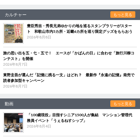
カルチャー
もっと見る
豊臣秀吉・秀長兄弟ゆかりの地を巡るスタンプラリーがスター
ト 和歌山市内5カ所・近畿6カ所を巡り限定グッズをもらおう
2026年8月8日
旅の思い出を五・七・五で！ エースが「かばんの日」に合わせ「旅行川柳コ
ンテスト」を開催
2026年8月7日
東野圭吾が選んだ「記憶に残る一文」はどれ？ 最新作『永遠の記憶』発売で
読者参加型キャンペーン
2026年8月7日
動画
もっと見る
「100歳現役」目指すシニア1500人が集結 マンション管理代
務員イベント「うぇるねすシップ」
2026年8月4日