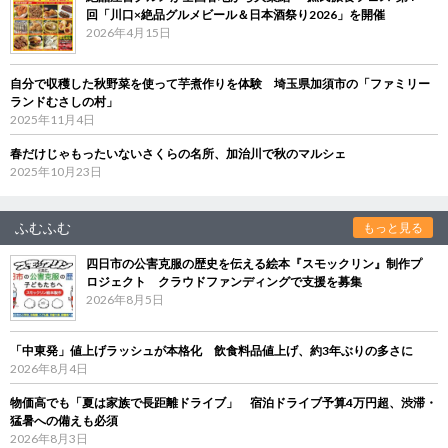
回「川口×絶品グルメビール＆日本酒祭り2026」を開催
2026年4月15日
自分で収穫した秋野菜を使って芋煮作りを体験 埼玉県加須市の「ファミリー
ランドむさしの村」
2025年11月4日
春だけじゃもったいないさくらの名所、加治川で秋のマルシェ
2025年10月23日
ふむふむ
もっと見る
四日市の公害克服の歴史を伝える絵本『スモックリン』制作プ
ロジェクト クラウドファンディングで支援を募集
2026年8月5日
「中東発」値上げラッシュが本格化 飲食料品値上げ、約3年ぶりの多さに
2026年8月4日
物価高でも「夏は家族で長距離ドライブ」 宿泊ドライブ予算4万円超、渋滞・
猛暑への備えも必須
2026年8月3日