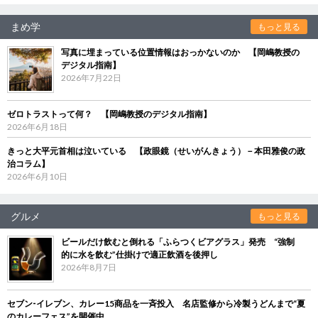
まめ学
もっと見る
写真に埋まっている位置情報はおっかないのか 【岡嶋教授の
デジタル指南】
2026年7月22日
ゼロトラストって何？ 【岡嶋教授のデジタル指南】
2026年6月18日
きっと大平元首相は泣いている 【政眼鏡（せいがんきょう）－本田雅俊の政
治コラム】
2026年6月10日
グルメ
もっと見る
ビールだけ飲むと倒れる「ふらつくビアグラス」発売 “強制
的に水を飲む”仕掛けで適正飲酒を後押し
2026年8月7日
セブン‐イレブン、カレー15商品を一斉投入 名店監修から冷製うどんまで“夏
のカレーフェス”を開催中