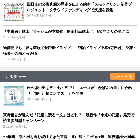
四日市の公害克服の歴史を伝える絵本『スモックリン』制作プ
ロジェクト クラウドファンディングで支援を募集
2026年8月5日
「中東発」値上げラッシュが本格化 飲食料品値上げ、約3年ぶりの多さに
2026年8月4日
物価高でも「夏は家族で長距離ドライブ」 宿泊ドライブ予算4万円超、渋滞・
猛暑への備えも必須
2026年8月3日
カルチャー
もっと見る
旅の思い出を五・七・五で！ エースが「かばんの日」に合わ
せ「旅行川柳コンテスト」を開催
2026年8月7日
東野圭吾が選んだ「記憶に残る一文」はどれ？ 最新作『永遠の記憶』発売で
読者参加型キャンペーン
2026年8月7日
55年間、京の街を走り続けてきた車両 嵐山線・モボ301形、運行開始55周年