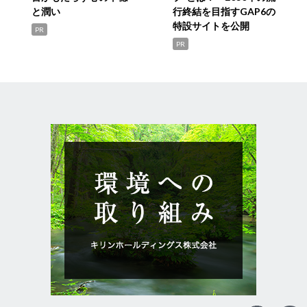
と潤い
行終結を目指すGAP6の
特設サイトを公開
PR
PR