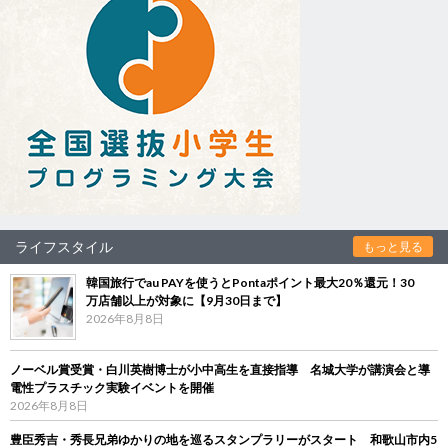
ライフスタイル
もっと見る
韓国旅行でau PAYを使うとPontaポイント最大20％還元！30
万店舗以上が対象に【9月30日まで】
2026年8月8日
ノーベル賞受賞・白川英樹博士が小中高生を直接指導 名城大学が講演会と導
電性プラスチック実験イベントを開催
2026年8月8日
豊臣秀吉・秀長兄弟ゆかりの地を巡るスタンプラリーがスタート 和歌山市内5