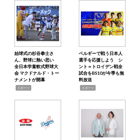
始球式の杉谷拳士さ
ベルギーで戦う日本人
ん、野球に熱い思い
選手を応援しよう シ
全日本学童軟式野球大
ント＝トロイデン戦全
会 マクドナルド・トー
試合をBS10が今季も無
ナメントが開幕
料放送
,
,
スポーツ
スポーツ