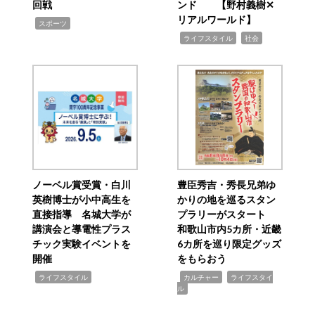
回戦
ンド 【野村義樹✕
リアルワールド】
,
スポーツ
,
,
ライフスタイル
社会
ノーベル賞受賞・白川
豊臣秀吉・秀長兄弟ゆ
英樹博士が小中高生を
かりの地を巡るスタン
直接指導 名城大学が
プラリーがスタート
講演会と導電性プラス
和歌山市内5カ所・近畿
チック実験イベントを
6カ所を巡り限定グッズ
開催
をもらおう
,
,
,
ライフスタイル
カルチャー
ライフスタイ
ル