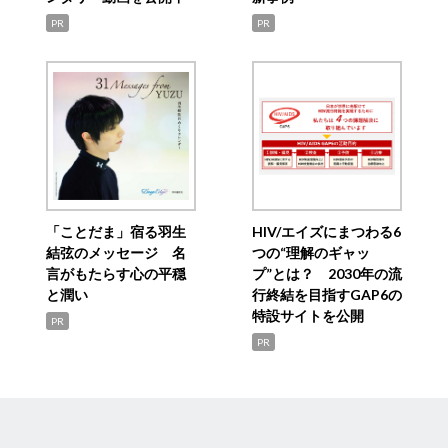
PR
PR
「ことだま」宿る羽生
HIV/エイズにまつわる6
結弦のメッセージ 名
つの“理解のギャッ
言がもたらす心の平穏
プ”とは？ 2030年の流
と潤い
行終結を目指すGAP6の
特設サイトを公開
PR
PR