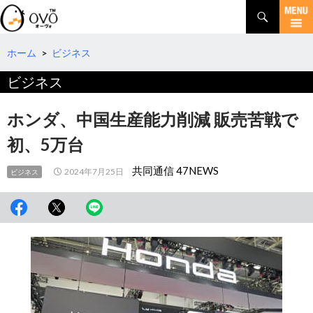
検
索
コ
ン
テ
ホーム
>
ビジネス
ン
ビジネス
ツ
へ
移
ホンダ、中国生産能力削減 販売苦戦で
動
初、5万台
共同通信 47NEWS
2024年7月25日
ビジネス