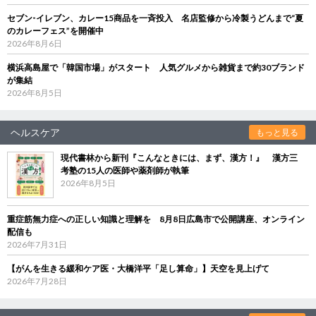
セブン‐イレブン、カレー15商品を一斉投入 名店監修から冷製うどんまで“夏
のカレーフェス”を開催中
2026年8月6日
横浜高島屋で「韓国市場」がスタート 人気グルメから雑貨まで約30ブランド
が集結
2026年8月5日
ヘルスケア
もっと見る
現代書林から新刊『こんなときには、まず、漢方！』 漢方三
考塾の15人の医師や薬剤師が執筆
2026年8月5日
重症筋無力症への正しい知識と理解を 8月8日広島市で公開講座、オンライン
配信も
2026年7月31日
【がんを生きる緩和ケア医・大橋洋平「足し算命」】天空を見上げて
2026年7月28日