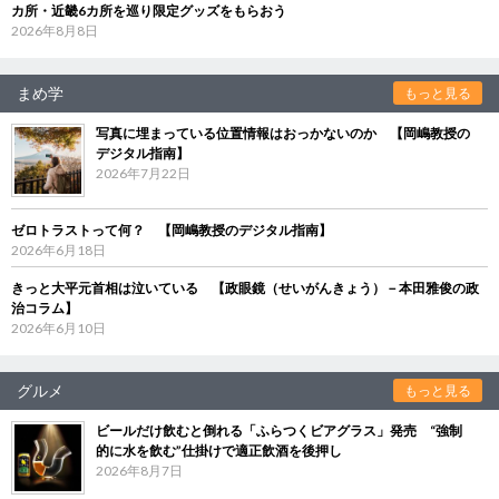
カ所・近畿6カ所を巡り限定グッズをもらおう
2026年8月8日
まめ学
もっと見る
写真に埋まっている位置情報はおっかないのか 【岡嶋教授の
デジタル指南】
2026年7月22日
ゼロトラストって何？ 【岡嶋教授のデジタル指南】
2026年6月18日
きっと大平元首相は泣いている 【政眼鏡（せいがんきょう）－本田雅俊の政
治コラム】
2026年6月10日
グルメ
もっと見る
ビールだけ飲むと倒れる「ふらつくビアグラス」発売 “強制
的に水を飲む”仕掛けで適正飲酒を後押し
2026年8月7日