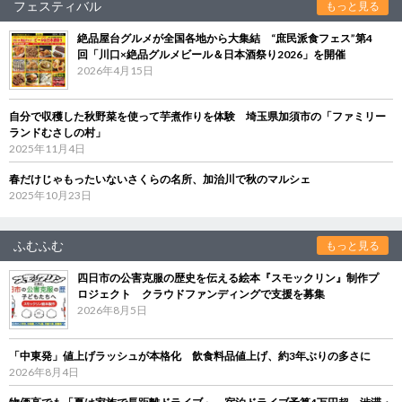
フェスティバル
もっと見る
絶品屋台グルメが全国各地から大集結 “庶民派食フェス”第4
回「川口×絶品グルメビール＆日本酒祭り2026」を開催
2026年4月15日
自分で収穫した秋野菜を使って芋煮作りを体験 埼玉県加須市の「ファミリー
ランドむさしの村」
2025年11月4日
春だけじゃもったいないさくらの名所、加治川で秋のマルシェ
2025年10月23日
ふむふむ
もっと見る
四日市の公害克服の歴史を伝える絵本『スモックリン』制作プ
ロジェクト クラウドファンディングで支援を募集
2026年8月5日
「中東発」値上げラッシュが本格化 飲食料品値上げ、約3年ぶりの多さに
2026年8月4日