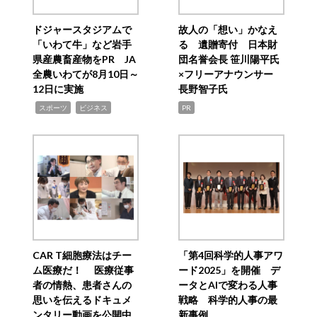
ドジャースタジアムで
故人の「想い」かなえ
「いわて牛」など岩手
る 遺贈寄付 日本財
県産農畜産物をPR JA
団名誉会長 笹川陽平氏
全農いわてが8月10日～
×フリーアナウンサー
12日に実施
長野智子氏
,
,
スポーツ
ビジネス
PR
CAR T細胞療法はチー
「第4回科学的人事アワ
ム医療だ！ 医療従事
ード2025」を開催 デ
者の情熱、患者さんの
ータとAIで変わる人事
思いを伝えるドキュメ
戦略 科学的人事の最
ンタリー動画を公開中
新事例