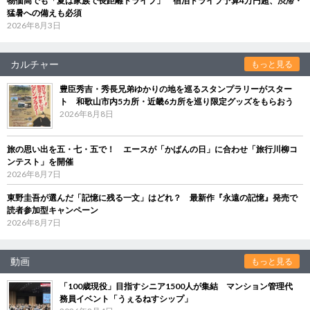
物価高でも「夏は家族で長距離ドライブ」 宿泊ドライブ予算4万円超、渋滞・
猛暑への備えも必須
2026年8月3日
カルチャー
もっと見る
豊臣秀吉・秀長兄弟ゆかりの地を巡るスタンプラリーがスター
ト 和歌山市内5カ所・近畿6カ所を巡り限定グッズをもらおう
2026年8月8日
旅の思い出を五・七・五で！ エースが「かばんの日」に合わせ「旅行川柳コ
ンテスト」を開催
2026年8月7日
東野圭吾が選んだ「記憶に残る一文」はどれ？ 最新作『永遠の記憶』発売で
読者参加型キャンペーン
2026年8月7日
動画
もっと見る
「100歳現役」目指すシニア1500人が集結 マンション管理代
務員イベント「うぇるねすシップ」