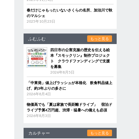
春だけじゃもったいないさくらの名所、加治川で秋
のマルシェ
2025年10月23日
ふむふむ
もっと見る
四日市の公害克服の歴史を伝える絵
本『スモックリン』制作プロジェク
ト クラウドファンディングで支援
を募集
2026年8月5日
「中東発」値上げラッシュが本格化 飲食料品値上
げ、約3年ぶりの多さに
2026年8月4日
物価高でも「夏は家族で長距離ドライブ」 宿泊ド
ライブ予算4万円超、渋滞・猛暑への備えも必須
2026年8月3日
カルチャー
もっと見る