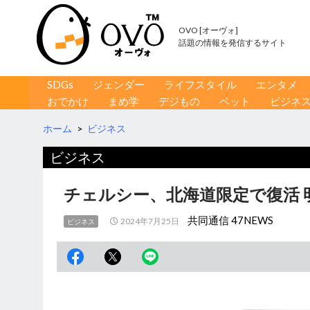
OVO [オーヴォ]
話題の情報を発信するサイト
コンテンツへ移動
検
SDGs
ジェンダー
ライフスタイル
エンタメ
索
おでかけ
まめ学
デジもの
ペット
ビジネ
ホーム
>
ビジネス
ビジネス
チェルシー、北海道限定で復活 
共同通信 47NEWS
2024年7月25日
ビジネス