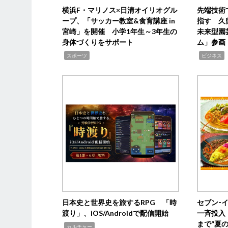
横浜F・マリノス×日清オイリオグル
先端技術
ープ、「サッカー教室&食育講座 in
指す 久
宮崎」を開催 小学1年生～3年生の
未来型園
身体づくりをサポート
ム」参画
,
,
,
スポーツ
ビジネス
日本史と世界史を旅するRPG 「時
セブン‐
渡り」、iOS/Androidで配信開始
一斉投入
まで“夏
,
カルチャー