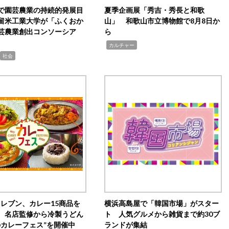
で園芸農業の持続的発展目
夏季企画展「秀吉・秀長と和歌
留米工業大学が「ふくおか
山」 和歌山市立博物館で8月8日か
芸農業創出コンソーシア
ら
,
カルチャー
社会
イレブン、カレー15商品を
横浜高島屋で「韓国市場」がスター
 名店監修から冷製うどん
ト 人気グルメから雑貨まで約30ブ
のカレーフェス”を開催中
ランドが集結