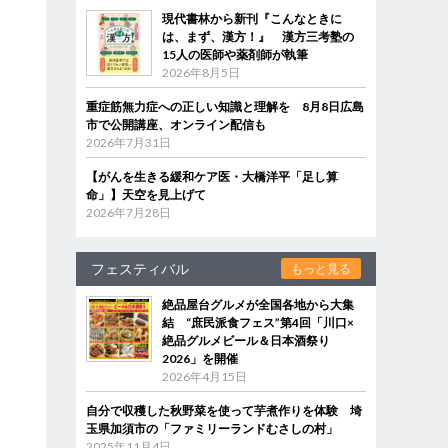
現代書林から新刊『こんなときに
は、まず、漢方！』 漢方三考塾の
15人の医師や薬剤師が執筆
2026年8月5日
重症筋無力症への正しい知識と理解を 8月8日広島
市で公開講座、オンライン配信も
2026年7月31日
【がんを生きる緩和ケア医・大橋洋平「足し算
命」】天空を見上げて
2026年7月28日
フェスティバル
もっと見る
絶品屋台グルメが全国各地から大集
結 “庶民派食フェス”第4回「川口×
絶品グルメビール＆日本酒祭り
2026」を開催
2026年4月15日
自分で収穫した秋野菜を使って芋煮作りを体験 埼
玉県加須市の「ファミリーランドむさしの村」
2025年11月4日