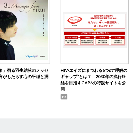
ま」宿る羽生結弦のメッセ
HIV/エイズにまつわる6つの“理解の
言がもたらす心の平穏と潤
ギャップ”とは？ 2030年の流行終
結を目指すGAP6の特設サイトを公
開
PR