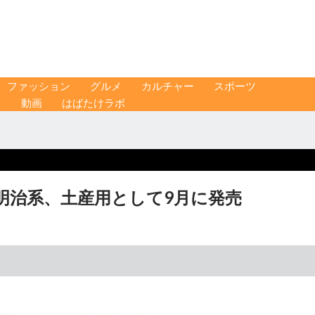
ファッション
グルメ
カルチャー
スポーツ
ス
動画
はばたけラボ
明治系、土産用として9月に発売