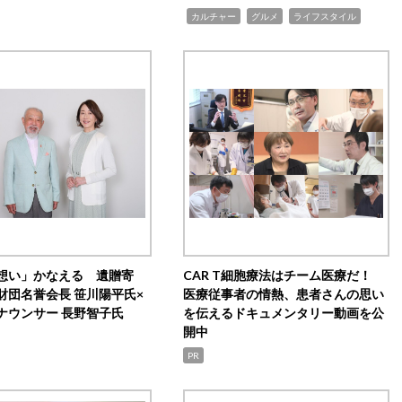
,
,
,
カルチャー
グルメ
ライフスタイル
想い」かなえる 遺贈寄
CAR T細胞療法はチーム医療だ！
財団名誉会長 笹川陽平氏×
医療従事者の情熱、患者さんの思い
ナウンサー 長野智子氏
を伝えるドキュメンタリー動画を公
開中
PR