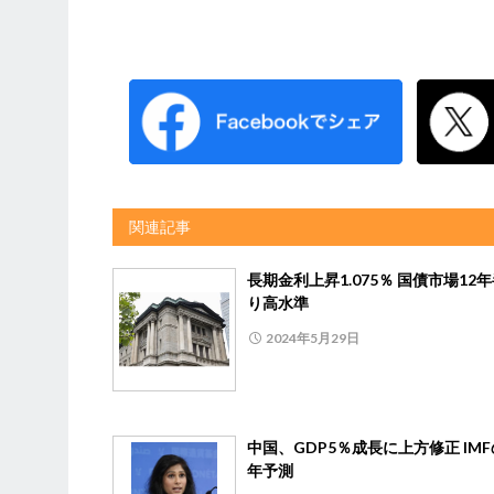
関連記事
長期金利上昇1.075％ 国債市場12
り高水準
2024年5月29日
中国、GDP5％成長に上方修正 IMF
年予測