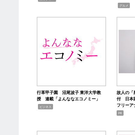
,
グルメ
行革甲子園 沼尾波子 東洋大学教
故人の「
授 連載「よんななエコノミー」
付 日本
フリーア
,
ビジネス
PR