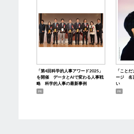
「第4回科学的人事アワード2025」
「ことだ
を開催 データとAIで変わる人事戦
ージ 名
略 科学的人事の最新事例
い
PR
PR