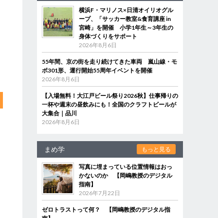
横浜F・マリノス×日清オイリオグル
ープ、「サッカー教室&食育講座 in
宮崎」を開催 小学1年生～3年生の
身体づくりをサポート
2026年8月6日
55年間、京の街を走り続けてきた車両 嵐山線・モ
ボ301形、運行開始55周年イベントを開催
2026年8月6日
【入場無料！大江戸ビール祭り2026秋】仕事帰りの
一杯や週末の昼飲みにも！全国のクラフトビールが
大集合｜品川
2026年8月6日
まめ学
もっと見る
写真に埋まっている位置情報はおっ
かないのか 【岡嶋教授のデジタル
指南】
2026年7月22日
ゼロトラストって何？ 【岡嶋教授のデジタル指