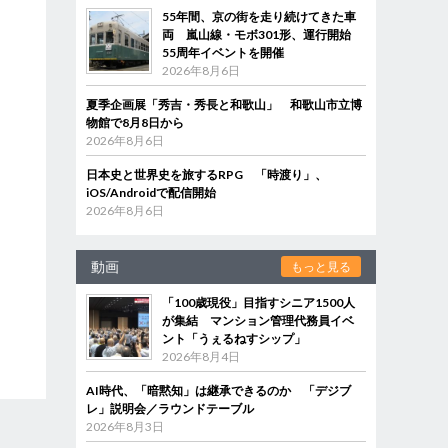
55年間、京の街を走り続けてきた車
両 嵐山線・モボ301形、運行開始
55周年イベントを開催
2026年8月6日
夏季企画展「秀吉・秀長と和歌山」 和歌山市立博
物館で8月8日から
2026年8月6日
日本史と世界史を旅するRPG 「時渡り」、
iOS/Androidで配信開始
2026年8月6日
動画
もっと見る
「100歳現役」目指すシニア1500人
が集結 マンション管理代務員イベ
ント「うぇるねすシップ」
2026年8月4日
AI時代、「暗黙知」は継承できるのか 「デジブ
レ」説明会／ラウンドテーブル
2026年8月3日