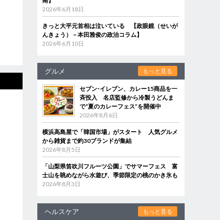
南】
2026年6月18日
きっと大平元首相は泣いている 【政眼鏡（せいが
んきょう）－本田雅俊の政治コラム】
2026年6月10日
グルメ
もっと見る
セブン‐イレブン、カレー15商品を一
斉投入 名店監修から冷製うどんま
で“夏のカレーフェス”を開催中
2026年8月6日
横浜高島屋で「韓国市場」がスタート 人気グルメ
から雑貨まで約30ブランドが集結
2026年8月5日
「山梨県笛吹川フルーツ公園」でサマーフェス 富
士山を眺めながら水遊び、季節限定の桃のかき氷も
2026年8月3日
ヘルスケア
もっと見る