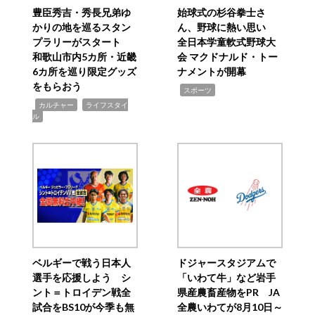
豊臣秀吉・秀長兄弟ゆ
始球式の杉谷拳士さ
かりの地を巡るスタン
ん、野球に熱い思い
プラリーがスタート
全日本学童軟式野球大
和歌山市内5カ所・近畿
会 マクドナルド・トー
6カ所を巡り限定グッズ
ナメントが開幕
をもらおう
,
スポーツ
,
,
カルチャー
ライフスタイ
ル
ベルギーで戦う日本人
ドジャースタジアムで
選手を応援しよう シ
「いわて牛」など岩手
ント＝トロイデン戦全
県産農畜産物をPR JA
試合をBS10が今季も無
全農いわてが8月10日～