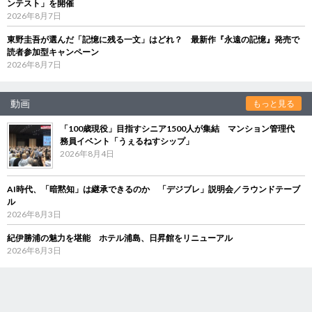
ンテスト」を開催
2026年8月7日
東野圭吾が選んだ「記憶に残る一文」はどれ？ 最新作『永遠の記憶』発売で
読者参加型キャンペーン
2026年8月7日
動画
もっと見る
「100歳現役」目指すシニア1500人が集結 マンション管理代
務員イベント「うぇるねすシップ」
2026年8月4日
AI時代、「暗黙知」は継承できるのか 「デジブレ」説明会／ラウンドテーブ
ル
2026年8月3日
紀伊勝浦の魅力を堪能 ホテル浦島、日昇館をリニューアル
2026年8月3日