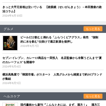
きっと大平元首相は泣いている 【政眼鏡（せいがんきょう）－本田雅俊の政
治コラム】
2026年6月10日
グルメ
もっと見る
ビールだけ飲むと倒れる「ふらつくビアグラス」発売 “強制
的に水を飲む”仕掛けで適正飲酒を後押し
2026年8月7日
セブン‐イレブン、カレー15商品を一斉投入 名店監修から冷製うどんまで“夏
のカレーフェス”を開催中
2026年8月6日
横浜高島屋で「韓国市場」がスタート 人気グルメから雑貨まで約30ブランド
が集結
2026年8月5日
ヘルスケア
もっと見る
現代書林から新刊『こんなときには、まず、漢方！』 漢方三