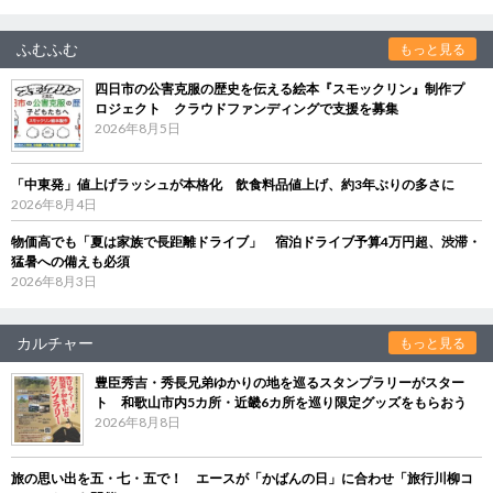
ふむふむ
もっと見る
四日市の公害克服の歴史を伝える絵本『スモックリン』制作プ
ロジェクト クラウドファンディングで支援を募集
2026年8月5日
「中東発」値上げラッシュが本格化 飲食料品値上げ、約3年ぶりの多さに
2026年8月4日
物価高でも「夏は家族で長距離ドライブ」 宿泊ドライブ予算4万円超、渋滞・
猛暑への備えも必須
2026年8月3日
カルチャー
もっと見る
豊臣秀吉・秀長兄弟ゆかりの地を巡るスタンプラリーがスター
ト 和歌山市内5カ所・近畿6カ所を巡り限定グッズをもらおう
2026年8月8日
旅の思い出を五・七・五で！ エースが「かばんの日」に合わせ「旅行川柳コ