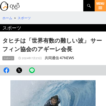
検
索
コ
ン
テ
ホーム
>
スポーツ
ン
スポーツ
ツ
へ
移
タヒチは「世界有数の難しい波」 サー
動
フィン協会のアギーレ会長
共同通信 47NEWS
2024年7月25日
スポーツ