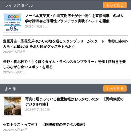
ライフスタイル
もっと見る
ノーベル賞受賞・白川英樹博士が小中高生を直接指導 名城大
学が講演会と導電性プラスチック実験イベントを開催
2026年8月8日
豊臣秀吉・秀長兄弟ゆかりの地を巡るスタンプラリーがスタート 和歌山市内5
カ所・近畿6カ所を巡り限定グッズをもらおう
2026年8月8日
長野・筑北村で「ちくほくタイムトラベルスタンプラリー」開催！謎解きを楽
しみながら全17スポットを巡る
2026年8月8日
まめ学
もっと見る
写真に埋まっている位置情報はおっかないのか 【岡嶋教授の
デジタル指南】
2026年7月22日
ゼロトラストって何？ 【岡嶋教授のデジタル指南】
2026年6月18日