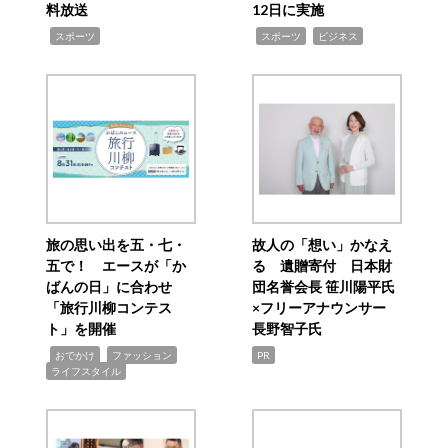
料放送
12日に実施
,
,
,
スポーツ
スポーツ
ビジネス
旅の思い出を五・七・
故人の「想い」かなえ
五で！ エースが「か
る 遺贈寄付 日本財
ばんの日」に合わせ
団名誉会長 笹川陽平氏
「旅行川柳コンテス
×フリーアナウンサー
ト」を開催
長野智子氏
,
,
,
おでかけ
ファッション
PR
ライフスタイル