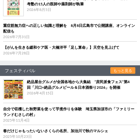
考塾の15人の医師や薬剤師が執筆
2026年8月5日
重症筋無力症への正しい知識と理解を 8月8日広島市で公開講座、オンライン
配信も
2026年7月31日
【がんを生きる緩和ケア医・大橋洋平「足し算命」】天空を見上げて
2026年7月28日
フェスティバル
もっと見る
絶品屋台グルメが全国各地から大集結 “庶民派食フェス”第4
回「川口×絶品グルメビール＆日本酒祭り2026」を開催
2026年4月15日
自分で収穫した秋野菜を使って芋煮作りを体験 埼玉県加須市の「ファミリー
ランドむさしの村」
2025年11月4日
春だけじゃもったいないさくらの名所、加治川で秋のマルシェ
2025年10月23日