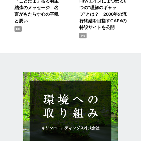
「ことだま」宿る羽生
HIV/エイズにまつわる6
結弦のメッセージ 名
つの“理解のギャッ
言がもたらす心の平穏
プ”とは？ 2030年の流
と潤い
行終結を目指すGAP6の
特設サイトを公開
PR
PR