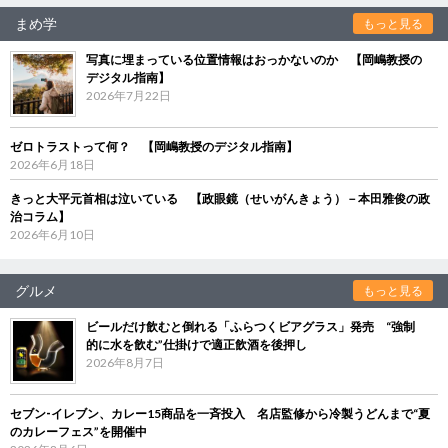
まめ学
もっと見る
写真に埋まっている位置情報はおっかないのか 【岡嶋教授の
デジタル指南】
2026年7月22日
ゼロトラストって何？ 【岡嶋教授のデジタル指南】
2026年6月18日
きっと大平元首相は泣いている 【政眼鏡（せいがんきょう）－本田雅俊の政
治コラム】
2026年6月10日
グルメ
もっと見る
ビールだけ飲むと倒れる「ふらつくビアグラス」発売 “強制
的に水を飲む”仕掛けで適正飲酒を後押し
2026年8月7日
セブン‐イレブン、カレー15商品を一斉投入 名店監修から冷製うどんまで“夏
のカレーフェス”を開催中