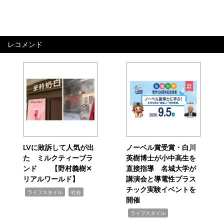
レコメンド
LVに敗訴して人気が出
ノーベル賞受賞・白川
た ミルクティーブラ
英樹博士が小中高生を
ンド 【野村義樹✕
直接指導 名城大学が
リアルワールド】
講演会と導電性プラス
チック実験イベントを
,
,
ライフスタイル
社会
開催
,
ライフスタイル