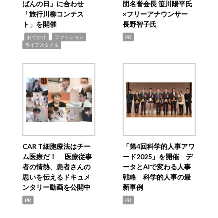
ばんの日」に合わせ
団名誉会長 笹川陽平氏
「旅行川柳コンテス
×フリーアナウンサー
ト」を開催
長野智子氏
,
,
,
おでかけ
ファッション
PR
ライフスタイル
CAR T細胞療法はチー
「第4回科学的人事アワ
ム医療だ！ 医療従事
ード2025」を開催 デ
者の情熱、患者さんの
ータとAIで変わる人事
思いを伝えるドキュメ
戦略 科学的人事の最
ンタリー動画を公開中
新事例
PR
PR