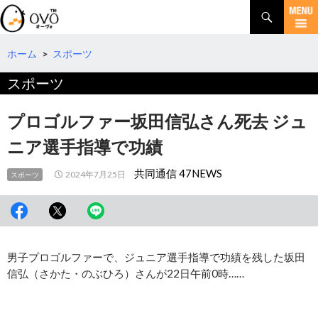
検
索
コ
ン
テ
ホーム
>
スポーツ
ン
スポーツ
ツ
へ
移
プロゴルファー坂田信弘さん死去 ジュ
動
ニア選手指導で功績
共同通信 47NEWS
2024年7月25日
スポーツ
男子プロゴルファーで、ジュニア選手指導で功績を残した坂田
信弘（さかた・のぶひろ）さんが22日午前0時……