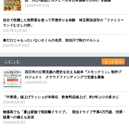
回「川口×絶品グルメビール＆日本酒祭り2026」を開催
2026年4月15日
自分で収穫した秋野菜を使って芋煮作りを体験 埼玉県加須市の「ファミリー
ランドむさしの村」
2025年11月4日
春だけじゃもったいないさくらの名所、加治川で秋のマルシェ
2025年10月23日
ふむふむ
もっと見る
四日市の公害克服の歴史を伝える絵本『スモックリン』制作プ
ロジェクト クラウドファンディングで支援を募集
2026年8月5日
「中東発」値上げラッシュが本格化 飲食料品値上げ、約3年ぶりの多さに
2026年8月4日
物価高でも「夏は家族で長距離ドライブ」 宿泊ドライブ予算4万円超、渋滞・
猛暑への備えも必須
2026年8月3日