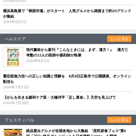
2026年8月6日
横浜高島屋で「韓国市場」がスタート 人気グルメから雑貨まで約30ブランド
が集結
2026年8月5日
ヘルスケア
もっと見る
現代書林から新刊『こんなときには、まず、漢方！』 漢方三
考塾の15人の医師や薬剤師が執筆
2026年8月5日
重症筋無力症への正しい知識と理解を 8月8日広島市で公開講座、オンライン
配信も
2026年7月31日
【がんを生きる緩和ケア医・大橋洋平「足し算命」】天空を見上げて
2026年7月28日
フェスティバル
もっと見る
絶品屋台グルメが全国各地から大集結 “庶民派食フェス”第4