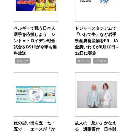
ベルギーで戦う日本人
ドジャースタジアムで
選手を応援しよう シ
「いわて牛」など岩手
ント＝トロイデン戦全
県産農畜産物をPR JA
試合をBS10が今季も無
全農いわてが8月10日～
料放送
12日に実施
,
,
,
スポーツ
スポーツ
ビジネス
旅の思い出を五・七・
故人の「想い」かなえ
五で！ エースが「か
る 遺贈寄付 日本財