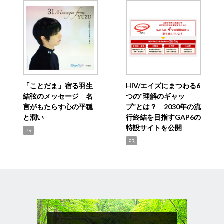
「ことだま」宿る羽生
HIV/エイズにまつわる6
結弦のメッセージ 名
つの“理解のギャッ
言がもたらす心の平穏
プ”とは？ 2030年の流
と潤い
行終結を目指すGAP6の
特設サイトを公開
PR
PR