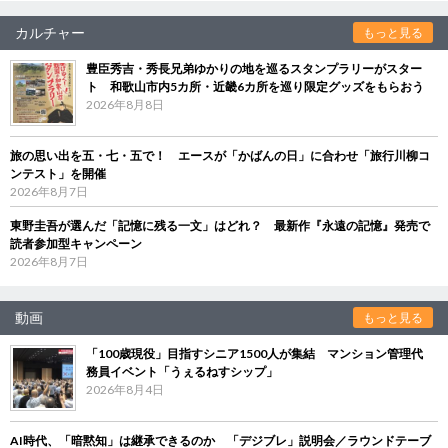
カルチャー
もっと見る
豊臣秀吉・秀長兄弟ゆかりの地を巡るスタンプラリーがスター
ト 和歌山市内5カ所・近畿6カ所を巡り限定グッズをもらおう
2026年8月8日
旅の思い出を五・七・五で！ エースが「かばんの日」に合わせ「旅行川柳コ
ンテスト」を開催
2026年8月7日
東野圭吾が選んだ「記憶に残る一文」はどれ？ 最新作『永遠の記憶』発売で
読者参加型キャンペーン
2026年8月7日
動画
もっと見る
「100歳現役」目指すシニア1500人が集結 マンション管理代
務員イベント「うぇるねすシップ」
2026年8月4日
AI時代、「暗黙知」は継承できるのか 「デジブレ」説明会／ラウンドテーブ