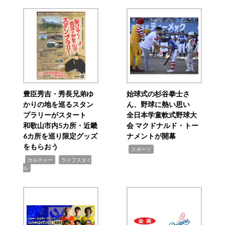
豊臣秀吉・秀長兄弟ゆ
始球式の杉谷拳士さ
かりの地を巡るスタン
ん、野球に熱い思い
プラリーがスタート
全日本学童軟式野球大
和歌山市内5カ所・近畿
会 マクドナルド・トー
6カ所を巡り限定グッズ
ナメントが開幕
をもらおう
,
スポーツ
,
,
カルチャー
ライフスタイ
ル